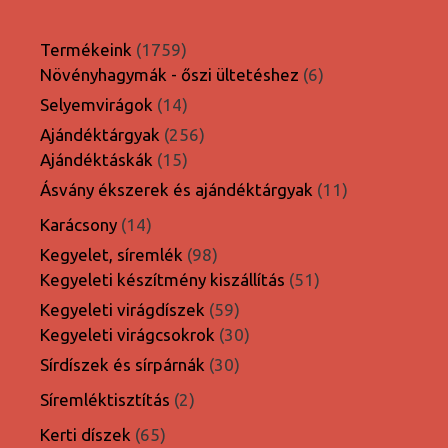
1759
Termékeink
1759
termék
6
Növényhagymák - őszi ültetéshez
6
termék
14
Selyemvirágok
14
termék
256
Ajándéktárgyak
256
15
termék
Ajándéktáskák
15
termék
11
Ásvány ékszerek és ajándéktárgyak
11
termék
14
Karácsony
14
termék
98
Kegyelet, síremlék
98
termék
51
Kegyeleti készítmény kiszállítás
51
termék
59
Kegyeleti virágdíszek
59
termék
30
Kegyeleti virágcsokrok
30
termék
30
Sírdíszek és sírpárnák
30
termék
2
Síremléktisztítás
2
termék
65
Kerti díszek
65