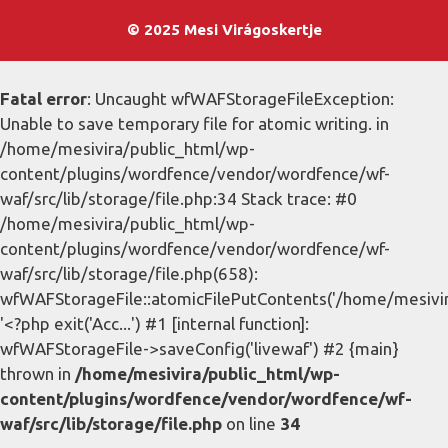
© 2025 Mesi Virágoskertje
Fatal error
: Uncaught wfWAFStorageFileException:
Unable to save temporary file for atomic writing. in
/home/mesivira/public_html/wp-
content/plugins/wordfence/vendor/wordfence/wf-
waf/src/lib/storage/file.php:34 Stack trace: #0
/home/mesivira/public_html/wp-
content/plugins/wordfence/vendor/wordfence/wf-
waf/src/lib/storage/file.php(658):
wfWAFStorageFile::atomicFilePutContents('/home/mesivira/
'<?php exit('Acc...') #1 [internal function]:
wfWAFStorageFile->saveConfig('livewaf') #2 {main}
thrown in
/home/mesivira/public_html/wp-
content/plugins/wordfence/vendor/wordfence/wf-
waf/src/lib/storage/file.php
on line
34