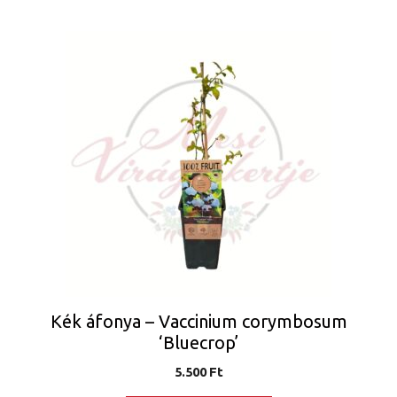
Kék áfonya – Vaccinium corymbosum
‘Bluecrop’
5.500
Ft