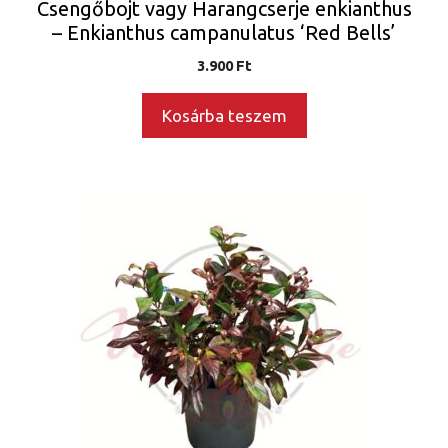
Csengőbojt vagy Harangcserje enkianthus
– Enkianthus campanulatus ‘Red Bells’
3.900
Ft
Kosárba teszem