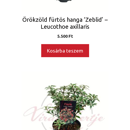
Örökzöld fürtös hanga ‘Zeblid’ –
Leucothoe axillaris
5.500
Ft
Kosárba teszem
Ennek
a
terméknek
több
variációja
van.
A
változatok