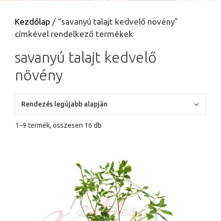
Kezdőlap
/ “savanyú talajt kedvelő növény”
címkével rendelkező termékek
savanyú talajt kedvelő
növény
Sorted
1–9 termék, összesen 16 db
by
latest