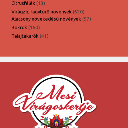
termék
13
Citrusfélék
13
termék
620
Virágzó, fagytűrő növények
620
termék
57
Alacsony növekedésű növények
57
termék
160
Bokrok
160
termék
41
Talajtakarók
41
termék