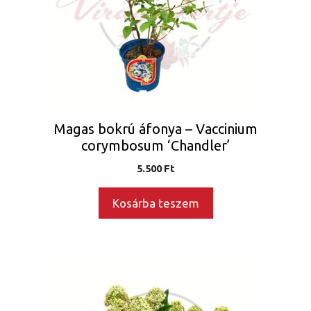
Magas bokrú áfonya – Vaccinium
corymbosum ‘Chandler’
5.500
Ft
Kosárba teszem