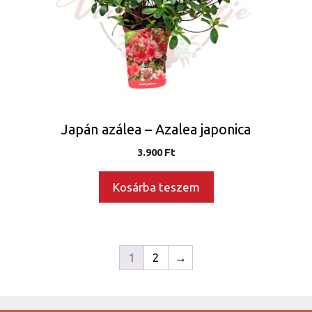
Japán azálea – Azalea japonica
3.900
Ft
Kosárba teszem
1
2
→