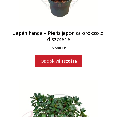
a
termékoldalon
választhatók
ki
Japán hanga – Pieris japonica örökzöld
díszcserje
6.500
Ft
Opciók választása