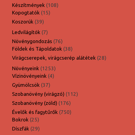
termék
108
Készítmények
108
15
termék
Kopogtatók
15
termék
39
Koszorúk
39
termék
7
Ledvilágítók
7
termék
76
Növénygondozás
76
termék
38
Földek és Tápoldatok
38
termék
28
Virágcserepek, virágcserép alátétek
28
termék
1253
Növényeink
1253
4
termék
Vízinövényeink
4
termék
37
Gyümölcsök
37
termék
112
Szobanövény (virágzó)
112
termék
176
Szobanövény (zöld)
176
termék
750
Évelők és fagytűrők
750
25
termék
Bokrok
25
termék
29
Díszfák
29