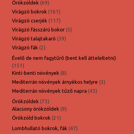
termék
69
Örökzöldek
69
termék
161
Virágzó bokrok
161
termék
117
Virágzó cserjék
117
termék
5
Virágzó fásszárú bokor
5
termék
39
Virágzó talajtakaró
39
termék
2
Virágzó fák
2
termék
Évelő de nem fagytűrő (bent kell átteleltetni)
151
151
termék
8
Kinti-benti növények
8
termék
3
Mediterrán növények árnyékos helyre
3
termék
43
Mediterrán növények tűző napra
43
termék
73
Örökzöldek
73
termék
9
Alacsony örökzöldek
9
termék
21
Örökzöld bokrok
21
termék
47
Lombhullató bokrok, fák
47