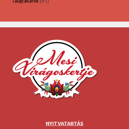
41
Talajtakarók
41
termék
NYITVATARTÁS