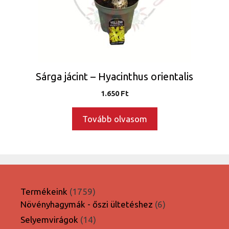
Sárga jácint – Hyacinthus orientalis
1.650
Ft
Tovább olvasom
1759
Termékeink
1759
termék
6
Növényhagymák - őszi ültetéshez
6
termék
14
Selyemvirágok
14