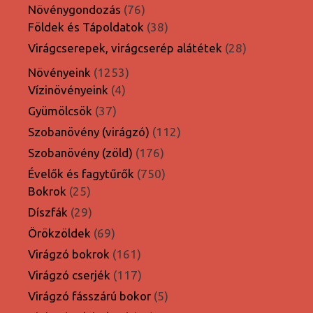
termék
76
Növénygondozás
76
termék
38
Földek és Tápoldatok
38
termék
28
Virágcserepek, virágcserép alátétek
28
termék
1253
Növényeink
1253
4
termék
Vízinövényeink
4
termék
37
Gyümölcsök
37
termék
112
Szobanövény (virágzó)
112
termék
176
Szobanövény (zöld)
176
termék
750
Évelők és fagytűrők
750
25
termék
Bokrok
25
termék
29
Díszfák
29
termék
69
Örökzöldek
69
termék
161
Virágzó bokrok
161
termék
117
Virágzó cserjék
117
termék
5
Virágzó fásszárú bokor
5
termék