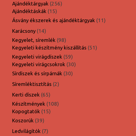
termék
256
Ajándéktárgyak
256
15
termék
Ajándéktáskák
15
termék
11
Ásvány ékszerek és ajándéktárgyak
11
termék
14
Karácsony
14
termék
98
Kegyelet, síremlék
98
termék
51
Kegyeleti készítmény kiszállítás
51
termék
59
Kegyeleti virágdíszek
59
termék
30
Kegyeleti virágcsokrok
30
termék
30
Sírdíszek és sírpárnák
30
termék
2
Síremléktisztítás
2
termék
65
Kerti díszek
65
termék
108
Készítmények
108
15
termék
Kopogtatók
15
termék
39
Koszorúk
39
termék
7
Ledvilágítók
7