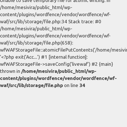
Unable to save temporary file for atomic writing. in
/home/mesivira/public_html/wp-
content/plugins/wordfence/vendor/wordfence/wf-
waf/src/lib/storage/file.php:34 Stack trace: #0
/home/mesivira/public_html/wp-
content/plugins/wordfence/vendor/wordfence/wf-
waf/src/lib/storage/file.php(658):
wfWAFStorageFile::atomicFilePutContents('/home/mesivira/
'<?php exit('Acc...') #1 [internal function]:
wfWAFStorageFile->saveConfig('livewaf') #2 {main}
thrown in
/home/mesivira/public_html/wp-
content/plugins/wordfence/vendor/wordfence/wf-
waf/src/lib/storage/file.php
on line
34