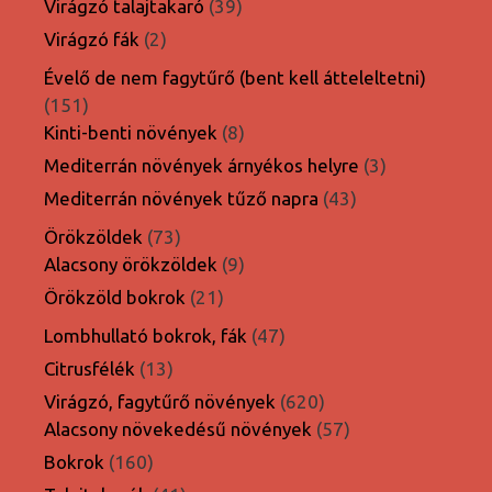
39
Virágzó talajtakaró
39
termék
2
Virágzó fák
2
termék
Évelő de nem fagytűrő (bent kell átteleltetni)
151
151
termék
8
Kinti-benti növények
8
termék
3
Mediterrán növények árnyékos helyre
3
termék
43
Mediterrán növények tűző napra
43
termék
73
Örökzöldek
73
termék
9
Alacsony örökzöldek
9
termék
21
Örökzöld bokrok
21
termék
47
Lombhullató bokrok, fák
47
termék
13
Citrusfélék
13
termék
620
Virágzó, fagytűrő növények
620
termék
57
Alacsony növekedésű növények
57
termék
160
Bokrok
160
termék