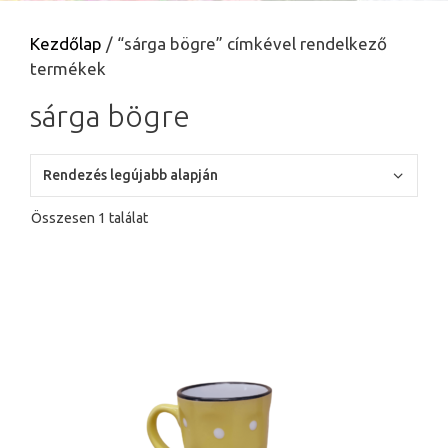
Kezdőlap
/ “sárga bögre” címkével rendelkező
termékek
sárga bögre
Összesen 1 találat
Ennek
a
terméknek
több
variációja
van.
A