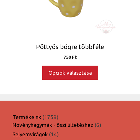
változatok
a
termékoldalon
választhatók
ki
Pöttyös bögre többféle
750
Ft
Opciók választása
1759
Termékeink
1759
termék
6
Növényhagymák - őszi ültetéshez
6
termék
14
Selyemvirágok
14