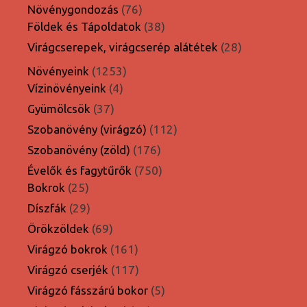
termék
76
Növénygondozás
76
termék
38
Földek és Tápoldatok
38
termék
28
Virágcserepek, virágcserép alátétek
28
termék
1253
Növényeink
1253
4
termék
Vízinövényeink
4
termék
37
Gyümölcsök
37
termék
112
Szobanövény (virágzó)
112
termék
176
Szobanövény (zöld)
176
termék
750
Évelők és fagytűrők
750
25
termék
Bokrok
25
termék
29
Díszfák
29
termék
69
Örökzöldek
69
termék
161
Virágzó bokrok
161
termék
117
Virágzó cserjék
117
termék
5
Virágzó fásszárú bokor
5
termék