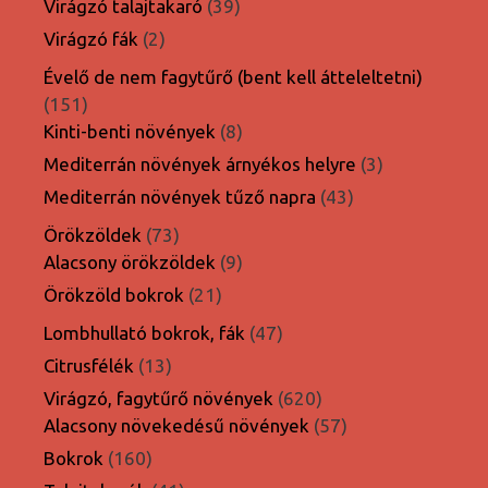
39
Virágzó talajtakaró
39
termék
2
Virágzó fák
2
termék
Évelő de nem fagytűrő (bent kell átteleltetni)
151
151
termék
8
Kinti-benti növények
8
termék
3
Mediterrán növények árnyékos helyre
3
termék
43
Mediterrán növények tűző napra
43
termék
73
Örökzöldek
73
termék
9
Alacsony örökzöldek
9
termék
21
Örökzöld bokrok
21
termék
47
Lombhullató bokrok, fák
47
termék
13
Citrusfélék
13
termék
620
Virágzó, fagytűrő növények
620
termék
57
Alacsony növekedésű növények
57
termék
160
Bokrok
160
termék