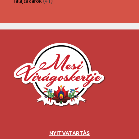
41
Talajtakarók
41
termék
NYITVATARTÁS