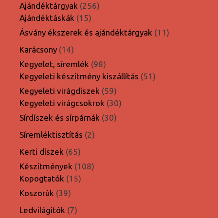
termék
256
Ajándéktárgyak
256
15
termék
Ajándéktáskák
15
termék
11
Ásvány ékszerek és ajándéktárgyak
11
termék
14
Karácsony
14
termék
98
Kegyelet, síremlék
98
termék
51
Kegyeleti készítmény kiszállítás
51
termék
59
Kegyeleti virágdíszek
59
termék
30
Kegyeleti virágcsokrok
30
termék
30
Sírdíszek és sírpárnák
30
termék
2
Síremléktisztítás
2
termék
65
Kerti díszek
65
termék
108
Készítmények
108
15
termék
Kopogtatók
15
termék
39
Koszorúk
39
termék
7
Ledvilágítók
7