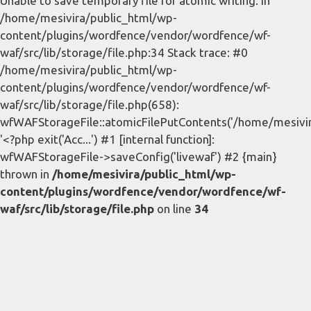
Unable to save temporary file for atomic writing. in
/home/mesivira/public_html/wp-
content/plugins/wordfence/vendor/wordfence/wf-
waf/src/lib/storage/file.php:34 Stack trace: #0
/home/mesivira/public_html/wp-
content/plugins/wordfence/vendor/wordfence/wf-
waf/src/lib/storage/file.php(658):
wfWAFStorageFile::atomicFilePutContents('/home/mesivira/
'<?php exit('Acc...') #1 [internal function]:
wfWAFStorageFile->saveConfig('livewaf') #2 {main}
thrown in
/home/mesivira/public_html/wp-
content/plugins/wordfence/vendor/wordfence/wf-
waf/src/lib/storage/file.php
on line
34