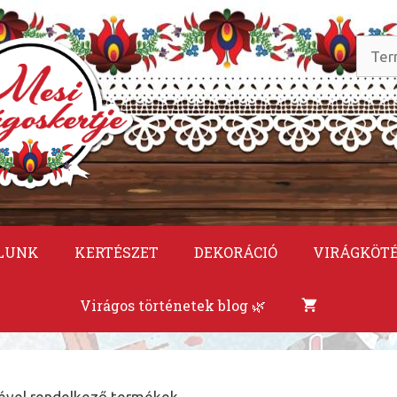
Keres
a
követ
LUNK
KERTÉSZET
DEKORÁCIÓ
VIRÁGKÖT
Virágos történetek blog 🌿
kével rendelkező termékek