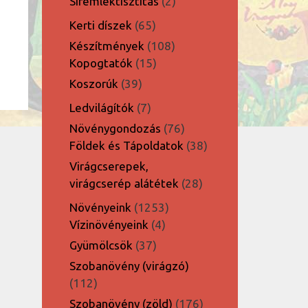
2
Síremléktisztítás
2
termék
65
Kerti díszek
65
termék
108
Készítmények
108
15
termék
Kopogtatók
15
termék
39
Koszorúk
39
termék
7
Ledvilágítók
7
termék
76
Növénygondozás
76
termék
38
Földek és Tápoldatok
38
termék
Virágcserepek,
28
virágcserép alátétek
28
termék
1253
Növényeink
1253
4
termék
Vízinövényeink
4
termék
37
Gyümölcsök
37
termék
Szobanövény (virágzó)
112
112
termék
176
Szobanövény (zöld)
176