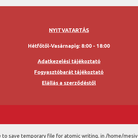
NYITVATARTÁS
Hétfőtől-Vasárnapig: 8:00 - 18:00
Adatkezelési tájékoztató
Fogyasztóbarát tájékoztató
Elállás a szerződéstől
to save temporary file for atomic writing. in /home/mesiv