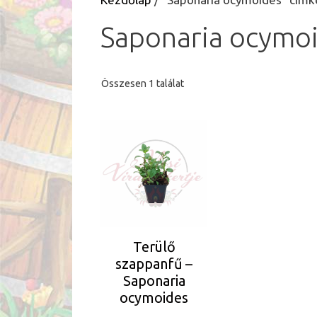
Saponaria ocymo
Összesen 1 találat
Terülő
szappanfű –
Saponaria
ocymoides