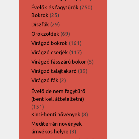
termék
750
Évelők és fagytűrők
750
25
termék
Bokrok
25
termék
29
Díszfák
29
termék
69
Örökzöldek
69
termék
161
Virágzó bokrok
161
termék
117
Virágzó cserjék
117
termék
5
Virágzó fásszárú bokor
5
termék
39
Virágzó talajtakaró
39
termék
2
Virágzó fák
2
termék
Évelő de nem fagytűrő
(bent kell átteleltetni)
151
151
termék
8
Kinti-benti növények
8
termék
Mediterrán növények
3
árnyékos helyre
3
termék