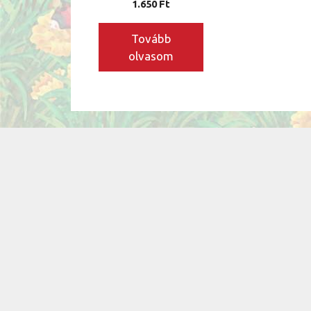
1.650
Ft
Tovább
olvasom