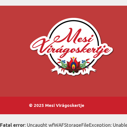
© 2025 Mesi Virágoskertje
Fatal error
: Uncaught wfWAFStorageFileException: Unable 