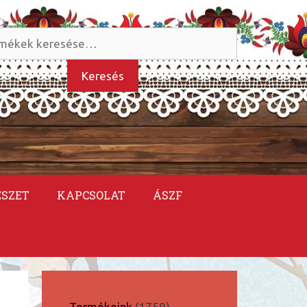
és
kezőre:
Keresés
ÉSZET
KAPCSOLAT
ÁSZF
1759
Termékeink
1759