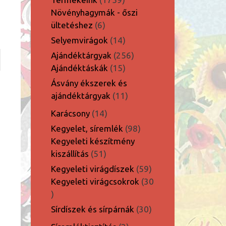
termék
Növényhagymák - őszi
6
ültetéshez
6
termék
14
Selyemvirágok
14
termék
256
Ajándéktárgyak
256
15
termék
Ajándéktáskák
15
termék
Ásvány ékszerek és
11
ajándéktárgyak
11
termék
14
Karácsony
14
termék
98
Kegyelet, síremlék
98
termék
Kegyeleti készítmény
51
kiszállítás
51
termék
59
Kegyeleti virágdíszek
59
termék
Kegyeleti virágcsokrok
30
30
termék
30
Sírdíszek és sírpárnák
30
termék