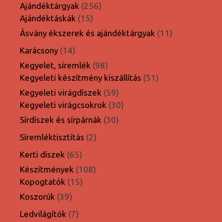
termék
256
Ajándéktárgyak
256
15
termék
Ajándéktáskák
15
termék
11
Ásvány ékszerek és ajándéktárgyak
11
termék
14
Karácsony
14
termék
98
Kegyelet, síremlék
98
termék
51
Kegyeleti készítmény kiszállítás
51
termék
59
Kegyeleti virágdíszek
59
termék
30
Kegyeleti virágcsokrok
30
termék
30
Sírdíszek és sírpárnák
30
termék
2
Síremléktisztítás
2
termék
65
Kerti díszek
65
termék
108
Készítmények
108
15
termék
Kopogtatók
15
termék
39
Koszorúk
39
termék
7
Ledvilágítók
7