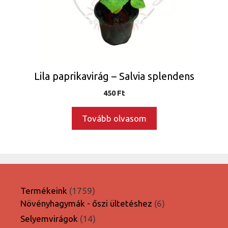
Lila paprikavirág – Salvia splendens
450
Ft
Tovább olvasom
1759
Termékeink
1759
termék
6
Növényhagymák - őszi ültetéshez
6
termék
14
Selyemvirágok
14