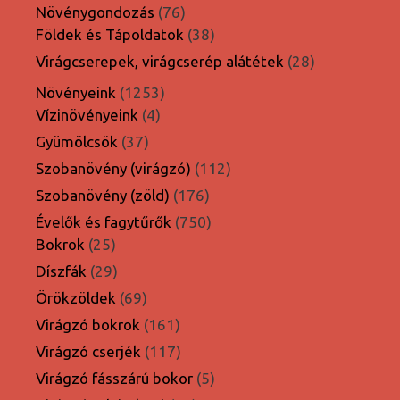
termék
76
Növénygondozás
76
termék
38
Földek és Tápoldatok
38
termék
28
Virágcserepek, virágcserép alátétek
28
termék
1253
Növényeink
1253
4
termék
Vízinövényeink
4
termék
37
Gyümölcsök
37
termék
112
Szobanövény (virágzó)
112
termék
176
Szobanövény (zöld)
176
termék
750
Évelők és fagytűrők
750
25
termék
Bokrok
25
termék
29
Díszfák
29
termék
69
Örökzöldek
69
termék
161
Virágzó bokrok
161
termék
117
Virágzó cserjék
117
termék
5
Virágzó fásszárú bokor
5
termék