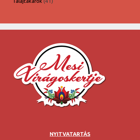
41
Talajtakarók
41
termék
NYITVATARTÁS