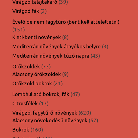
39
Virágzó talajtakaró
39
termék
2
Virágzó fák
2
termék
Évelő de nem fagytűrő (bent kell átteleltetni)
151
151
termék
8
Kinti-benti növények
8
termék
3
Mediterrán növények árnyékos helyre
3
termék
43
Mediterrán növények tűző napra
43
termék
73
Örökzöldek
73
termék
9
Alacsony örökzöldek
9
termék
21
Örökzöld bokrok
21
termék
47
Lombhullató bokrok, fák
47
termék
13
Citrusfélék
13
termék
620
Virágzó, fagytűrő növények
620
termék
57
Alacsony növekedésű növények
57
termék
160
Bokrok
160
termék