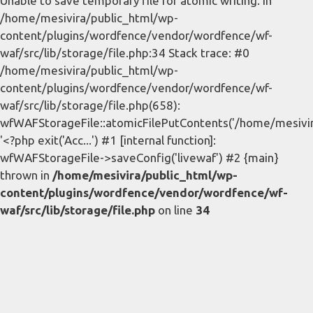
Unable to save temporary file for atomic writing. in
/home/mesivira/public_html/wp-
content/plugins/wordfence/vendor/wordfence/wf-
waf/src/lib/storage/file.php:34 Stack trace: #0
/home/mesivira/public_html/wp-
content/plugins/wordfence/vendor/wordfence/wf-
waf/src/lib/storage/file.php(658):
wfWAFStorageFile::atomicFilePutContents('/home/mesivira/
'<?php exit('Acc...') #1 [internal function]:
wfWAFStorageFile->saveConfig('livewaf') #2 {main}
thrown in
/home/mesivira/public_html/wp-
content/plugins/wordfence/vendor/wordfence/wf-
waf/src/lib/storage/file.php
on line
34