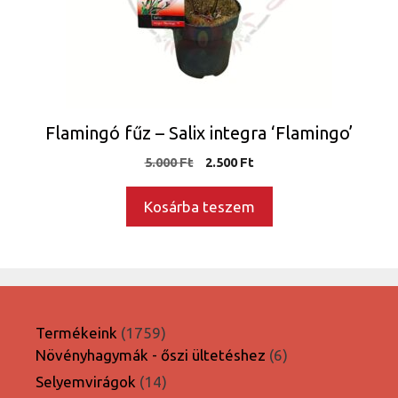
Flamingó fűz – Salix integra ‘Flamingo’
Original
Current
5.000
Ft
2.500
Ft
price
price
was:
is:
Kosárba teszem
5.000 Ft.
2.500 Ft.
1759
Termékeink
1759
termék
6
Növényhagymák - őszi ültetéshez
6
termék
14
Selyemvirágok
14