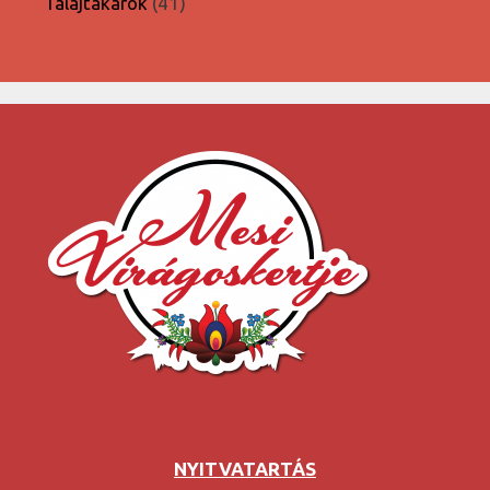
41
Talajtakarók
41
termék
NYITVATARTÁS