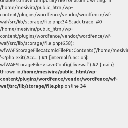
Unable to save temporary file for atomic writing. in
/home/mesivira/public_html/wp-
content/plugins/wordfence/vendor/wordfence/wf-
waf/src/lib/storage/file.php:34 Stack trace: #0
/home/mesivira/public_html/wp-
content/plugins/wordfence/vendor/wordfence/wf-
waf/src/lib/storage/file.php(658):
wfWAFStorageFile::atomicFilePutContents('/home/mesivira/
'<?php exit('Acc...') #1 [internal function]:
wfWAFStorageFile->saveConfig('livewaf') #2 {main}
thrown in
/home/mesivira/public_html/wp-
content/plugins/wordfence/vendor/wordfence/wf-
waf/src/lib/storage/file.php
on line
34