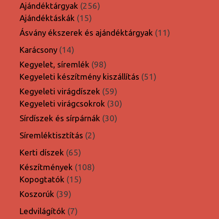
termék
256
Ajándéktárgyak
256
15
termék
Ajándéktáskák
15
termék
11
Ásvány ékszerek és ajándéktárgyak
11
termék
14
Karácsony
14
termék
98
Kegyelet, síremlék
98
termék
51
Kegyeleti készítmény kiszállítás
51
termék
59
Kegyeleti virágdíszek
59
termék
30
Kegyeleti virágcsokrok
30
termék
30
Sírdíszek és sírpárnák
30
termék
2
Síremléktisztítás
2
termék
65
Kerti díszek
65
termék
108
Készítmények
108
15
termék
Kopogtatók
15
termék
39
Koszorúk
39
termék
7
Ledvilágítók
7