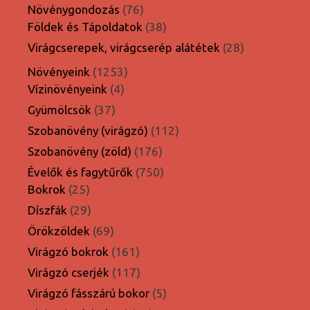
termék
76
Növénygondozás
76
termék
38
Földek és Tápoldatok
38
termék
28
Virágcserepek, virágcserép alátétek
28
termék
1253
Növényeink
1253
4
termék
Vízinövényeink
4
termék
37
Gyümölcsök
37
termék
112
Szobanövény (virágzó)
112
termék
176
Szobanövény (zöld)
176
termék
750
Évelők és fagytűrők
750
25
termék
Bokrok
25
termék
29
Díszfák
29
termék
69
Örökzöldek
69
termék
161
Virágzó bokrok
161
termék
117
Virágzó cserjék
117
termék
5
Virágzó fásszárú bokor
5
termék