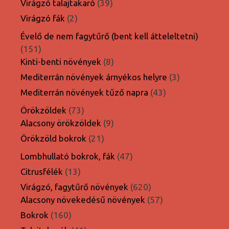
39
Virágzó talajtakaró
39
termék
2
Virágzó fák
2
termék
Évelő de nem fagytűrő (bent kell átteleltetni)
151
151
termék
8
Kinti-benti növények
8
termék
3
Mediterrán növények árnyékos helyre
3
termék
43
Mediterrán növények tűző napra
43
termék
73
Örökzöldek
73
termék
9
Alacsony örökzöldek
9
termék
21
Örökzöld bokrok
21
termék
47
Lombhullató bokrok, fák
47
termék
13
Citrusfélék
13
termék
620
Virágzó, fagytűrő növények
620
termék
57
Alacsony növekedésű növények
57
termék
160
Bokrok
160
termék