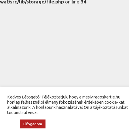
waf/src/lib/storage/file.php
on line
34
Kedves Látogató! Tájékoztatjuk, hogy a mesiviragoskertje.hu
honlap felhasználói élmény fokozásának érdekében cookie-kat
alkalmazunk. A honlapunk használatával Ön a tájékoztatásunkat
tudomásul veszi.
Elfogadom