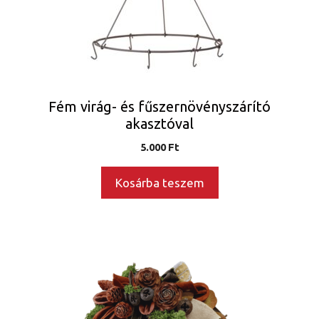
Fém virág- és fűszernövényszárító
akasztóval
5.000
Ft
Kosárba teszem
Ennek
a
terméknek
több
variációja