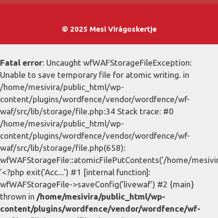
© 2025 Mesi Virágoskertje
Fatal error
: Uncaught wfWAFStorageFileException:
Unable to save temporary file for atomic writing. in
/home/mesivira/public_html/wp-
content/plugins/wordfence/vendor/wordfence/wf-
waf/src/lib/storage/file.php:34 Stack trace: #0
/home/mesivira/public_html/wp-
content/plugins/wordfence/vendor/wordfence/wf-
waf/src/lib/storage/file.php(658):
wfWAFStorageFile::atomicFilePutContents('/home/mesivira/
'<?php exit('Acc...') #1 [internal function]:
wfWAFStorageFile->saveConfig('livewaf') #2 {main}
thrown in
/home/mesivira/public_html/wp-
content/plugins/wordfence/vendor/wordfence/wf-