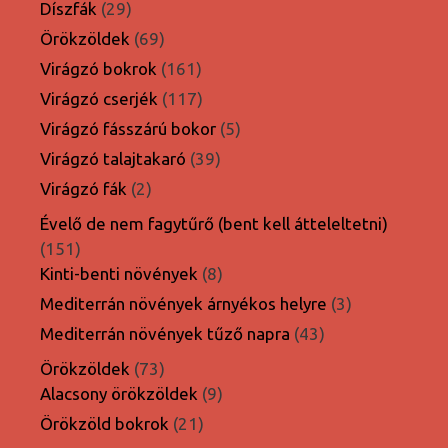
termék
29
Díszfák
29
termék
69
Örökzöldek
69
termék
161
Virágzó bokrok
161
termék
117
Virágzó cserjék
117
termék
5
Virágzó fásszárú bokor
5
termék
39
Virágzó talajtakaró
39
termék
2
Virágzó fák
2
termék
Évelő de nem fagytűrő (bent kell átteleltetni)
151
151
termék
8
Kinti-benti növények
8
termék
3
Mediterrán növények árnyékos helyre
3
termék
43
Mediterrán növények tűző napra
43
termék
73
Örökzöldek
73
termék
9
Alacsony örökzöldek
9
termék
21
Örökzöld bokrok
21
termék