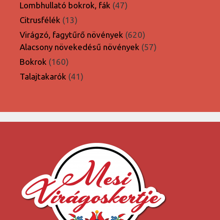
47
Lombhullató bokrok, fák
47
termék
13
Citrusfélék
13
termék
620
Virágzó, fagytűrő növények
620
termék
57
Alacsony növekedésű növények
57
termék
160
Bokrok
160
termék
41
Talajtakarók
41
termék