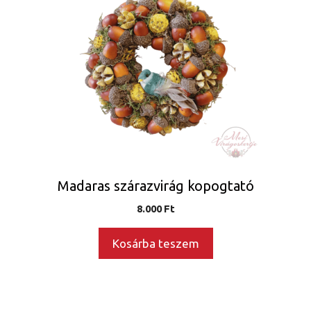
Madaras szárazvirág kopogtató
8.000
Ft
Kosárba teszem
Ennek