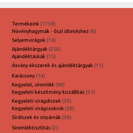
1759
Termékeink
1759
termék
6
Növényhagymák - őszi ültetéshez
6
termék
14
Selyemvirágok
14
termék
256
Ajándéktárgyak
256
15
termék
Ajándéktáskák
15
termék
11
Ásvány ékszerek és ajándéktárgyak
11
termék
14
Karácsony
14
termék
98
Kegyelet, síremlék
98
termék
51
Kegyeleti készítmény kiszállítás
51
termék
59
Kegyeleti virágdíszek
59
termék
30
Kegyeleti virágcsokrok
30
termék
30
Sírdíszek és sírpárnák
30
termék
2
Síremléktisztítás
2