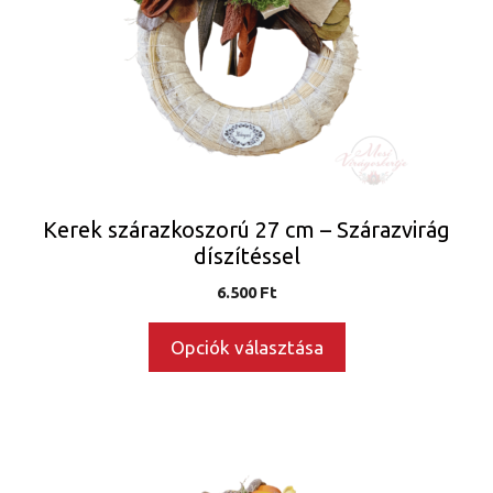
van.
A
változatok
a
termékoldalon
választhatók
ki
Kerek szárazkoszorú 27 cm – Szárazvirág
díszítéssel
6.500
Ft
Opciók választása