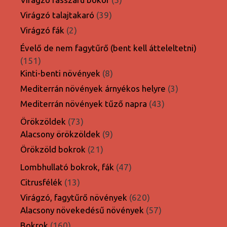
termék
39
Virágzó talajtakaró
39
termék
2
Virágzó fák
2
termék
Évelő de nem fagytűrő (bent kell átteleltetni)
151
151
termék
8
Kinti-benti növények
8
termék
3
Mediterrán növények árnyékos helyre
3
termék
43
Mediterrán növények tűző napra
43
termék
73
Örökzöldek
73
termék
9
Alacsony örökzöldek
9
termék
21
Örökzöld bokrok
21
termék
47
Lombhullató bokrok, fák
47
termék
13
Citrusfélék
13
termék
620
Virágzó, fagytűrő növények
620
termék
57
Alacsony növekedésű növények
57
termék
160
Bokrok
160