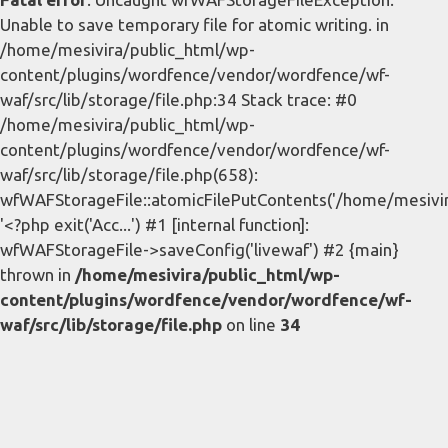
Unable to save temporary file for atomic writing. in
/home/mesivira/public_html/wp-
content/plugins/wordfence/vendor/wordfence/wf-
waf/src/lib/storage/file.php:34 Stack trace: #0
/home/mesivira/public_html/wp-
content/plugins/wordfence/vendor/wordfence/wf-
waf/src/lib/storage/file.php(658):
wfWAFStorageFile::atomicFilePutContents('/home/mesivira/
'<?php exit('Acc...') #1 [internal function]:
wfWAFStorageFile->saveConfig('livewaf') #2 {main}
thrown in
/home/mesivira/public_html/wp-
content/plugins/wordfence/vendor/wordfence/wf-
waf/src/lib/storage/file.php
on line
34