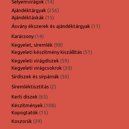
14
Selyemvirágok
14
termék
256
Ajándéktárgyak
256
15
termék
Ajándéktáskák
15
termék
11
Ásvány ékszerek és ajándéktárgyak
11
termék
14
Karácsony
14
termék
98
Kegyelet, síremlék
98
termék
51
Kegyeleti készítmény kiszállítás
51
termék
59
Kegyeleti virágdíszek
59
termék
30
Kegyeleti virágcsokrok
30
termék
30
Sírdíszek és sírpárnák
30
termék
2
Síremléktisztítás
2
termék
65
Kerti díszek
65
termék
108
Készítmények
108
15
termék
Kopogtatók
15
termék
39
Koszorúk
39
termék