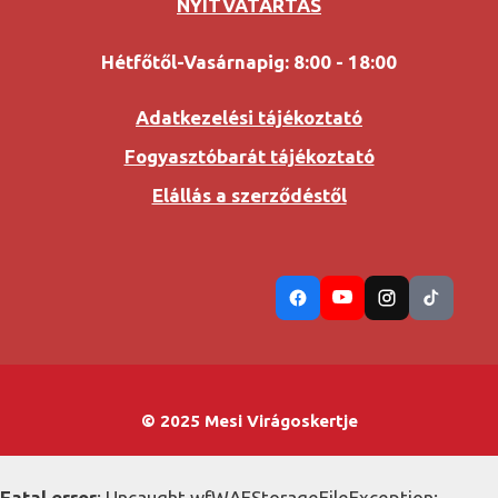
NYITVATARTÁS
Hétfőtől-Vasárnapig: 8:00 - 18:00
Adatkezelési tájékoztató
Fogyasztóbarát tájékoztató
Elállás a szerződéstől
© 2025 Mesi Virágoskertje
Fatal error
: Uncaught wfWAFStorageFileException: