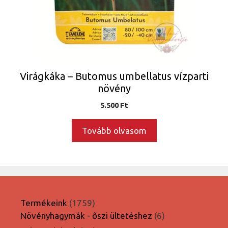
Virágkáka – Butomus umbellatus vízparti
növény
5.500
Ft
Tovább olvasom
1759
Termékeink
1759
termék
6
Növényhagymák - őszi ültetéshez
6
termék