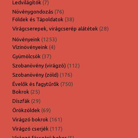
7
Ledvilágítók
7
termék
76
Növénygondozás
76
termék
38
Földek és Tápoldatok
38
termék
28
Virágcserepek, virágcserép alátétek
28
termék
1253
Növényeink
1253
4
termék
Vízinövényeink
4
termék
37
Gyümölcsök
37
termék
112
Szobanövény (virágzó)
112
termék
176
Szobanövény (zöld)
176
termék
750
Évelők és fagytűrők
750
25
termék
Bokrok
25
termék
29
Díszfák
29
termék
69
Örökzöldek
69
termék
161
Virágzó bokrok
161
termék
117
Virágzó cserjék
117
termék
5
Virágzó fásszárú bokor
5