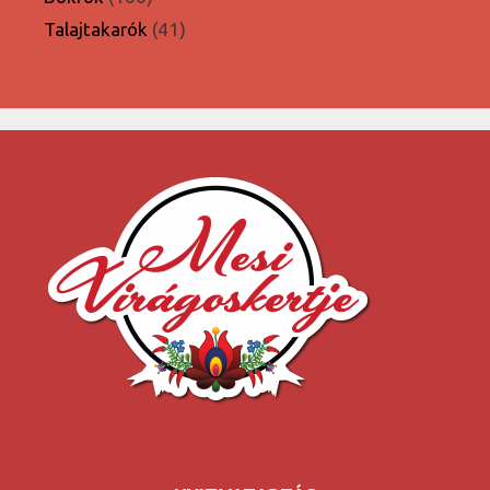
termék
41
Talajtakarók
41
termék