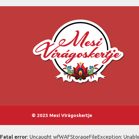
© 2025 Mesi Virágoskertje
Fatal error
: Uncaught wfWAFStorageFileException: Unable 