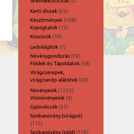
2
Síremléktisztítás
2
termék
65
Kerti díszek
65
termék
108
Készítmények
108
15
termék
Kopogtatók
15
termék
39
Koszorúk
39
termék
7
Ledvilágítók
7
termék
76
Növénygondozás
76
termék
38
Földek és Tápoldatok
38
termék
Virágcserepek,
28
virágcserép alátétek
28
termék
1253
Növényeink
1253
4
termék
Vízinövényeink
4
termék
37
Gyümölcsök
37
termék
Szobanövény (virágzó)
112
112
termék
176
Szobanövény (zöld)
176