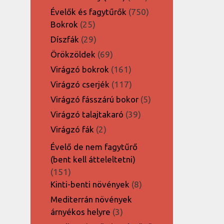
termék
750
Évelők és fagytűrők
750
25
termék
Bokrok
25
termék
29
Díszfák
29
termék
69
Örökzöldek
69
termék
161
Virágzó bokrok
161
termék
117
Virágzó cserjék
117
termék
5
Virágzó fásszárú bokor
5
termék
39
Virágzó talajtakaró
39
termék
2
Virágzó fák
2
termék
Évelő de nem fagytűrő
(bent kell átteleltetni)
151
151
termék
8
Kinti-benti növények
8
termék
Mediterrán növények
3
árnyékos helyre
3
termék