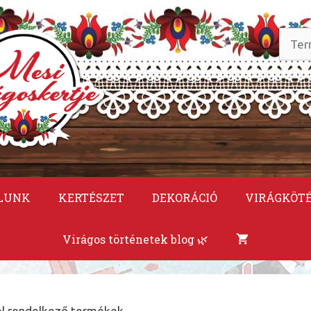
Keres
a
követ
LUNK
KERTÉSZET
DEKORÁCIÓ
VIRÁGKÖT
Virágos történetek blog 🌿
vel rendelkező termékek