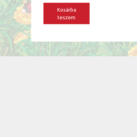
Kosárba
teszem