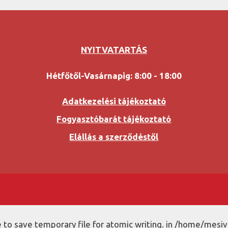
NYITVATARTÁS
Hétfőtől-Vasárnapig: 8:00 - 18:00
Adatkezelési tájékoztató
Fogyasztóbarát tájékoztató
Elállás a szerződéstől
to save temporary file for atomic writing. in /home/mesiv