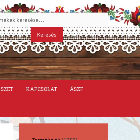
és
kezőre:
Keresés
ÉSZET
KAPCSOLAT
ÁSZF
1759
Termékeink
1759