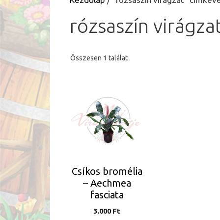
rózsaszín virágza
Összesen 1 találat
Csíkos bromélia
– Aechmea
fasciata
3.000
Ft