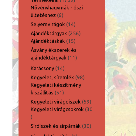
termék
Növényhagymák - őszi
6
ültetéshez
6
termék
14
Selyemvirágok
14
termék
256
Ajándéktárgyak
256
15
termék
Ajándéktáskák
15
termék
Ásvány ékszerek és
11
ajándéktárgyak
11
termék
14
Karácsony
14
termék
98
Kegyelet, síremlék
98
termék
Kegyeleti készítmény
51
kiszállítás
51
termék
59
Kegyeleti virágdíszek
59
termék
Kegyeleti virágcsokrok
30
30
termék
30
Sírdíszek és sírpárnák
30
termék