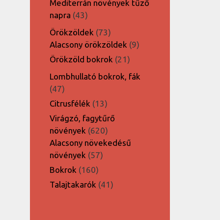
Mediterrán növények tűző
43
napra
43
termék
73
Örökzöldek
73
termék
9
Alacsony örökzöldek
9
termék
21
Örökzöld bokrok
21
termék
Lombhullató bokrok, fák
47
47
termék
13
Citrusfélék
13
termék
Virágzó, fagytűrő
620
növények
620
termék
Alacsony növekedésű
57
növények
57
termék
160
Bokrok
160
termék
41
Talajtakarók
41
termék