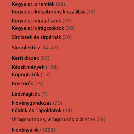
termék
98
Kegyelet, síremlék
98
termék
51
Kegyeleti készítmény kiszállítás
51
termék
59
Kegyeleti virágdíszek
59
termék
30
Kegyeleti virágcsokrok
30
termék
30
Sírdíszek és sírpárnák
30
termék
2
Síremléktisztítás
2
termék
65
Kerti díszek
65
termék
108
Készítmények
108
15
termék
Kopogtatók
15
termék
39
Koszorúk
39
termék
7
Ledvilágítók
7
termék
76
Növénygondozás
76
termék
38
Földek és Tápoldatok
38
termék
28
Virágcserepek, virágcserép alátétek
28
termék
1253
Növényeink
1253