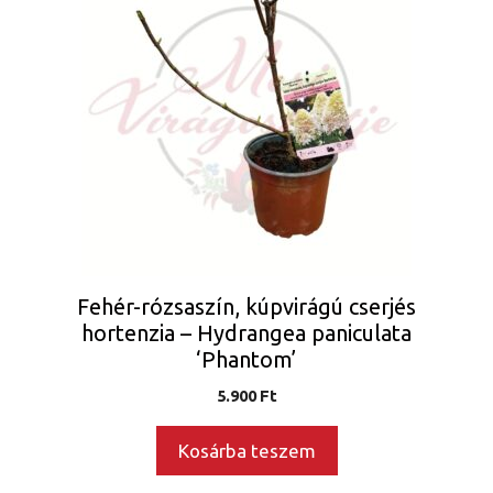
Fehér-rózsaszín, kúpvirágú cserjés
hortenzia – Hydrangea paniculata
‘Phantom’
5.900
Ft
Kosárba teszem