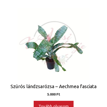
Szúrós lándzsarózsa – Aechmea fasciata
5.000
Ft
Tovább olvasom