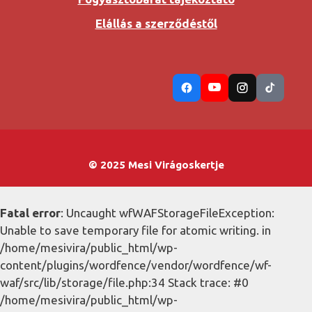
Elállás a szerződéstől
© 2025 Mesi Virágoskertje
Fatal error
: Uncaught wfWAFStorageFileException:
Unable to save temporary file for atomic writing. in
/home/mesivira/public_html/wp-
content/plugins/wordfence/vendor/wordfence/wf-
waf/src/lib/storage/file.php:34 Stack trace: #0
/home/mesivira/public_html/wp-