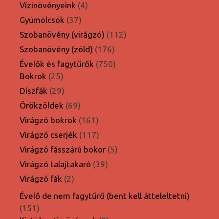
4
termék
Vízinövényeink
4
termék
37
Gyümölcsök
37
termék
112
Szobanövény (virágzó)
112
termék
176
Szobanövény (zöld)
176
termék
750
Évelők és fagytűrők
750
25
termék
Bokrok
25
termék
29
Díszfák
29
termék
69
Örökzöldek
69
termék
161
Virágzó bokrok
161
termék
117
Virágzó cserjék
117
termék
5
Virágzó fásszárú bokor
5
termék
39
Virágzó talajtakaró
39
termék
2
Virágzó fák
2
termék
Évelő de nem fagytűrő (bent kell átteleltetni)
151
151