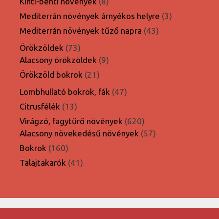
termék
8
Kinti-benti növények
8
termék
3
Mediterrán növények árnyékos helyre
3
termék
43
Mediterrán növények tűző napra
43
termék
73
Örökzöldek
73
termék
9
Alacsony örökzöldek
9
termék
21
Örökzöld bokrok
21
termék
47
Lombhullató bokrok, fák
47
termék
13
Citrusfélék
13
termék
620
Virágzó, fagytűrő növények
620
termék
57
Alacsony növekedésű növények
57
termék
160
Bokrok
160
termék
41
Talajtakarók
41
termék