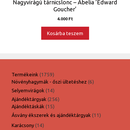
Nagyvirágú tárnicslonc – Abelia ‘Edward
Goucher’
4.000
Ft
Kosárba teszem
1759
Termékeink
1759
termék
6
Növényhagymák - őszi ültetéshez
6
termék
14
Selyemvirágok
14
termék
256
Ajándéktárgyak
256
15
termék
Ajándéktáskák
15
termék
11
Ásvány ékszerek és ajándéktárgyak
11
termék
14
Karácsony
14