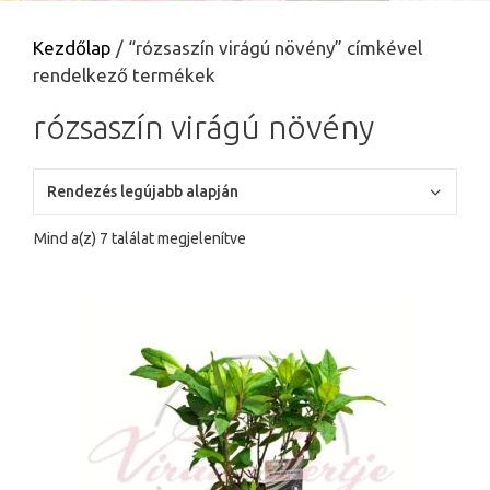
Kezdőlap
/ “rózsaszín virágú növény” címkével
rendelkező termékek
rózsaszín virágú növény
Sorted
Mind a(z) 7 találat megjelenítve
by
latest