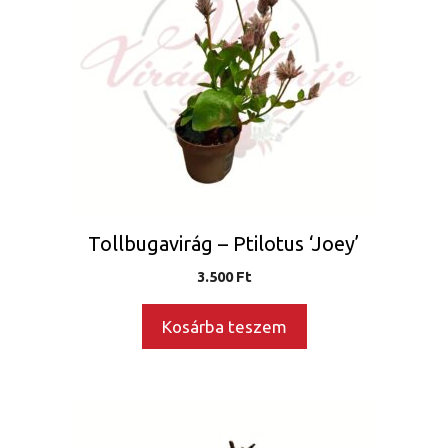
Tollbugavirág – Ptilotus ‘Joey’
3.500
Ft
Kosárba teszem