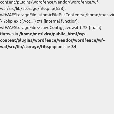
content/plugins/wordfence/vendor/wordfence/wf-
waf/src/lib/storage/file.php(658):
wfWAFStorageFile::atomicFilePutContents('/home/mesivira/
'<?php exit('Acc...') #1 [internal function]:
wfWAFStorageFile->saveConfig('livewaf') #2 {main}
thrown in
/home/mesivira/public_html/wp-
content/plugins/wordfence/vendor/wordfence/wf-
waf/src/lib/storage/file.php
on line
34