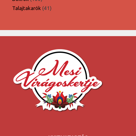
termék
41
Talajtakarók
41
termék