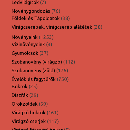
7
Ledvilágítók
7
termék
76
Növénygondozás
76
termék
38
Földek és Tápoldatok
38
termék
28
Virágcserepek, virágcserép alátétek
28
termék
1253
Növényeink
1253
4
termék
Vízinövényeink
4
termék
37
Gyümölcsök
37
termék
112
Szobanövény (virágzó)
112
termék
176
Szobanövény (zöld)
176
termék
750
Évelők és fagytűrők
750
25
termék
Bokrok
25
termék
29
Díszfák
29
termék
69
Örökzöldek
69
termék
161
Virágzó bokrok
161
termék
117
Virágzó cserjék
117
termék
5
Virágzó fásszárú bokor
5