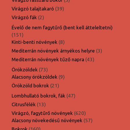
termék
39
Virágzó talajtakaró
39
termék
2
Virágzó fák
2
termék
Évelő de nem fagytűrő (bent kell átteleltetni)
151
151
termék
8
Kinti-benti növények
8
termék
3
Mediterrán növények árnyékos helyre
3
termék
43
Mediterrán növények tűző napra
43
termék
73
Örökzöldek
73
termék
9
Alacsony örökzöldek
9
termék
21
Örökzöld bokrok
21
termék
47
Lombhullató bokrok, fák
47
termék
13
Citrusfélék
13
termék
620
Virágzó, fagytűrő növények
620
termék
57
Alacsony növekedésű növények
57
termék
160
Bokrok
160