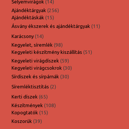
14
Selyemvirágok
14
termék
256
Ajándéktárgyak
256
15
termék
Ajándéktáskák
15
termék
11
Ásvány ékszerek és ajándéktárgyak
11
termék
14
Karácsony
14
termék
98
Kegyelet, síremlék
98
termék
51
Kegyeleti készítmény kiszállítás
51
termék
59
Kegyeleti virágdíszek
59
termék
30
Kegyeleti virágcsokrok
30
termék
30
Sírdíszek és sírpárnák
30
termék
2
Síremléktisztítás
2
termék
65
Kerti díszek
65
termék
108
Készítmények
108
15
termék
Kopogtatók
15
termék
39
Koszorúk
39
termék