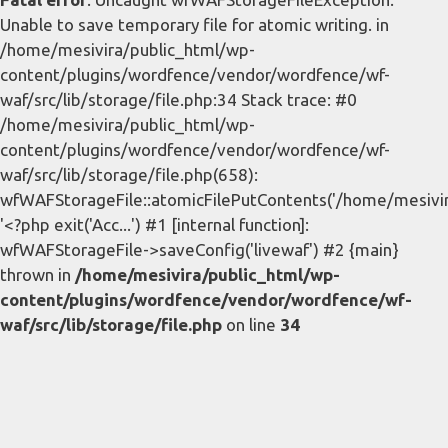
Unable to save temporary file for atomic writing. in
/home/mesivira/public_html/wp-
content/plugins/wordfence/vendor/wordfence/wf-
waf/src/lib/storage/file.php:34 Stack trace: #0
/home/mesivira/public_html/wp-
content/plugins/wordfence/vendor/wordfence/wf-
waf/src/lib/storage/file.php(658):
wfWAFStorageFile::atomicFilePutContents('/home/mesivira/
'<?php exit('Acc...') #1 [internal function]:
wfWAFStorageFile->saveConfig('livewaf') #2 {main}
thrown in
/home/mesivira/public_html/wp-
content/plugins/wordfence/vendor/wordfence/wf-
waf/src/lib/storage/file.php
on line
34