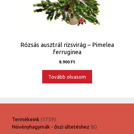
Rózsás ausztrál rizsvirág – Pimelea
ferruginea
8.900
Ft
Tovább olvasom
1759
Termékeink
1759
termék
6
Növényhagymák - őszi ültetéshez
6
termék