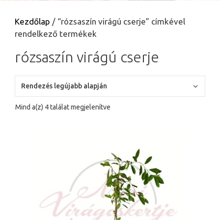
Kezdőlap
/ “rózsaszín virágú cserje” címkével
rendelkező termékek
rózsaszín virágú cserje
Sorted
Mind a(z) 4 találat megjelenítve
by
latest