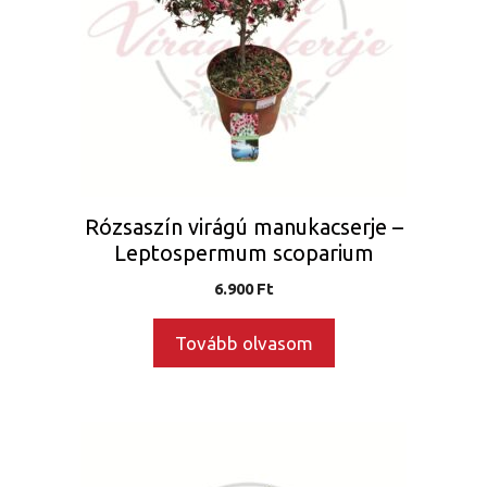
Rózsaszín virágú manukacserje –
Leptospermum scoparium
6.900
Ft
Tovább olvasom