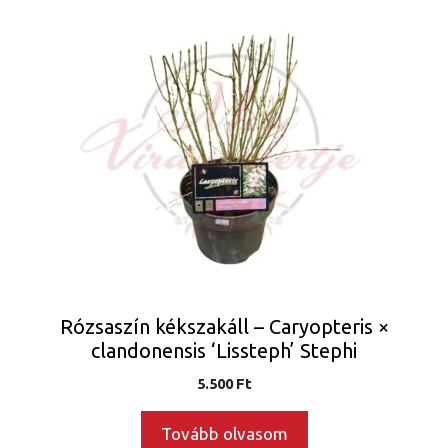
Rózsaszín kékszakáll – Caryopteris ×
clandonensis ‘Lissteph’ Stephi
5.500
Ft
Tovább olvasom