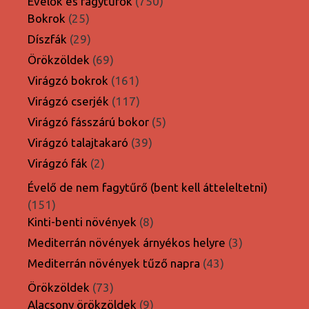
750
Évelők és fagytűrők
750
25
termék
Bokrok
25
termék
29
Díszfák
29
termék
69
Örökzöldek
69
termék
161
Virágzó bokrok
161
termék
117
Virágzó cserjék
117
termék
5
Virágzó fásszárú bokor
5
termék
39
Virágzó talajtakaró
39
termék
2
Virágzó fák
2
termék
Évelő de nem fagytűrő (bent kell átteleltetni)
151
151
termék
8
Kinti-benti növények
8
termék
3
Mediterrán növények árnyékos helyre
3
termék
43
Mediterrán növények tűző napra
43
termék
73
Örökzöldek
73
termék
9
Alacsony örökzöldek
9