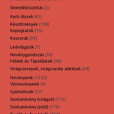
termék
2
Síremléktisztítás
2
termék
65
Kerti díszek
65
termék
108
Készítmények
108
15
termék
Kopogtatók
15
termék
39
Koszorúk
39
termék
7
Ledvilágítók
7
termék
76
Növénygondozás
76
termék
38
Földek és Tápoldatok
38
termék
28
Virágcserepek, virágcserép alátétek
28
termék
1253
Növényeink
1253
4
termék
Vízinövényeink
4
termék
37
Gyümölcsök
37
termék
112
Szobanövény (virágzó)
112
termék
176
Szobanövény (zöld)
176
termék