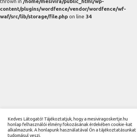
thrown in
/home/mesivira/public_html/wp-
content/plugins/wordfence/vendor/wordfence/wf-
waf/src/lib/storage/file.php
on line
34
Kedves Látogató! Tájékoztatjuk, hogy a mesiviragoskertje.hu
honlap felhasználói élmény fokozásának érdekében cookie-kat
alkalmazunk. A honlapunk használatával Ön a tájékoztatásunkat
tudomásul veszi.