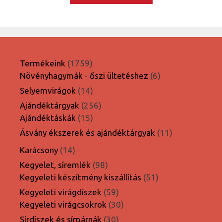
1759
Termékeink
1759
termék
6
Növényhagymák - őszi ültetéshez
6
termék
14
Selyemvirágok
14
termék
256
Ajándéktárgyak
256
15
termék
Ajándéktáskák
15
termék
11
Ásvány ékszerek és ajándéktárgyak
11
termék
14
Karácsony
14
termék
98
Kegyelet, síremlék
98
termék
51
Kegyeleti készítmény kiszállítás
51
termék
59
Kegyeleti virágdíszek
59
termék
30
Kegyeleti virágcsokrok
30
termék
30
Sírdíszek és sírpárnák
30