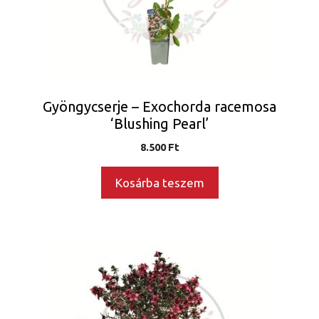
Gyöngycserje – Exochorda racemosa
‘Blushing Pearl’
8.500
Ft
Kosárba teszem