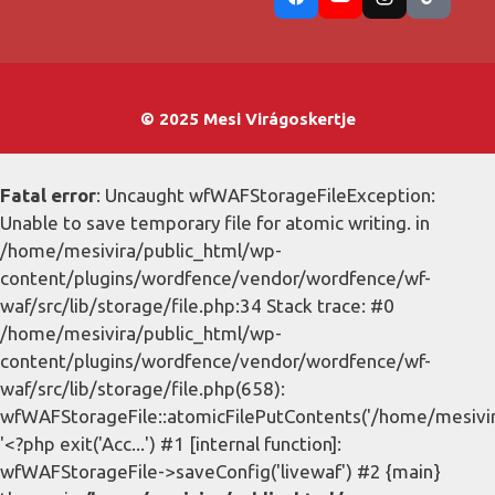
© 2025 Mesi Virágoskertje
Fatal error
: Uncaught wfWAFStorageFileException:
Unable to save temporary file for atomic writing. in
/home/mesivira/public_html/wp-
content/plugins/wordfence/vendor/wordfence/wf-
waf/src/lib/storage/file.php:34 Stack trace: #0
/home/mesivira/public_html/wp-
content/plugins/wordfence/vendor/wordfence/wf-
waf/src/lib/storage/file.php(658):
wfWAFStorageFile::atomicFilePutContents('/home/mesivira/
'<?php exit('Acc...') #1 [internal function]:
wfWAFStorageFile->saveConfig('livewaf') #2 {main}