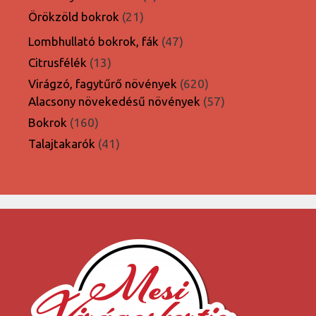
termék
21
Örökzöld bokrok
21
termék
47
Lombhullató bokrok, fák
47
termék
13
Citrusfélék
13
termék
620
Virágzó, fagytűrő növények
620
termék
57
Alacsony növekedésű növények
57
termék
160
Bokrok
160
termék
41
Talajtakarók
41
termék