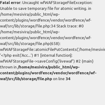
Fatal error
: Uncaught wfWAFStorageFileException:
Unable to save temporary file for atomic writing. in
/home/mesivira/public_html/wp-
content/plugins/wordfence/vendor/wordfence/wf-
waf/src/lib/storage/file.php:34 Stack trace: #0
/home/mesivira/public_html/wp-
content/plugins/wordfence/vendor/wordfence/wf-
waf/src/lib/storage/file.php(658):
wfWAFStorageFile::atomicFilePutContents('/home/mesivira/
'<?php exit('Acc...') #1 [internal function]:
wfWAFStorageFile->saveConfig('livewaf') #2 {main}
thrown in
/home/mesivira/public_html/wp-
content/plugins/wordfence/vendor/wordfence/wf-
waf/src/lib/storage/file.php
on line
34