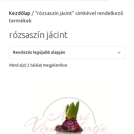
Kezdőlap
/ “rózsaszín jácint” címkével rendelkező
termékek
rózsaszín jácint
Sorted
Mind a(z) 2 találat megjelenítve
by
latest