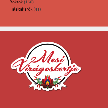
termék
160
Bokrok
160
termék
41
Talajtakarók
41
termék