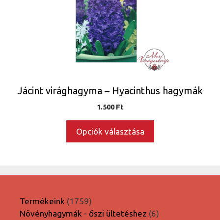
A
változatok
a
termékoldalon
választhatók
ki
Jácint virághagyma – Hyacinthus hagymák
1.500
Ft
Opciók választása
1759
Termékeink
1759
termék
6
Növényhagymák - őszi ültetéshez
6