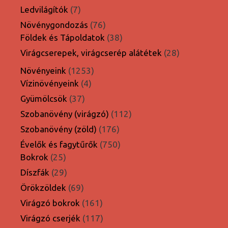
termék
7
Ledvilágítók
7
termék
76
Növénygondozás
76
termék
38
Földek és Tápoldatok
38
termék
28
Virágcserepek, virágcserép alátétek
28
termék
1253
Növényeink
1253
4
termék
Vízinövényeink
4
termék
37
Gyümölcsök
37
termék
112
Szobanövény (virágzó)
112
termék
176
Szobanövény (zöld)
176
termék
750
Évelők és fagytűrők
750
25
termék
Bokrok
25
termék
29
Díszfák
29
termék
69
Örökzöldek
69
termék
161
Virágzó bokrok
161
termék
117
Virágzó cserjék
117