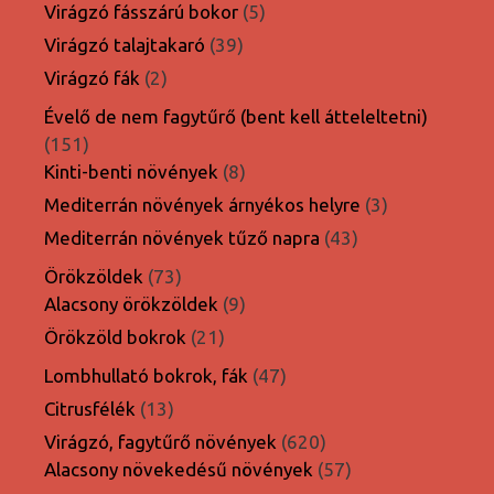
termék
5
Virágzó fásszárú bokor
5
termék
39
Virágzó talajtakaró
39
termék
2
Virágzó fák
2
termék
Évelő de nem fagytűrő (bent kell átteleltetni)
151
151
termék
8
Kinti-benti növények
8
termék
3
Mediterrán növények árnyékos helyre
3
termék
43
Mediterrán növények tűző napra
43
termék
73
Örökzöldek
73
termék
9
Alacsony örökzöldek
9
termék
21
Örökzöld bokrok
21
termék
47
Lombhullató bokrok, fák
47
termék
13
Citrusfélék
13
termék
620
Virágzó, fagytűrő növények
620
termék
57
Alacsony növekedésű növények
57