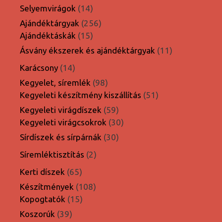
termék
14
Selyemvirágok
14
termék
256
Ajándéktárgyak
256
15
termék
Ajándéktáskák
15
termék
11
Ásvány ékszerek és ajándéktárgyak
11
termék
14
Karácsony
14
termék
98
Kegyelet, síremlék
98
termék
51
Kegyeleti készítmény kiszállítás
51
termék
59
Kegyeleti virágdíszek
59
termék
30
Kegyeleti virágcsokrok
30
termék
30
Sírdíszek és sírpárnák
30
termék
2
Síremléktisztítás
2
termék
65
Kerti díszek
65
termék
108
Készítmények
108
15
termék
Kopogtatók
15
termék
39
Koszorúk
39