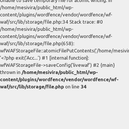
Unable to save temporary file for atomic writing. in
/home/mesivira/public_html/wp-
content/plugins/wordfence/vendor/wordfence/wf-
waf/src/lib/storage/file.php:34 Stack trace: #0
/home/mesivira/public_html/wp-
content/plugins/wordfence/vendor/wordfence/wf-
waf/src/lib/storage/file.php(658):
wfWAFStorageFile::atomicFilePutContents('/home/mesivira/
'<?php exit('Acc...') #1 [internal function]:
wfWAFStorageFile->saveConfig('livewaf') #2 {main}
thrown in
/home/mesivira/public_html/wp-
content/plugins/wordfence/vendor/wordfence/wf-
waf/src/lib/storage/file.php
on line
34