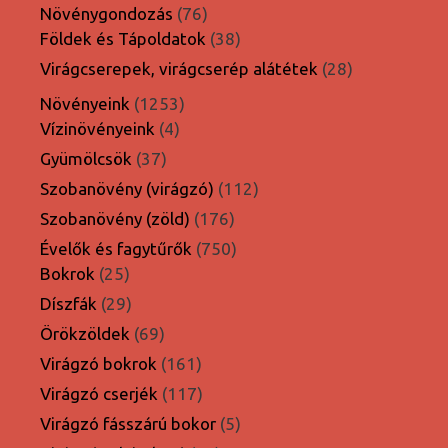
termék
76
Növénygondozás
76
termék
38
Földek és Tápoldatok
38
termék
28
Virágcserepek, virágcserép alátétek
28
termék
1253
Növényeink
1253
4
termék
Vízinövényeink
4
termék
37
Gyümölcsök
37
termék
112
Szobanövény (virágzó)
112
termék
176
Szobanövény (zöld)
176
termék
750
Évelők és fagytűrők
750
25
termék
Bokrok
25
termék
29
Díszfák
29
termék
69
Örökzöldek
69
termék
161
Virágzó bokrok
161
termék
117
Virágzó cserjék
117
termék
5
Virágzó fásszárú bokor
5
termék