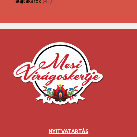
41
Talajtakarók
41
termék
NYITVATARTÁS