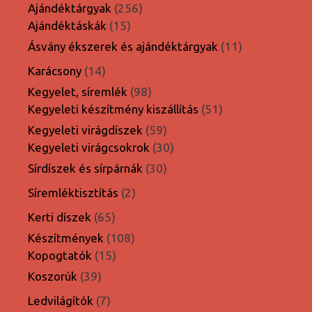
termék
256
Ajándéktárgyak
256
15
termék
Ajándéktáskák
15
termék
11
Ásvány ékszerek és ajándéktárgyak
11
termék
14
Karácsony
14
termék
98
Kegyelet, síremlék
98
termék
51
Kegyeleti készítmény kiszállítás
51
termék
59
Kegyeleti virágdíszek
59
termék
30
Kegyeleti virágcsokrok
30
termék
30
Sírdíszek és sírpárnák
30
termék
2
Síremléktisztítás
2
termék
65
Kerti díszek
65
termék
108
Készítmények
108
15
termék
Kopogtatók
15
termék
39
Koszorúk
39
termék
7
Ledvilágítók
7