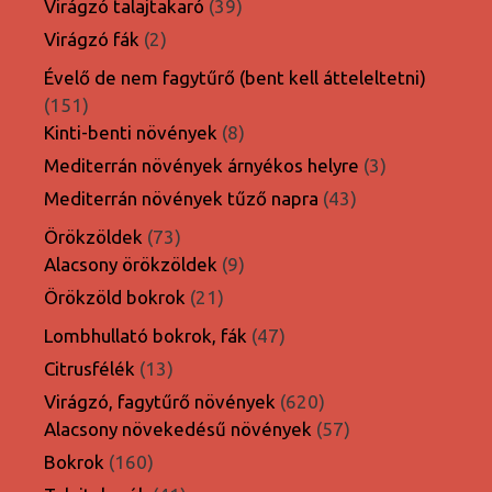
39
Virágzó talajtakaró
39
termék
2
Virágzó fák
2
termék
Évelő de nem fagytűrő (bent kell átteleltetni)
151
151
termék
8
Kinti-benti növények
8
termék
3
Mediterrán növények árnyékos helyre
3
termék
43
Mediterrán növények tűző napra
43
termék
73
Örökzöldek
73
termék
9
Alacsony örökzöldek
9
termék
21
Örökzöld bokrok
21
termék
47
Lombhullató bokrok, fák
47
termék
13
Citrusfélék
13
termék
620
Virágzó, fagytűrő növények
620
termék
57
Alacsony növekedésű növények
57
termék
160
Bokrok
160
termék