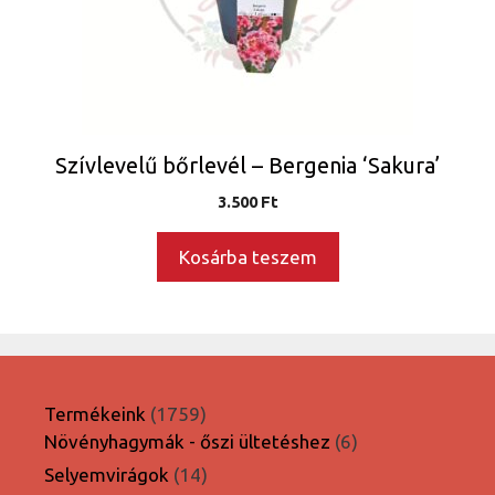
Szívlevelű bőrlevél – Bergenia ‘Sakura’
3.500
Ft
Kosárba teszem
1759
Termékeink
1759
termék
6
Növényhagymák - őszi ültetéshez
6
termék
14
Selyemvirágok
14