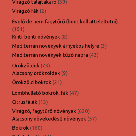
39
Virágzó talajtakaró
39
termék
2
Virágzó fák
2
termék
Évelő de nem fagytűrő (bent kell átteleltetni)
151
151
termék
8
Kinti-benti növények
8
termék
3
Mediterrán növények árnyékos helyre
3
termék
43
Mediterrán növények tűző napra
43
termék
73
Örökzöldek
73
termék
9
Alacsony örökzöldek
9
termék
21
Örökzöld bokrok
21
termék
47
Lombhullató bokrok, fák
47
termék
13
Citrusfélék
13
termék
620
Virágzó, fagytűrő növények
620
termék
57
Alacsony növekedésű növények
57
termék
160
Bokrok
160
termék