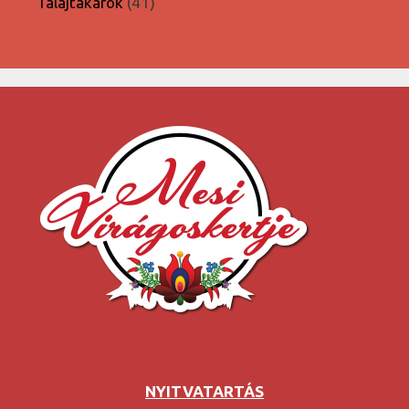
41
Talajtakarók
41
termék
NYITVATARTÁS