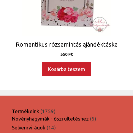
Romantikus rózsamintás ajándéktáska
550
Ft
Kosárba teszem
1759
Termékeink
1759
termék
6
Növényhagymák - őszi ültetéshez
6
termék
14
Selyemvirágok
14