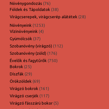
termék
76
Növénygondozás
76
termék
38
Földek és Tápoldatok
38
termék
28
Virágcserepek, virágcserép alátétek
28
termék
1253
Növényeink
1253
4
termék
Vízinövényeink
4
termék
37
Gyümölcsök
37
termék
112
Szobanövény (virágzó)
112
termék
176
Szobanövény (zöld)
176
termék
750
Évelők és fagytűrők
750
25
termék
Bokrok
25
termék
29
Díszfák
29
termék
69
Örökzöldek
69
termék
161
Virágzó bokrok
161
termék
117
Virágzó cserjék
117
termék
5
Virágzó fásszárú bokor
5
termék