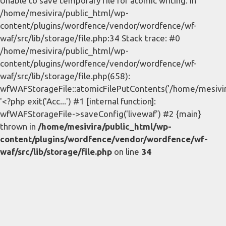
Unable to save temporary file for atomic writing. in
/home/mesivira/public_html/wp-
content/plugins/wordfence/vendor/wordfence/wf-
waf/src/lib/storage/file.php:34 Stack trace: #0
/home/mesivira/public_html/wp-
content/plugins/wordfence/vendor/wordfence/wf-
waf/src/lib/storage/file.php(658):
wfWAFStorageFile::atomicFilePutContents('/home/mesivira/
'<?php exit('Acc...') #1 [internal function]:
wfWAFStorageFile->saveConfig('livewaf') #2 {main}
thrown in
/home/mesivira/public_html/wp-
content/plugins/wordfence/vendor/wordfence/wf-
waf/src/lib/storage/file.php
on line
34