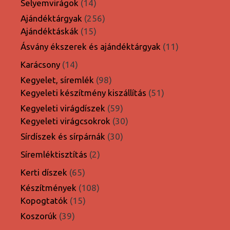
14
Selyemvirágok
14
termék
256
Ajándéktárgyak
256
15
termék
Ajándéktáskák
15
termék
11
Ásvány ékszerek és ajándéktárgyak
11
termék
14
Karácsony
14
termék
98
Kegyelet, síremlék
98
termék
51
Kegyeleti készítmény kiszállítás
51
termék
59
Kegyeleti virágdíszek
59
termék
30
Kegyeleti virágcsokrok
30
termék
30
Sírdíszek és sírpárnák
30
termék
2
Síremléktisztítás
2
termék
65
Kerti díszek
65
termék
108
Készítmények
108
15
termék
Kopogtatók
15
termék
39
Koszorúk
39
termék