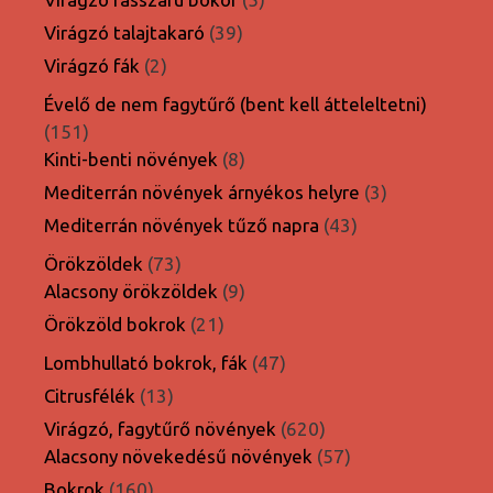
termék
39
Virágzó talajtakaró
39
termék
2
Virágzó fák
2
termék
Évelő de nem fagytűrő (bent kell átteleltetni)
151
151
termék
8
Kinti-benti növények
8
termék
3
Mediterrán növények árnyékos helyre
3
termék
43
Mediterrán növények tűző napra
43
termék
73
Örökzöldek
73
termék
9
Alacsony örökzöldek
9
termék
21
Örökzöld bokrok
21
termék
47
Lombhullató bokrok, fák
47
termék
13
Citrusfélék
13
termék
620
Virágzó, fagytűrő növények
620
termék
57
Alacsony növekedésű növények
57
termék
160
Bokrok
160