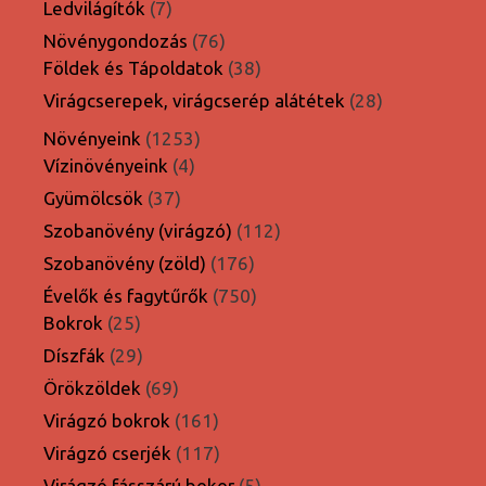
7
Ledvilágítók
7
termék
76
Növénygondozás
76
termék
38
Földek és Tápoldatok
38
termék
28
Virágcserepek, virágcserép alátétek
28
termék
1253
Növényeink
1253
4
termék
Vízinövényeink
4
termék
37
Gyümölcsök
37
termék
112
Szobanövény (virágzó)
112
termék
176
Szobanövény (zöld)
176
termék
750
Évelők és fagytűrők
750
25
termék
Bokrok
25
termék
29
Díszfák
29
termék
69
Örökzöldek
69
termék
161
Virágzó bokrok
161
termék
117
Virágzó cserjék
117
termék
5
Virágzó fásszárú bokor
5