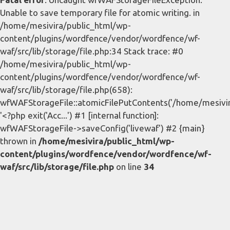
Unable to save temporary file for atomic writing. in
/home/mesivira/public_html/wp-
content/plugins/wordfence/vendor/wordfence/wf-
waf/src/lib/storage/file.php:34 Stack trace: #0
/home/mesivira/public_html/wp-
content/plugins/wordfence/vendor/wordfence/wf-
waf/src/lib/storage/file.php(658):
wfWAFStorageFile::atomicFilePutContents('/home/mesivira/
'<?php exit('Acc...') #1 [internal function]:
wfWAFStorageFile->saveConfig('livewaf') #2 {main}
thrown in
/home/mesivira/public_html/wp-
content/plugins/wordfence/vendor/wordfence/wf-
waf/src/lib/storage/file.php
on line
34