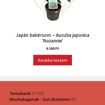
Japán babérsom – Aucuba japonica
‘Rozannie’
6.500
Ft
Kosárba teszem
1759
Termékeink
1759
termék
6
Növényhagymák - őszi ültetéshez
6
termék