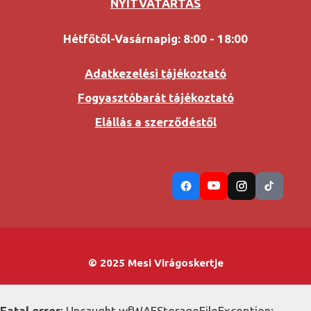
NYITVATARTÁS
Hétfőtől-Vasárnapig: 8:00 - 18:00
Adatkezelési tájékoztató
Fogyasztóbarát tájékoztató
Elállás a szerződéstől
© 2025 Mesi Virágoskertje
Fatal error
: Uncaught wfWAFStorageFileException: