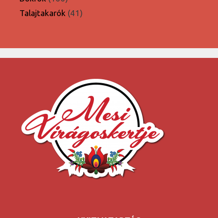
termék
41
Talajtakarók
41
termék