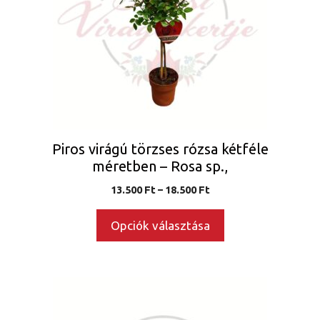
van.
A
változatok
a
termékoldalon
választhatók
ki
Piros virágú törzses rózsa kétféle
méretben – Rosa sp.,
Ártartomány:
13.500
Ft
–
18.500
Ft
13.500 Ft
-
Opciók választása
18.500 Ft