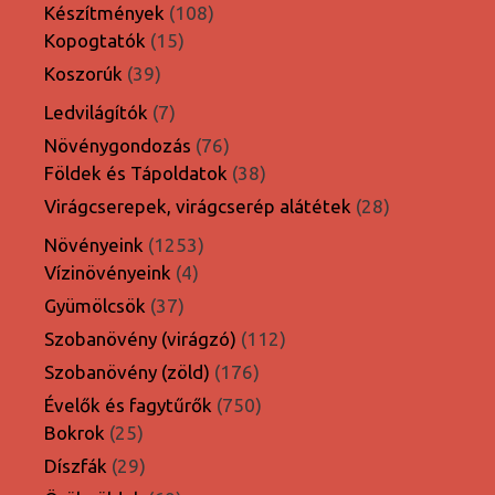
termék
108
Készítmények
108
15
termék
Kopogtatók
15
termék
39
Koszorúk
39
termék
7
Ledvilágítók
7
termék
76
Növénygondozás
76
termék
38
Földek és Tápoldatok
38
termék
28
Virágcserepek, virágcserép alátétek
28
termék
1253
Növényeink
1253
4
termék
Vízinövényeink
4
termék
37
Gyümölcsök
37
termék
112
Szobanövény (virágzó)
112
termék
176
Szobanövény (zöld)
176
termék
750
Évelők és fagytűrők
750
25
termék
Bokrok
25
termék
29
Díszfák
29
termék