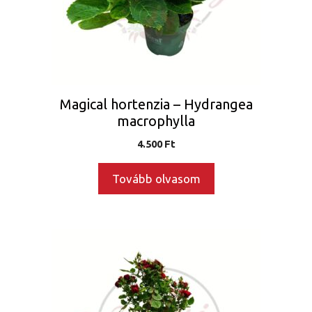
Magical hortenzia – Hydrangea
macrophylla
4.500
Ft
Tovább olvasom
Ennek
a
terméknek
több
variációja