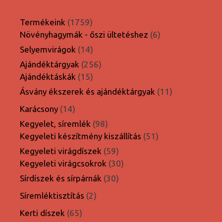
1759
Termékeink
1759
termék
6
Növényhagymák - őszi ültetéshez
6
termék
14
Selyemvirágok
14
termék
256
Ajándéktárgyak
256
15
termék
Ajándéktáskák
15
termék
11
Ásvány ékszerek és ajándéktárgyak
11
termék
14
Karácsony
14
termék
98
Kegyelet, síremlék
98
termék
51
Kegyeleti készítmény kiszállítás
51
termék
59
Kegyeleti virágdíszek
59
termék
30
Kegyeleti virágcsokrok
30
termék
30
Sírdíszek és sírpárnák
30
termék
2
Síremléktisztítás
2
termék
65
Kerti díszek
65