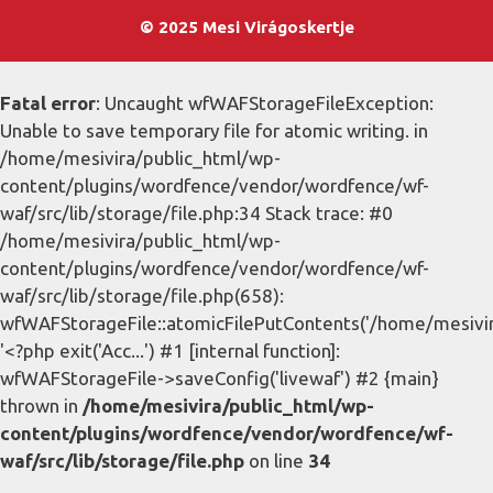
© 2025 Mesi Virágoskertje
Fatal error
: Uncaught wfWAFStorageFileException:
Unable to save temporary file for atomic writing. in
/home/mesivira/public_html/wp-
content/plugins/wordfence/vendor/wordfence/wf-
waf/src/lib/storage/file.php:34 Stack trace: #0
/home/mesivira/public_html/wp-
content/plugins/wordfence/vendor/wordfence/wf-
waf/src/lib/storage/file.php(658):
wfWAFStorageFile::atomicFilePutContents('/home/mesivira/
'<?php exit('Acc...') #1 [internal function]:
wfWAFStorageFile->saveConfig('livewaf') #2 {main}
thrown in
/home/mesivira/public_html/wp-
content/plugins/wordfence/vendor/wordfence/wf-
waf/src/lib/storage/file.php
on line
34