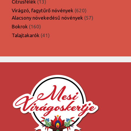
13
Citrusfélék
13
termék
620
Virágzó, fagytűrő növények
620
termék
57
Alacsony növekedésű növények
57
termék
160
Bokrok
160
termék
41
Talajtakarók
41
termék