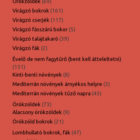
69
Örökzöldek
69
termék
161
Virágzó bokrok
161
termék
117
Virágzó cserjék
117
termék
5
Virágzó fásszárú bokor
5
termék
39
Virágzó talajtakaró
39
termék
2
Virágzó fák
2
termék
Évelő de nem fagytűrő (bent kell átteleltetni)
151
151
termék
8
Kinti-benti növények
8
termék
3
Mediterrán növények árnyékos helyre
3
termék
43
Mediterrán növények tűző napra
43
termék
73
Örökzöldek
73
termék
9
Alacsony örökzöldek
9
termék
21
Örökzöld bokrok
21
termék
47
Lombhullató bokrok, fák
47
termék