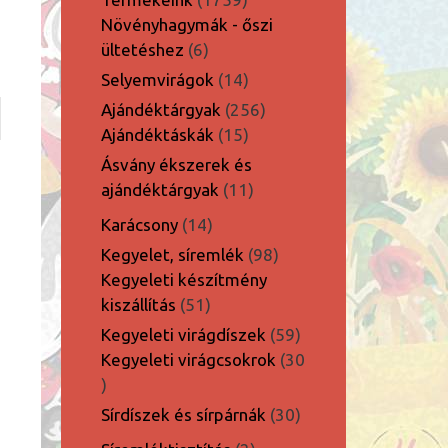
termék
Növényhagymák - őszi
6
ültetéshez
6
termék
14
Selyemvirágok
14
termék
256
Ajándéktárgyak
256
15
termék
Ajándéktáskák
15
termék
Ásvány ékszerek és
11
ajándéktárgyak
11
termék
14
Karácsony
14
termék
98
Kegyelet, síremlék
98
termék
Kegyeleti készítmény
51
kiszállítás
51
termék
59
Kegyeleti virágdíszek
59
termék
Kegyeleti virágcsokrok
30
30
termék
30
Sírdíszek és sírpárnák
30
termék