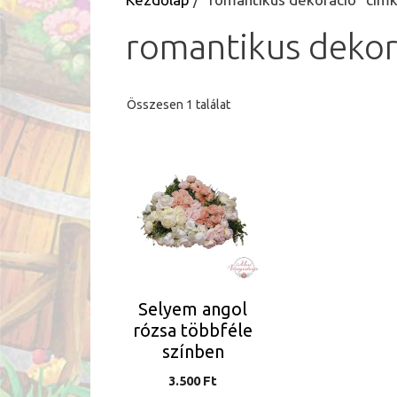
romantikus dekor
Összesen 1 találat
Ennek
a
terméknek
több
variációja
van.
A
Selyem angol
változatok
rózsa többféle
a
színben
termékoldalon
3.500
Ft
választhatók