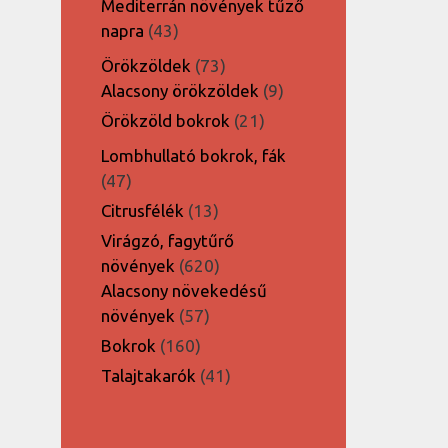
Mediterrán növények tűző
43
napra
43
termék
73
Örökzöldek
73
termék
9
Alacsony örökzöldek
9
termék
21
Örökzöld bokrok
21
termék
Lombhullató bokrok, fák
47
47
termék
13
Citrusfélék
13
termék
Virágzó, fagytűrő
620
növények
620
termék
Alacsony növekedésű
57
növények
57
termék
160
Bokrok
160
termék
41
Talajtakarók
41
termék