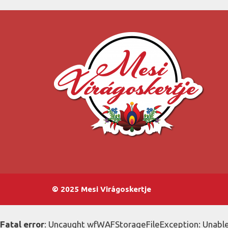
© 2025 Mesi Virágoskertje
Fatal error
: Uncaught wfWAFStorageFileException: Unable 