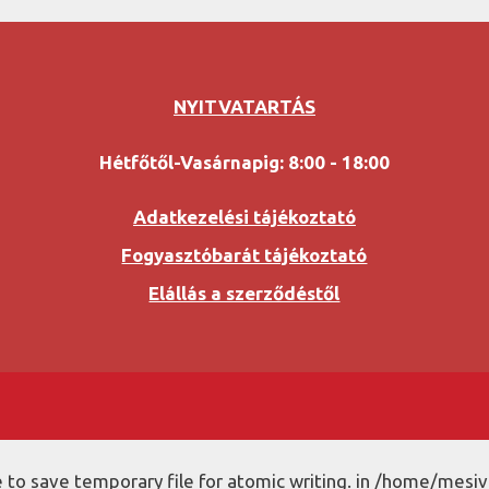
NYITVATARTÁS
Hétfőtől-Vasárnapig: 8:00 - 18:00
Adatkezelési tájékoztató
Fogyasztóbarát tájékoztató
Elállás a szerződéstől
to save temporary file for atomic writing. in /home/mesiv