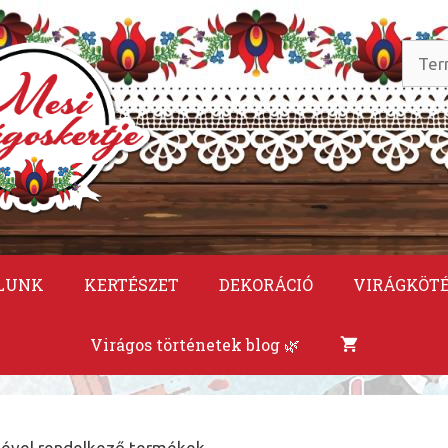
Keres
a
követ
LUNK
KERTÉSZET
DEKORÁCIÓ
VIRÁGKÖT
Virágos történetek blog 🌿
kével rendelkező termékek