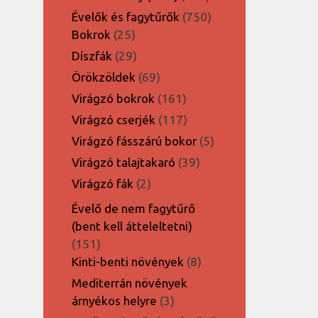
termék
750
Évelők és fagytűrők
750
25
termék
Bokrok
25
termék
29
Díszfák
29
termék
69
Örökzöldek
69
termék
161
Virágzó bokrok
161
termék
117
Virágzó cserjék
117
termék
5
Virágzó fásszárú bokor
5
termék
39
Virágzó talajtakaró
39
termék
2
Virágzó fák
2
termék
Évelő de nem fagytűrő
(bent kell átteleltetni)
151
151
termék
8
Kinti-benti növények
8
termék
Mediterrán növények
3
árnyékos helyre
3
termék