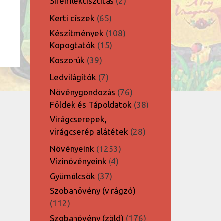
2
Síremléktisztítás
2
termék
65
Kerti díszek
65
termék
108
Készítmények
108
15
termék
Kopogtatók
15
termék
39
Koszorúk
39
termék
7
Ledvilágítók
7
termék
76
Növénygondozás
76
termék
38
Földek és Tápoldatok
38
termék
Virágcserepek,
28
virágcserép alátétek
28
termék
1253
Növényeink
1253
4
termék
Vízinövényeink
4
termék
37
Gyümölcsök
37
termék
Szobanövény (virágzó)
112
112
termék
176
Szobanövény (zöld)
176