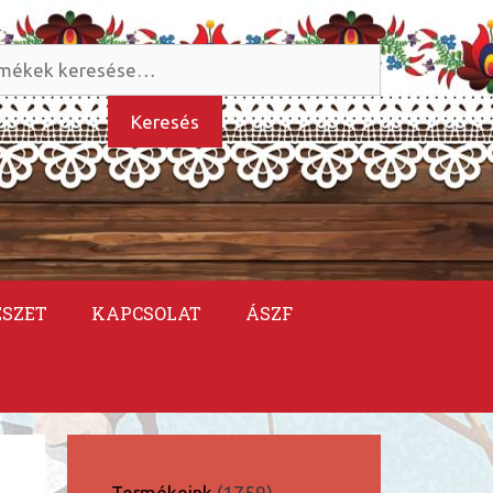
és
kezőre:
Keresés
ÉSZET
KAPCSOLAT
ÁSZF
1759
Termékeink
1759