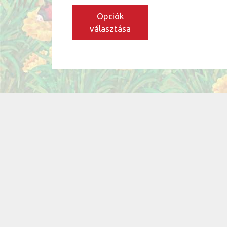
ki
Opciók
választása