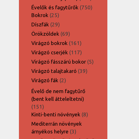
termék
750
Évelők és fagytűrők
750
25
termék
Bokrok
25
termék
29
Díszfák
29
termék
69
Örökzöldek
69
termék
161
Virágzó bokrok
161
termék
117
Virágzó cserjék
117
termék
5
Virágzó fásszárú bokor
5
termék
39
Virágzó talajtakaró
39
termék
2
Virágzó fák
2
termék
Évelő de nem fagytűrő
(bent kell átteleltetni)
151
151
termék
8
Kinti-benti növények
8
termék
Mediterrán növények
3
árnyékos helyre
3
termék