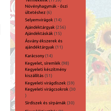
termék
Növényhagymák - őszi
6
ültetéshez
6
termék
14
Selyemvirágok
14
termék
256
Ajándéktárgyak
256
15
termék
Ajándéktáskák
15
termék
Ásvány ékszerek és
11
ajándéktárgyak
11
termék
14
Karácsony
14
termék
98
Kegyelet, síremlék
98
termék
Kegyeleti készítmény
51
kiszállítás
51
termék
59
Kegyeleti virágdíszek
59
termék
Kegyeleti virágcsokrok
30
30
termék
30
Sírdíszek és sírpárnák
30
termék