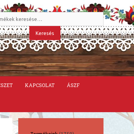
és
kezőre:
Keresés
ÉSZET
KAPCSOLAT
ÁSZF
1759
Termékeink
1759