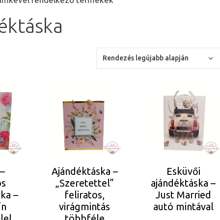
éktáska
Ennek
a
terméknek
több
variációja
van.
A
s–
Ajándéktáska –
Esküvői
változatok
ós
„Szeretettel”
ajándéktáska –
a
ka –
feliratos,
Just Married
termékoldalon
ín
virágmintás
autó mintával
választhatók
lel
többféle