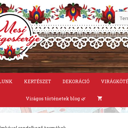
Keres
a
követ
LUNK
KERTÉSZET
DEKORÁCIÓ
VIRÁGKÖT
Virágos történetek blog 🌿
címkével rendelkező termékek