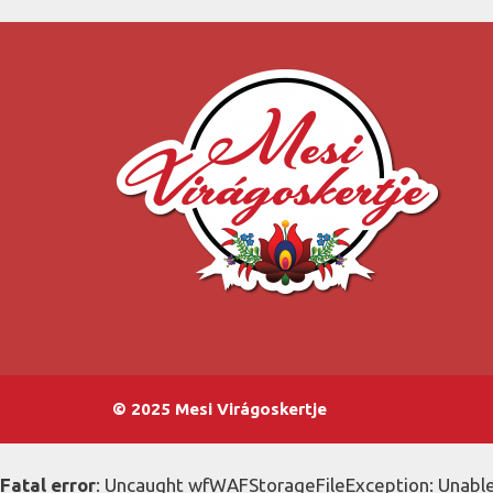
© 2025 Mesi Virágoskertje
Fatal error
: Uncaught wfWAFStorageFileException: Unable 