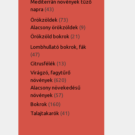
Mediterrán növények tűző
43
napra
43
termék
73
Örökzöldek
73
termék
9
Alacsony örökzöldek
9
termék
21
Örökzöld bokrok
21
termék
Lombhullató bokrok, fák
47
47
termék
13
Citrusfélék
13
termék
Virágzó, fagytűrő
620
növények
620
termék
Alacsony növekedésű
57
növények
57
termék
160
Bokrok
160
termék
41
Talajtakarók
41
termék