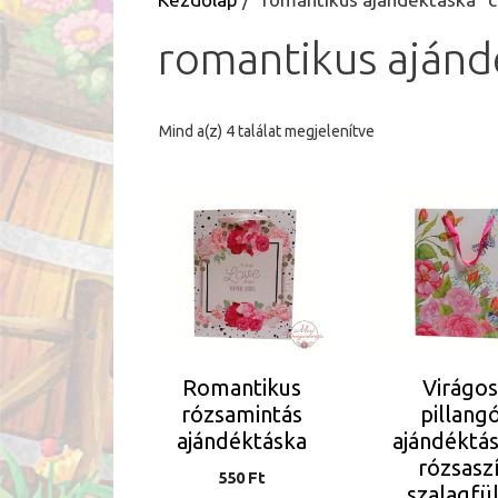
romantikus ajánd
Sorted
Mind a(z) 4 találat megjelenítve
by
latest
Romantikus
Virágo
rózsamintás
pillang
ajándéktáska
ajándéktás
rózsasz
550
Ft
szalagfül