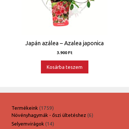
Japán azálea – Azalea japonica
3.900
Ft
Kosárba teszem
1759
Termékeink
1759
termék
6
Növényhagymák - őszi ültetéshez
6
termék
14
Selyemvirágok
14