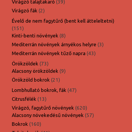
39
Virágzó talajtakaró
39
termék
2
Virágzó fák
2
termék
Évelő de nem fagytűrő (bent kell átteleltetni)
151
151
termék
8
Kinti-benti növények
8
termék
3
Mediterrán növények árnyékos helyre
3
termék
43
Mediterrán növények tűző napra
43
termék
73
Örökzöldek
73
termék
9
Alacsony örökzöldek
9
termék
21
Örökzöld bokrok
21
termék
47
Lombhullató bokrok, fák
47
termék
13
Citrusfélék
13
termék
620
Virágzó, fagytűrő növények
620
termék
57
Alacsony növekedésű növények
57
termék
160
Bokrok
160
termék