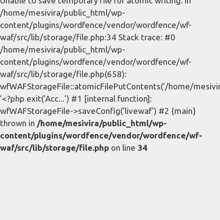
Unable to save temporary file for atomic writing. in
/home/mesivira/public_html/wp-
content/plugins/wordfence/vendor/wordfence/wf-
waf/src/lib/storage/file.php:34 Stack trace: #0
/home/mesivira/public_html/wp-
content/plugins/wordfence/vendor/wordfence/wf-
waf/src/lib/storage/file.php(658):
wfWAFStorageFile::atomicFilePutContents('/home/mesivira/
'<?php exit('Acc...') #1 [internal function]:
wfWAFStorageFile->saveConfig('livewaf') #2 {main}
thrown in
/home/mesivira/public_html/wp-
content/plugins/wordfence/vendor/wordfence/wf-
waf/src/lib/storage/file.php
on line
34