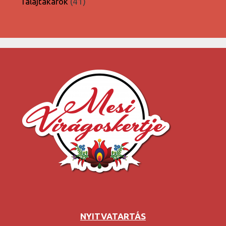
41
Talajtakarók
41
termék
NYITVATARTÁS