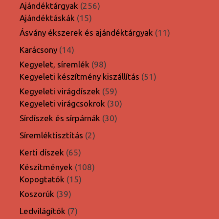
termék
256
Ajándéktárgyak
256
15
termék
Ajándéktáskák
15
termék
11
Ásvány ékszerek és ajándéktárgyak
11
termék
14
Karácsony
14
termék
98
Kegyelet, síremlék
98
termék
51
Kegyeleti készítmény kiszállítás
51
termék
59
Kegyeleti virágdíszek
59
termék
30
Kegyeleti virágcsokrok
30
termék
30
Sírdíszek és sírpárnák
30
termék
2
Síremléktisztítás
2
termék
65
Kerti díszek
65
termék
108
Készítmények
108
15
termék
Kopogtatók
15
termék
39
Koszorúk
39
termék
7
Ledvilágítók
7