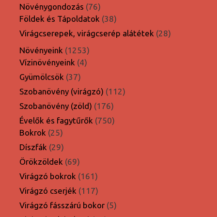
termék
76
Növénygondozás
76
termék
38
Földek és Tápoldatok
38
termék
28
Virágcserepek, virágcserép alátétek
28
termék
1253
Növényeink
1253
4
termék
Vízinövényeink
4
termék
37
Gyümölcsök
37
termék
112
Szobanövény (virágzó)
112
termék
176
Szobanövény (zöld)
176
termék
750
Évelők és fagytűrők
750
25
termék
Bokrok
25
termék
29
Díszfák
29
termék
69
Örökzöldek
69
termék
161
Virágzó bokrok
161
termék
117
Virágzó cserjék
117
termék
5
Virágzó fásszárú bokor
5
termék