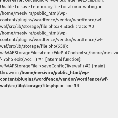
Unable to save temporary file for atomic writing. in
/home/mesivira/public_html/wp-
content/plugins/wordfence/vendor/wordfence/wf-
waf/src/lib/storage/file.php:34 Stack trace: #0
/home/mesivira/public_html/wp-
content/plugins/wordfence/vendor/wordfence/wf-
waf/src/lib/storage/file.php(658):
wfWAFStorageFile::atomicFilePutContents('/home/mesivira/
'<?php exit('Acc...') #1 [internal function]:
wfWAFStorageFile->saveConfig('livewaf') #2 {main}
thrown in
/home/mesivira/public_html/wp-
content/plugins/wordfence/vendor/wordfence/wf-
waf/src/lib/storage/file.php
on line
34