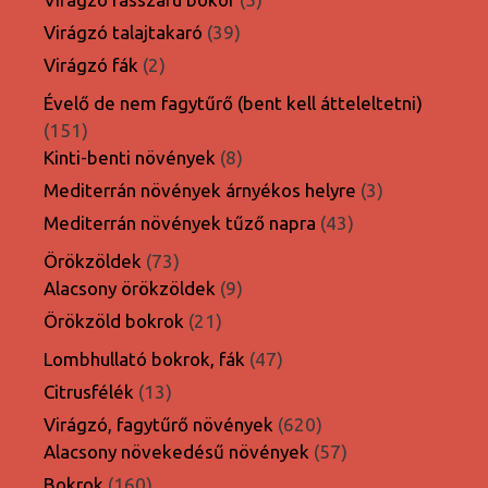
termék
39
Virágzó talajtakaró
39
termék
2
Virágzó fák
2
termék
Évelő de nem fagytűrő (bent kell átteleltetni)
151
151
termék
8
Kinti-benti növények
8
termék
3
Mediterrán növények árnyékos helyre
3
termék
43
Mediterrán növények tűző napra
43
termék
73
Örökzöldek
73
termék
9
Alacsony örökzöldek
9
termék
21
Örökzöld bokrok
21
termék
47
Lombhullató bokrok, fák
47
termék
13
Citrusfélék
13
termék
620
Virágzó, fagytűrő növények
620
termék
57
Alacsony növekedésű növények
57
termék
160
Bokrok
160