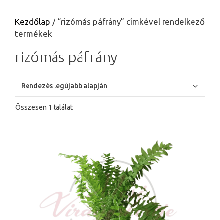
Kezdőlap
/ “rizómás páfrány” címkével rendelkező
termékek
rizómás páfrány
Összesen 1 találat
Ennek
a
terméknek
több
variációja
van.
A