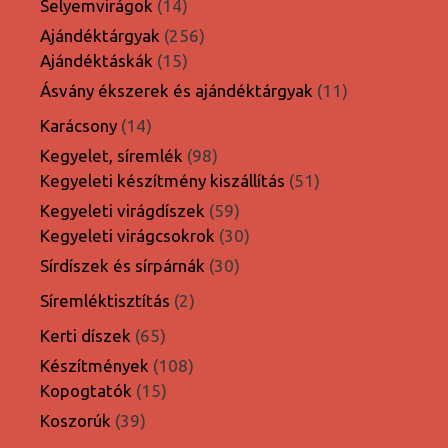
14
Selyemvirágok
14
termék
256
Ajándéktárgyak
256
15
termék
Ajándéktáskák
15
termék
11
Ásvány ékszerek és ajándéktárgyak
11
termék
14
Karácsony
14
termék
98
Kegyelet, síremlék
98
termék
51
Kegyeleti készítmény kiszállítás
51
termék
59
Kegyeleti virágdíszek
59
termék
30
Kegyeleti virágcsokrok
30
termék
30
Sírdíszek és sírpárnák
30
termék
2
Síremléktisztítás
2
termék
65
Kerti díszek
65
termék
108
Készítmények
108
15
termék
Kopogtatók
15
termék
39
Koszorúk
39
termék