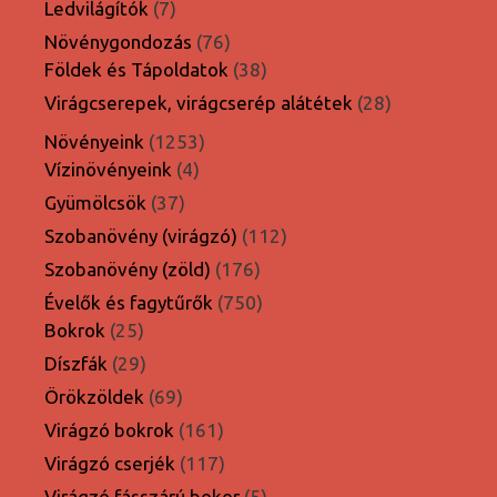
7
Ledvilágítók
7
termék
76
Növénygondozás
76
termék
38
Földek és Tápoldatok
38
termék
28
Virágcserepek, virágcserép alátétek
28
termék
1253
Növényeink
1253
4
termék
Vízinövényeink
4
termék
37
Gyümölcsök
37
termék
112
Szobanövény (virágzó)
112
termék
176
Szobanövény (zöld)
176
termék
750
Évelők és fagytűrők
750
25
termék
Bokrok
25
termék
29
Díszfák
29
termék
69
Örökzöldek
69
termék
161
Virágzó bokrok
161
termék
117
Virágzó cserjék
117
termék
5
Virágzó fásszárú bokor
5