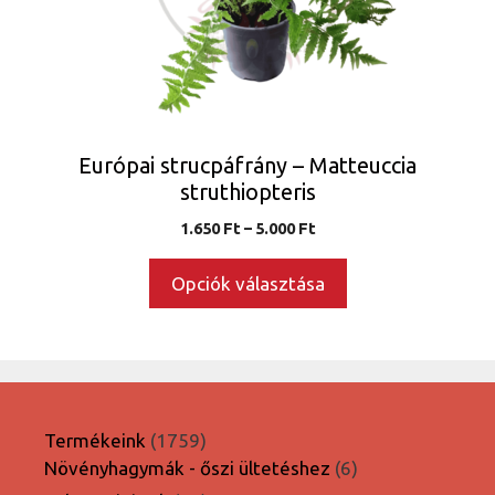
változatok
a
termékoldalon
választhatók
ki
Európai strucpáfrány – Matteuccia
struthiopteris
Ártartomány:
1.650
Ft
–
5.000
Ft
1.650 Ft
-
Opciók választása
5.000 Ft
1759
Termékeink
1759
termék
6
Növényhagymák - őszi ültetéshez
6
termék