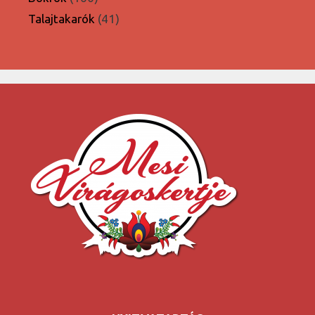
termék
41
Talajtakarók
41
termék