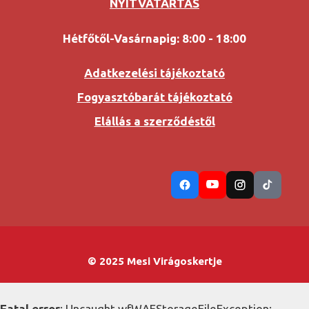
NYITVATARTÁS
Hétfőtől-Vasárnapig: 8:00 - 18:00
Adatkezelési tájékoztató
Fogyasztóbarát tájékoztató
Elállás a szerződéstől
© 2025 Mesi Virágoskertje
Fatal error
: Uncaught wfWAFStorageFileException: