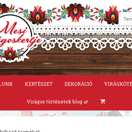
Keres
a
követ
LUNK
KERTÉSZET
DEKORÁCIÓ
VIRÁGKÖT
Virágos történetek blog 🌿
ndelkező termékek