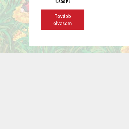
1.500
Ft
Tovább
olvasom