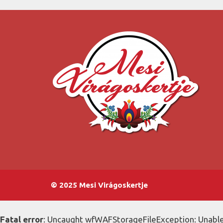
© 2025 Mesi Virágoskertje
Fatal error
: Uncaught wfWAFStorageFileException: Unable 