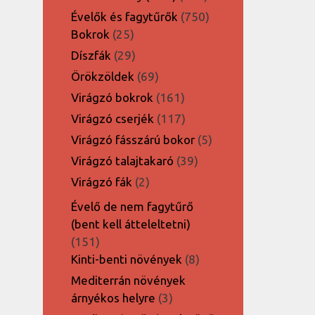
termék
750
Évelők és fagytűrők
750
25
termék
Bokrok
25
termék
29
Díszfák
29
termék
69
Örökzöldek
69
termék
161
Virágzó bokrok
161
termék
117
Virágzó cserjék
117
termék
5
Virágzó fásszárú bokor
5
termék
39
Virágzó talajtakaró
39
termék
2
Virágzó fák
2
termék
Évelő de nem fagytűrő
(bent kell átteleltetni)
151
151
termék
8
Kinti-benti növények
8
termék
Mediterrán növények
3
árnyékos helyre
3
termék