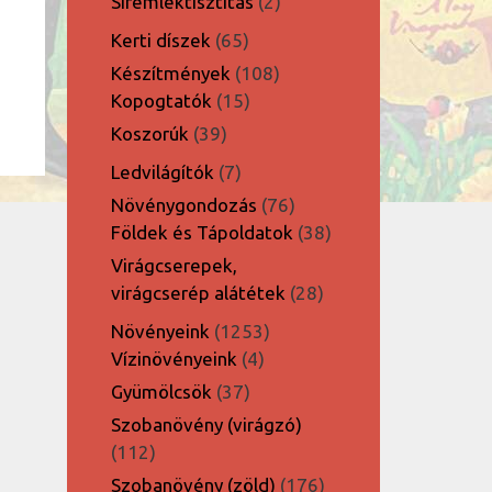
2
Síremléktisztítás
2
termék
65
Kerti díszek
65
termék
108
Készítmények
108
15
termék
Kopogtatók
15
termék
39
Koszorúk
39
termék
7
Ledvilágítók
7
termék
76
Növénygondozás
76
termék
38
Földek és Tápoldatok
38
termék
Virágcserepek,
28
virágcserép alátétek
28
termék
1253
Növényeink
1253
4
termék
Vízinövényeink
4
termék
37
Gyümölcsök
37
termék
Szobanövény (virágzó)
112
112
termék
176
Szobanövény (zöld)
176