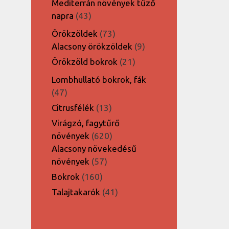
Mediterrán növények tűző
43
napra
43
termék
73
Örökzöldek
73
termék
9
Alacsony örökzöldek
9
termék
21
Örökzöld bokrok
21
termék
Lombhullató bokrok, fák
47
47
termék
13
Citrusfélék
13
termék
Virágzó, fagytűrő
620
növények
620
termék
Alacsony növekedésű
57
növények
57
termék
160
Bokrok
160
termék
41
Talajtakarók
41
termék