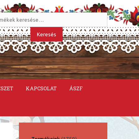
és
kezőre:
Keresés
ÉSZET
KAPCSOLAT
ÁSZF
1759
Termékeink
1759