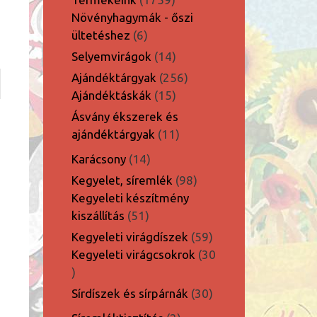
termék
Növényhagymák - őszi
6
ültetéshez
6
termék
14
Selyemvirágok
14
termék
256
Ajándéktárgyak
256
15
termék
Ajándéktáskák
15
termék
Ásvány ékszerek és
11
ajándéktárgyak
11
termék
14
Karácsony
14
termék
98
Kegyelet, síremlék
98
termék
Kegyeleti készítmény
51
kiszállítás
51
termék
59
Kegyeleti virágdíszek
59
termék
Kegyeleti virágcsokrok
30
30
termék
30
Sírdíszek és sírpárnák
30
termék