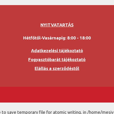
NYITVATARTÁS
Hétfőtől-Vasárnapig: 8:00 - 18:00
Adatkezelési tájékoztató
Fogyasztóbarát tájékoztató
Elállás a szerződéstől
to save temporary file for atomic writing. in /home/mesiv