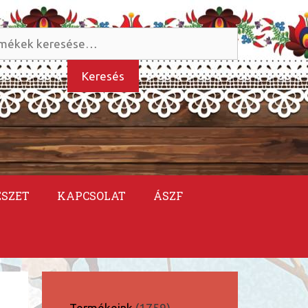
és
kezőre:
Keresés
ÉSZET
KAPCSOLAT
ÁSZF
1759
Termékeink
1759