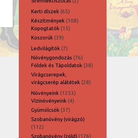
2
Síremléktisztítás
2
termék
65
Kerti díszek
65
termék
108
Készítmények
108
15
termék
Kopogtatók
15
termék
39
Koszorúk
39
termék
7
Ledvilágítók
7
termék
76
Növénygondozás
76
termék
38
Földek és Tápoldatok
38
termék
Virágcserepek,
28
virágcserép alátétek
28
termék
1253
Növényeink
1253
4
termék
Vízinövényeink
4
termék
37
Gyümölcsök
37
termék
Szobanövény (virágzó)
112
112
termék
176
Szobanövény (zöld)
176