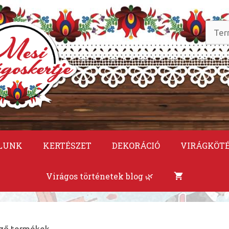
Keres
a
követ
LUNK
KERTÉSZET
DEKORÁCIÓ
VIRÁGKÖT
Virágos történetek blog 🌿
ező termékek