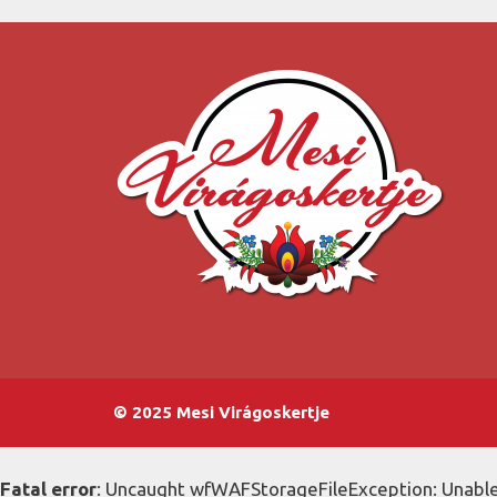
© 2025 Mesi Virágoskertje
Fatal error
: Uncaught wfWAFStorageFileException: Unable 