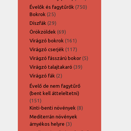
termék
750
Évelők és fagytűrők
750
25
termék
Bokrok
25
termék
29
Díszfák
29
termék
69
Örökzöldek
69
termék
161
Virágzó bokrok
161
termék
117
Virágzó cserjék
117
termék
5
Virágzó fásszárú bokor
5
termék
39
Virágzó talajtakaró
39
termék
2
Virágzó fák
2
termék
Évelő de nem fagytűrő
(bent kell átteleltetni)
151
151
termék
8
Kinti-benti növények
8
termék
Mediterrán növények
3
árnyékos helyre
3
termék