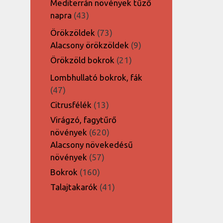
Mediterrán növények tűző
43
napra
43
termék
73
Örökzöldek
73
termék
9
Alacsony örökzöldek
9
termék
21
Örökzöld bokrok
21
termék
Lombhullató bokrok, fák
47
47
termék
13
Citrusfélék
13
termék
Virágzó, fagytűrő
620
növények
620
termék
Alacsony növekedésű
57
növények
57
termék
160
Bokrok
160
termék
41
Talajtakarók
41
termék