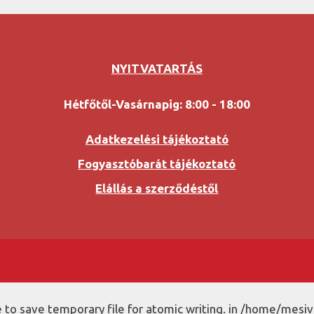
NYITVATARTÁS
Hétfőtől-Vasárnapig: 8:00 - 18:00
Adatkezelési tájékoztató
Fogyasztóbarát tájékoztató
Elállás a szerződéstől
to save temporary file for atomic writing. in /home/mesiv