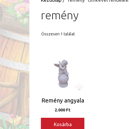
remény
Összesen 1 találat
Remény angyala
2.000
Ft
Kosárba