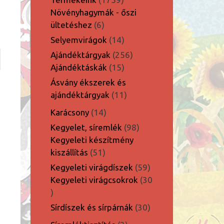
termék
Növényhagymák - őszi
6
ültetéshez
6
termék
14
Selyemvirágok
14
termék
256
Ajándéktárgyak
256
15
termék
Ajándéktáskák
15
termék
Ásvány ékszerek és
11
ajándéktárgyak
11
termék
14
Karácsony
14
termék
98
Kegyelet, síremlék
98
termék
Kegyeleti készítmény
51
kiszállítás
51
termék
59
Kegyeleti virágdíszek
59
termék
Kegyeleti virágcsokrok
30
30
termék
30
Sírdíszek és sírpárnák
30
termék