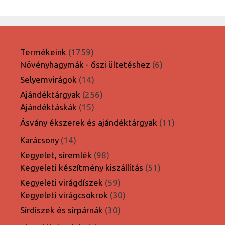
1759
Termékeink
1759
termék
6
Növényhagymák - őszi ültetéshez
6
termék
14
Selyemvirágok
14
termék
256
Ajándéktárgyak
256
15
termék
Ajándéktáskák
15
termék
11
Ásvány ékszerek és ajándéktárgyak
11
termék
14
Karácsony
14
termék
98
Kegyelet, síremlék
98
termék
51
Kegyeleti készítmény kiszállítás
51
termék
59
Kegyeleti virágdíszek
59
termék
30
Kegyeleti virágcsokrok
30
termék
30
Sírdíszek és sírpárnák
30
termék