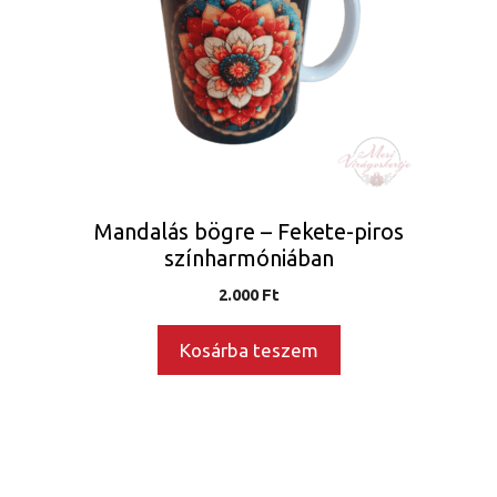
Mandalás bögre – Fekete-piros
színharmóniában
2.000
Ft
Kosárba teszem