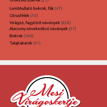
termék
47
Lombhullató bokrok, fák
47
termék
13
Citrusfélék
13
termék
620
Virágzó, fagytűrő növények
620
termék
57
Alacsony növekedésű növények
57
termék
160
Bokrok
160
termék
41
Talajtakarók
41
termék