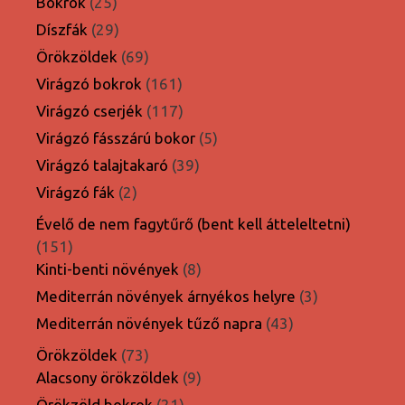
25
termék
Bokrok
25
termék
29
Díszfák
29
termék
69
Örökzöldek
69
termék
161
Virágzó bokrok
161
termék
117
Virágzó cserjék
117
termék
5
Virágzó fásszárú bokor
5
termék
39
Virágzó talajtakaró
39
termék
2
Virágzó fák
2
termék
Évelő de nem fagytűrő (bent kell átteleltetni)
151
151
termék
8
Kinti-benti növények
8
termék
3
Mediterrán növények árnyékos helyre
3
termék
43
Mediterrán növények tűző napra
43
termék
73
Örökzöldek
73
termék
9
Alacsony örökzöldek
9
termék
21
Örökzöld bokrok
21