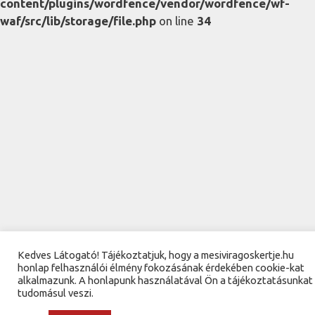
content/plugins/wordfence/vendor/wordfence/wf-
waf/src/lib/storage/file.php
on line
34
Kedves Látogató! Tájékoztatjuk, hogy a mesiviragoskertje.hu
honlap felhasználói élmény fokozásának érdekében cookie-kat
alkalmazunk. A honlapunk használatával Ön a tájékoztatásunkat
tudomásul veszi.