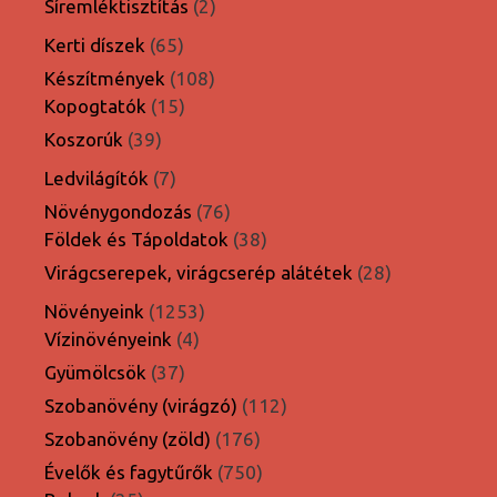
2
Síremléktisztítás
2
termék
65
Kerti díszek
65
termék
108
Készítmények
108
15
termék
Kopogtatók
15
termék
39
Koszorúk
39
termék
7
Ledvilágítók
7
termék
76
Növénygondozás
76
termék
38
Földek és Tápoldatok
38
termék
28
Virágcserepek, virágcserép alátétek
28
termék
1253
Növényeink
1253
4
termék
Vízinövényeink
4
termék
37
Gyümölcsök
37
termék
112
Szobanövény (virágzó)
112
termék
176
Szobanövény (zöld)
176
termék
750
Évelők és fagytűrők
750