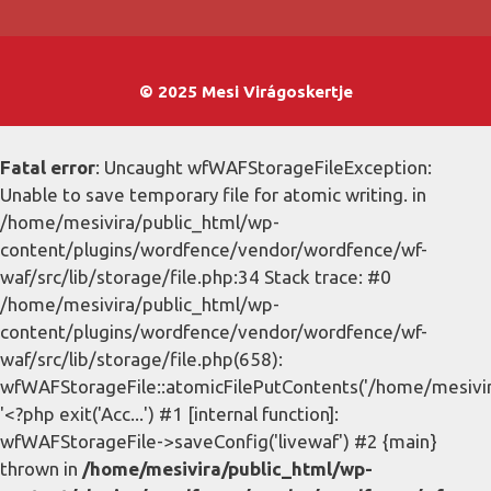
© 2025 Mesi Virágoskertje
Fatal error
: Uncaught wfWAFStorageFileException:
Unable to save temporary file for atomic writing. in
/home/mesivira/public_html/wp-
content/plugins/wordfence/vendor/wordfence/wf-
waf/src/lib/storage/file.php:34 Stack trace: #0
/home/mesivira/public_html/wp-
content/plugins/wordfence/vendor/wordfence/wf-
waf/src/lib/storage/file.php(658):
wfWAFStorageFile::atomicFilePutContents('/home/mesivira/
'<?php exit('Acc...') #1 [internal function]:
wfWAFStorageFile->saveConfig('livewaf') #2 {main}
thrown in
/home/mesivira/public_html/wp-