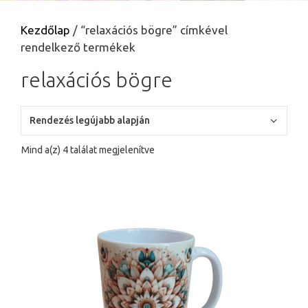
Kezdőlap
/ “relaxációs bögre” címkével
rendelkező termékek
relaxációs bögre
Sorted
Mind a(z) 4 találat megjelenítve
by
latest