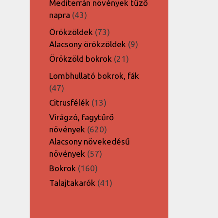
Mediterrán növények tűző
43
napra
43
termék
73
Örökzöldek
73
termék
9
Alacsony örökzöldek
9
termék
21
Örökzöld bokrok
21
termék
Lombhullató bokrok, fák
47
47
termék
13
Citrusfélék
13
termék
Virágzó, fagytűrő
620
növények
620
termék
Alacsony növekedésű
57
növények
57
termék
160
Bokrok
160
termék
41
Talajtakarók
41
termék