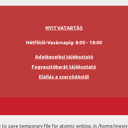
NYITVATARTÁS
Hétfőtől-Vasárnapig: 8:00 - 18:00
Adatkezelési tájékoztató
Fogyasztóbarát tájékoztató
Elállás a szerződéstől
to save temporary file for atomic writing. in /home/mesiv