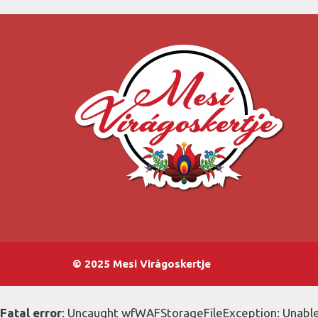
© 2025 Mesi Virágoskertje
Fatal error
: Uncaught wfWAFStorageFileException: Unable 