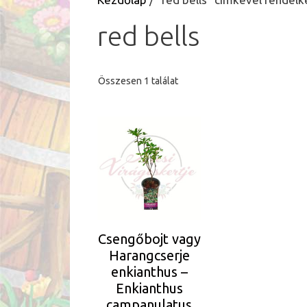
red bells
Összesen 1 találat
Csengőbojt vagy
Harangcserje
enkianthus –
Enkianthus
campanulatus