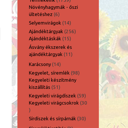
termék
Növényhagymák - őszi
6
ültetéshez
6
termék
14
Selyemvirágok
14
termék
256
Ajándéktárgyak
256
15
termék
Ajándéktáskák
15
termék
Ásvány ékszerek és
11
ajándéktárgyak
11
termék
14
Karácsony
14
termék
98
Kegyelet, síremlék
98
termék
Kegyeleti készítmény
51
kiszállítás
51
termék
59
Kegyeleti virágdíszek
59
termék
Kegyeleti virágcsokrok
30
30
termék
30
Sírdíszek és sírpárnák
30
termék