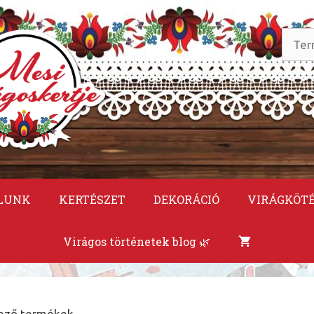
Keres
a
követ
LUNK
KERTÉSZET
DEKORÁCIÓ
VIRÁGKÖT
Virágos történetek blog 🌿
lkező termékek