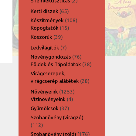
2
Síremléktisztítás
2
termék
65
Kerti díszek
65
termék
108
Készítmények
108
15
termék
Kopogtatók
15
termék
39
Koszorúk
39
termék
7
Ledvilágítók
7
termék
76
Növénygondozás
76
termék
38
Földek és Tápoldatok
38
termék
Virágcserepek,
28
virágcserép alátétek
28
termék
1253
Növényeink
1253
4
termék
Vízinövényeink
4
termék
37
Gyümölcsök
37
termék
Szobanövény (virágzó)
112
112
termék
176
Szobanövény (zöld)
176