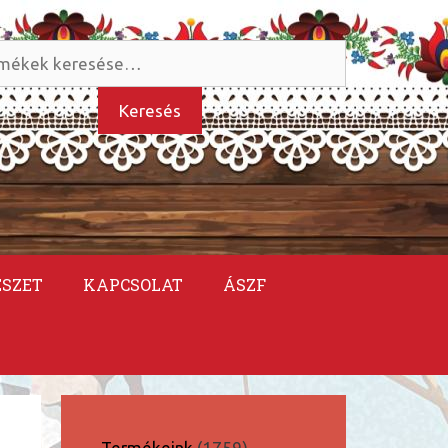
és
kezőre:
Keresés
ÉSZET
KAPCSOLAT
ÁSZF
1759
Termékeink
1759