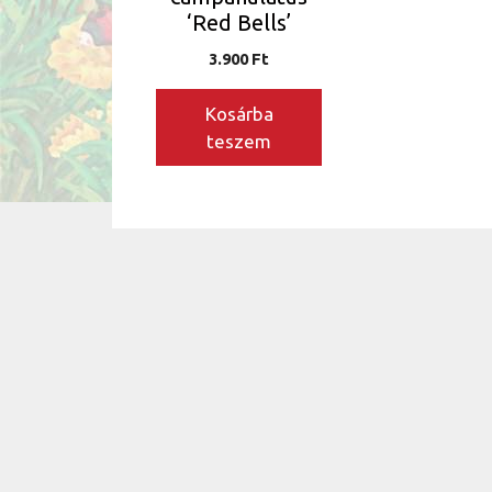
‘Red Bells’
3.900
Ft
Kosárba
teszem