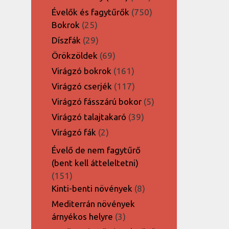
termék
750
Évelők és fagytűrők
750
25
termék
Bokrok
25
termék
29
Díszfák
29
termék
69
Örökzöldek
69
termék
161
Virágzó bokrok
161
termék
117
Virágzó cserjék
117
termék
5
Virágzó fásszárú bokor
5
termék
39
Virágzó talajtakaró
39
termék
2
Virágzó fák
2
termék
Évelő de nem fagytűrő
(bent kell átteleltetni)
151
151
termék
8
Kinti-benti növények
8
termék
Mediterrán növények
3
árnyékos helyre
3
termék