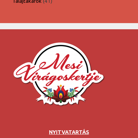
41
Talajtakarók
41
termék
NYITVATARTÁS