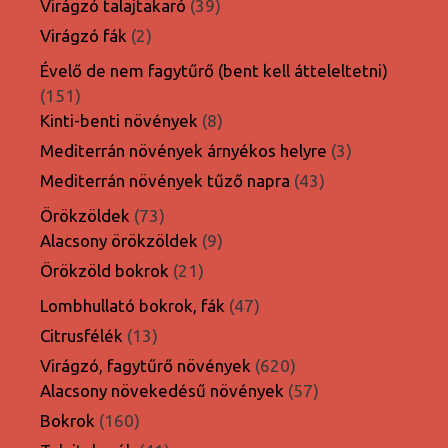
39
Virágzó talajtakaró
39
termék
2
Virágzó fák
2
termék
Évelő de nem fagytűrő (bent kell átteleltetni)
151
151
termék
8
Kinti-benti növények
8
termék
3
Mediterrán növények árnyékos helyre
3
termék
43
Mediterrán növények tűző napra
43
termék
73
Örökzöldek
73
termék
9
Alacsony örökzöldek
9
termék
21
Örökzöld bokrok
21
termék
47
Lombhullató bokrok, fák
47
termék
13
Citrusfélék
13
termék
620
Virágzó, fagytűrő növények
620
termék
57
Alacsony növekedésű növények
57
termék
160
Bokrok
160
termék