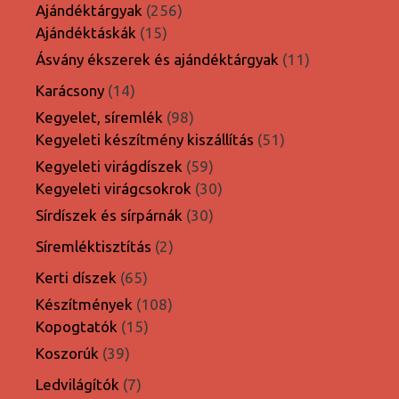
termék
256
Ajándéktárgyak
256
15
termék
Ajándéktáskák
15
termék
11
Ásvány ékszerek és ajándéktárgyak
11
termék
14
Karácsony
14
termék
98
Kegyelet, síremlék
98
termék
51
Kegyeleti készítmény kiszállítás
51
termék
59
Kegyeleti virágdíszek
59
termék
30
Kegyeleti virágcsokrok
30
termék
30
Sírdíszek és sírpárnák
30
termék
2
Síremléktisztítás
2
termék
65
Kerti díszek
65
termék
108
Készítmények
108
15
termék
Kopogtatók
15
termék
39
Koszorúk
39
termék
7
Ledvilágítók
7