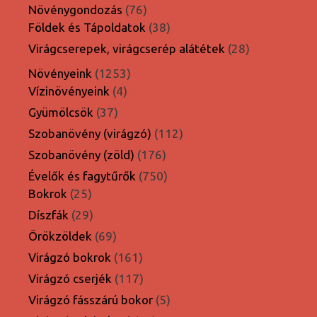
termék
76
Növénygondozás
76
termék
38
Földek és Tápoldatok
38
termék
28
Virágcserepek, virágcserép alátétek
28
termék
1253
Növényeink
1253
4
termék
Vízinövényeink
4
termék
37
Gyümölcsök
37
termék
112
Szobanövény (virágzó)
112
termék
176
Szobanövény (zöld)
176
termék
750
Évelők és fagytűrők
750
25
termék
Bokrok
25
termék
29
Díszfák
29
termék
69
Örökzöldek
69
termék
161
Virágzó bokrok
161
termék
117
Virágzó cserjék
117
termék
5
Virágzó fásszárú bokor
5
termék