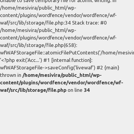
Unable to save temporary file for atomic writing. in
/home/mesivira/public_html/wp-
content/plugins/wordfence/vendor/wordfence/wf-
waf/src/lib/storage/file.php:34 Stack trace: #0
/home/mesivira/public_html/wp-
content/plugins/wordfence/vendor/wordfence/wf-
waf/src/lib/storage/file.php(658):
wfWAFStorageFile::atomicFilePutContents('/home/mesivira/
'<?php exit('Acc...') #1 [internal function]:
wfWAFStorageFile->saveConfig('livewaf') #2 {main}
thrown in
/home/mesivira/public_html/wp-
content/plugins/wordfence/vendor/wordfence/wf-
waf/src/lib/storage/file.php
on line
34