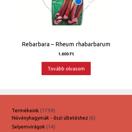
Rebarbara – Rheum rhabarbarum
1.600
Ft
Tovább olvasom
1759
Termékeink
1759
termék
6
Növényhagymák - őszi ültetéshez
6
termék
14
Selyemvirágok
14