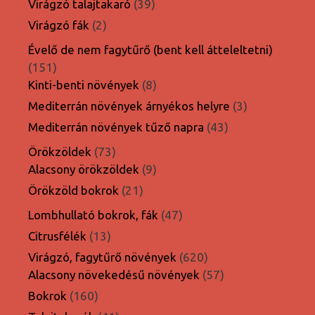
39
Virágzó talajtakaró
39
termék
2
Virágzó fák
2
termék
Évelő de nem fagytűrő (bent kell átteleltetni)
151
151
termék
8
Kinti-benti növények
8
termék
3
Mediterrán növények árnyékos helyre
3
termék
43
Mediterrán növények tűző napra
43
termék
73
Örökzöldek
73
termék
9
Alacsony örökzöldek
9
termék
21
Örökzöld bokrok
21
termék
47
Lombhullató bokrok, fák
47
termék
13
Citrusfélék
13
termék
620
Virágzó, fagytűrő növények
620
termék
57
Alacsony növekedésű növények
57
termék
160
Bokrok
160
termék