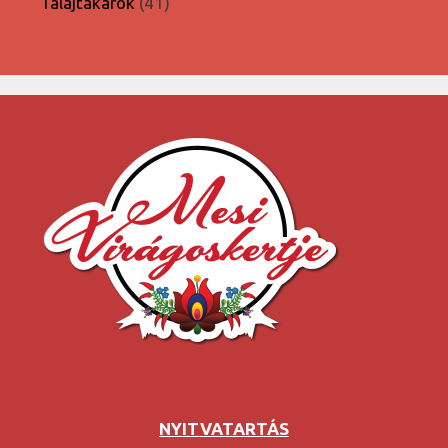
41
Talajtakarók
41
termék
NYITVATARTÁS