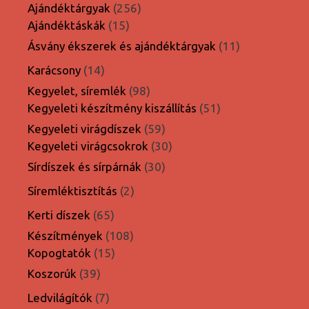
termék
256
Ajándéktárgyak
256
15
termék
Ajándéktáskák
15
termék
11
Ásvány ékszerek és ajándéktárgyak
11
termék
14
Karácsony
14
termék
98
Kegyelet, síremlék
98
termék
51
Kegyeleti készítmény kiszállítás
51
termék
59
Kegyeleti virágdíszek
59
termék
30
Kegyeleti virágcsokrok
30
termék
30
Sírdíszek és sírpárnák
30
termék
2
Síremléktisztítás
2
termék
65
Kerti díszek
65
termék
108
Készítmények
108
15
termék
Kopogtatók
15
termék
39
Koszorúk
39
termék
7
Ledvilágítók
7