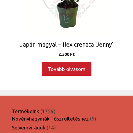
Japán magyal – Ilex crenata ‘Jenny’
2.500
Ft
Tovább olvasom
1759
Termékeink
1759
termék
6
Növényhagymák - őszi ültetéshez
6
termék
14
Selyemvirágok
14