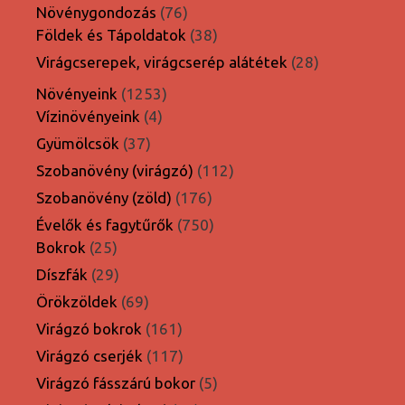
termék
76
Növénygondozás
76
termék
38
Földek és Tápoldatok
38
termék
28
Virágcserepek, virágcserép alátétek
28
termék
1253
Növényeink
1253
4
termék
Vízinövényeink
4
termék
37
Gyümölcsök
37
termék
112
Szobanövény (virágzó)
112
termék
176
Szobanövény (zöld)
176
termék
750
Évelők és fagytűrők
750
25
termék
Bokrok
25
termék
29
Díszfák
29
termék
69
Örökzöldek
69
termék
161
Virágzó bokrok
161
termék
117
Virágzó cserjék
117
termék
5
Virágzó fásszárú bokor
5
termék