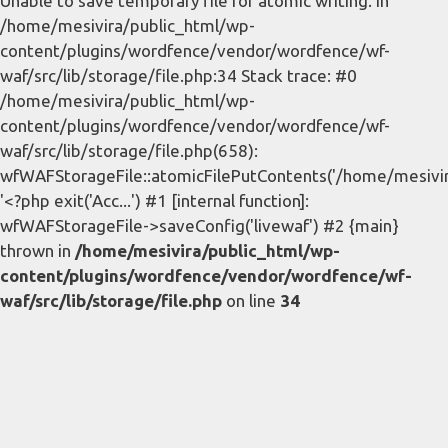
Unable to save temporary file for atomic writing. in
/home/mesivira/public_html/wp-
content/plugins/wordfence/vendor/wordfence/wf-
waf/src/lib/storage/file.php:34 Stack trace: #0
/home/mesivira/public_html/wp-
content/plugins/wordfence/vendor/wordfence/wf-
waf/src/lib/storage/file.php(658):
wfWAFStorageFile::atomicFilePutContents('/home/mesivira/
'<?php exit('Acc...') #1 [internal function]:
wfWAFStorageFile->saveConfig('livewaf') #2 {main}
thrown in
/home/mesivira/public_html/wp-
content/plugins/wordfence/vendor/wordfence/wf-
waf/src/lib/storage/file.php
on line
34