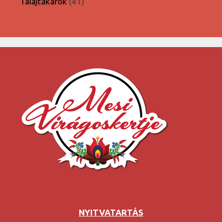
41
Talajtakarók
41
termék
NYITVATARTÁS