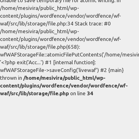
Unable to save temporary file for atomic writing. in
/home/mesivira/public_html/wp-
content/plugins/wordfence/vendor/wordfence/wf-
waf/src/lib/storage/file.php:34 Stack trace: #0
/home/mesivira/public_html/wp-
content/plugins/wordfence/vendor/wordfence/wf-
waf/src/lib/storage/file.php(658):
wfWAFStorageFile::atomicFilePutContents('/home/mesivira/
'<?php exit('Acc...') #1 [internal function]:
wfWAFStorageFile->saveConfig('livewaf') #2 {main}
thrown in
/home/mesivira/public_html/wp-
content/plugins/wordfence/vendor/wordfence/wf-
waf/src/lib/storage/file.php
on line
34