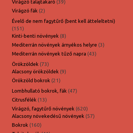
39
Virágzó talajtakaró
39
termék
2
Virágzó fák
2
termék
Évelő de nem fagytűrő (bent kell átteleltetni)
151
151
termék
8
Kinti-benti növények
8
termék
3
Mediterrán növények árnyékos helyre
3
termék
43
Mediterrán növények tűző napra
43
termék
73
Örökzöldek
73
termék
9
Alacsony örökzöldek
9
termék
21
Örökzöld bokrok
21
termék
47
Lombhullató bokrok, fák
47
termék
13
Citrusfélék
13
termék
620
Virágzó, fagytűrő növények
620
termék
57
Alacsony növekedésű növények
57
termék
160
Bokrok
160
termék