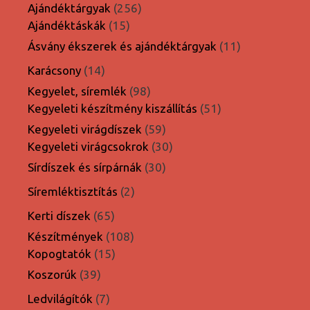
termék
256
Ajándéktárgyak
256
15
termék
Ajándéktáskák
15
termék
11
Ásvány ékszerek és ajándéktárgyak
11
termék
14
Karácsony
14
termék
98
Kegyelet, síremlék
98
termék
51
Kegyeleti készítmény kiszállítás
51
termék
59
Kegyeleti virágdíszek
59
termék
30
Kegyeleti virágcsokrok
30
termék
30
Sírdíszek és sírpárnák
30
termék
2
Síremléktisztítás
2
termék
65
Kerti díszek
65
termék
108
Készítmények
108
15
termék
Kopogtatók
15
termék
39
Koszorúk
39
termék
7
Ledvilágítók
7