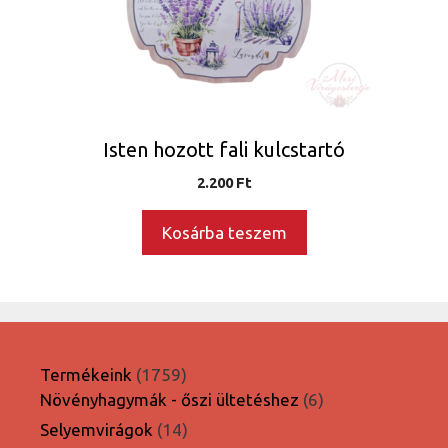
Isten hozott fali kulcstartó
2.200
Ft
Kosárba teszem
1759
Termékeink
1759
termék
6
Növényhagymák - őszi ültetéshez
6
termék
14
Selyemvirágok
14