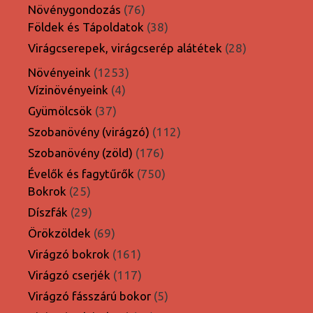
termék
76
Növénygondozás
76
termék
38
Földek és Tápoldatok
38
termék
28
Virágcserepek, virágcserép alátétek
28
termék
1253
Növényeink
1253
4
termék
Vízinövényeink
4
termék
37
Gyümölcsök
37
termék
112
Szobanövény (virágzó)
112
termék
176
Szobanövény (zöld)
176
termék
750
Évelők és fagytűrők
750
25
termék
Bokrok
25
termék
29
Díszfák
29
termék
69
Örökzöldek
69
termék
161
Virágzó bokrok
161
termék
117
Virágzó cserjék
117
termék
5
Virágzó fásszárú bokor
5
termék