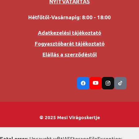
NYITVATARTÁS
Hétfőtől-Vasárnapig: 8:00 - 18:00
Adatkezelési tájékoztató
Fogyasztóbarát tájékoztató
Elállás a szerződéstől
© 2025 Mesi Virágoskertje
Fatal error
: Uncaught wfWAFStorageFileException: