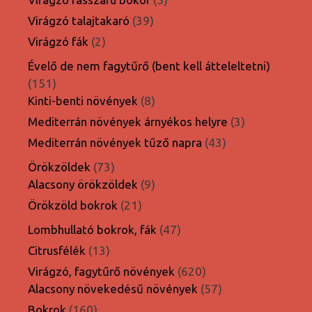
termék
39
Virágzó talajtakaró
39
termék
2
Virágzó fák
2
termék
Évelő de nem fagytűrő (bent kell átteleltetni)
151
151
termék
8
Kinti-benti növények
8
termék
3
Mediterrán növények árnyékos helyre
3
termék
43
Mediterrán növények tűző napra
43
termék
73
Örökzöldek
73
termék
9
Alacsony örökzöldek
9
termék
21
Örökzöld bokrok
21
termék
47
Lombhullató bokrok, fák
47
termék
13
Citrusfélék
13
termék
620
Virágzó, fagytűrő növények
620
termék
57
Alacsony növekedésű növények
57
termék
160
Bokrok
160