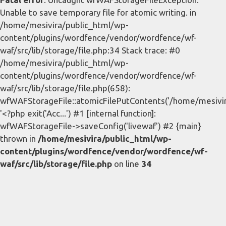
Unable to save temporary file for atomic writing. in
/home/mesivira/public_html/wp-
content/plugins/wordfence/vendor/wordfence/wf-
waf/src/lib/storage/file.php:34 Stack trace: #0
/home/mesivira/public_html/wp-
content/plugins/wordfence/vendor/wordfence/wf-
waf/src/lib/storage/file.php(658):
wfWAFStorageFile::atomicFilePutContents('/home/mesivira/
'<?php exit('Acc...') #1 [internal function]:
wfWAFStorageFile->saveConfig('livewaf') #2 {main}
thrown in
/home/mesivira/public_html/wp-
content/plugins/wordfence/vendor/wordfence/wf-
waf/src/lib/storage/file.php
on line
34