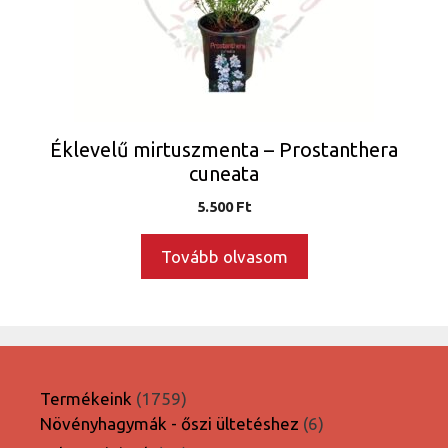
Éklevelű mirtuszmenta – Prostanthera
cuneata
5.500
Ft
Tovább olvasom
1759
Termékeink
1759
termék
6
Növényhagymák - őszi ültetéshez
6
termék