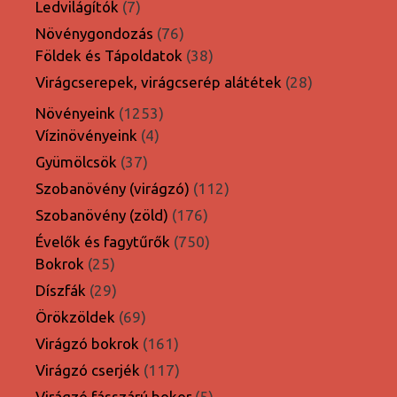
7
Ledvilágítók
7
termék
76
Növénygondozás
76
termék
38
Földek és Tápoldatok
38
termék
28
Virágcserepek, virágcserép alátétek
28
termék
1253
Növényeink
1253
4
termék
Vízinövényeink
4
termék
37
Gyümölcsök
37
termék
112
Szobanövény (virágzó)
112
termék
176
Szobanövény (zöld)
176
termék
750
Évelők és fagytűrők
750
25
termék
Bokrok
25
termék
29
Díszfák
29
termék
69
Örökzöldek
69
termék
161
Virágzó bokrok
161
termék
117
Virágzó cserjék
117
termék
5
Virágzó fásszárú bokor
5