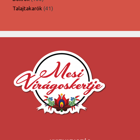
termék
41
Talajtakarók
41
termék