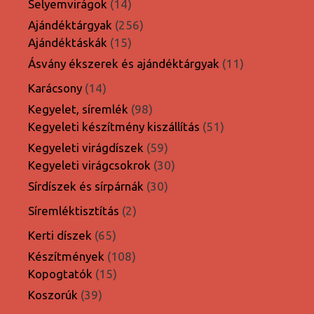
14
Selyemvirágok
14
termék
256
Ajándéktárgyak
256
15
termék
Ajándéktáskák
15
termék
11
Ásvány ékszerek és ajándéktárgyak
11
termék
14
Karácsony
14
termék
98
Kegyelet, síremlék
98
termék
51
Kegyeleti készítmény kiszállítás
51
termék
59
Kegyeleti virágdíszek
59
termék
30
Kegyeleti virágcsokrok
30
termék
30
Sírdíszek és sírpárnák
30
termék
2
Síremléktisztítás
2
termék
65
Kerti díszek
65
termék
108
Készítmények
108
15
termék
Kopogtatók
15
termék
39
Koszorúk
39
termék