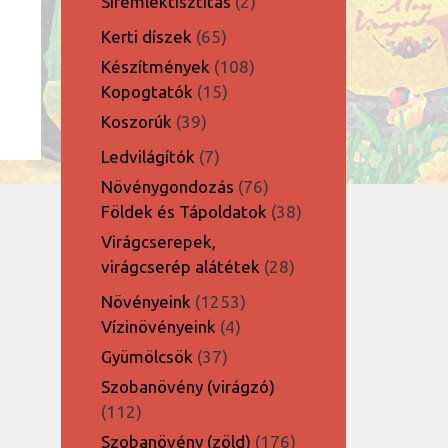
2
Síremléktisztítás
2
termék
65
Kerti díszek
65
termék
108
Készítmények
108
15
termék
Kopogtatók
15
termék
39
Koszorúk
39
termék
7
Ledvilágítók
7
termék
76
Növénygondozás
76
termék
38
Földek és Tápoldatok
38
termék
Virágcserepek,
28
virágcserép alátétek
28
termék
1253
Növényeink
1253
4
termék
Vízinövényeink
4
termék
37
Gyümölcsök
37
termék
Szobanövény (virágzó)
112
112
termék
176
Szobanövény (zöld)
176