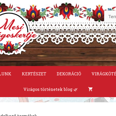
Keres
a
követ
LUNK
KERTÉSZET
DEKORÁCIÓ
VIRÁGKÖT
Virágos történetek blog 🌿
endelkező termékek