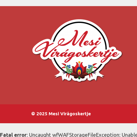
© 2025 Mesi Virágoskertje
Fatal error
: Uncaught wfWAFStorageFileException: Unable 