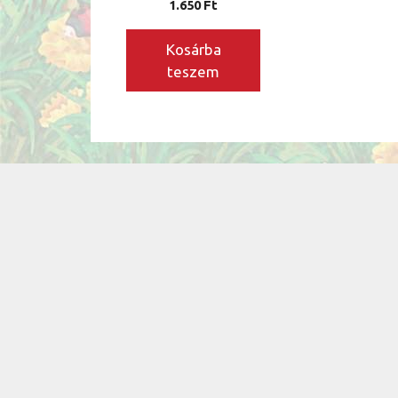
1.650
Ft
Kosárba
teszem