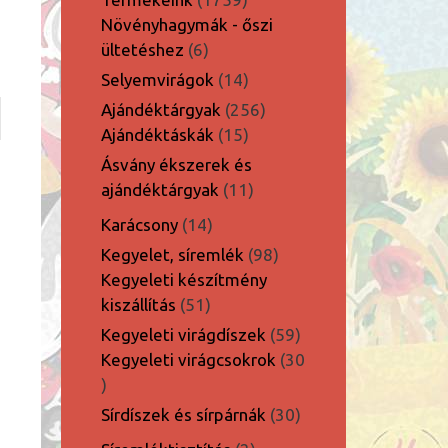
termék
Növényhagymák - őszi
6
ültetéshez
6
termék
14
Selyemvirágok
14
termék
256
Ajándéktárgyak
256
15
termék
Ajándéktáskák
15
termék
Ásvány ékszerek és
11
ajándéktárgyak
11
termék
14
Karácsony
14
termék
98
Kegyelet, síremlék
98
termék
Kegyeleti készítmény
51
kiszállítás
51
termék
59
Kegyeleti virágdíszek
59
termék
Kegyeleti virágcsokrok
30
30
termék
30
Sírdíszek és sírpárnák
30
termék