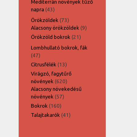
Mediterrán növények tűző
43
napra
43
termék
73
Örökzöldek
73
termék
9
Alacsony örökzöldek
9
termék
21
Örökzöld bokrok
21
termék
Lombhullató bokrok, fák
47
47
termék
13
Citrusfélék
13
termék
Virágzó, fagytűrő
620
növények
620
termék
Alacsony növekedésű
57
növények
57
termék
160
Bokrok
160
termék
41
Talajtakarók
41
termék