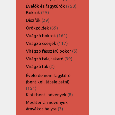
termék
750
Évelők és fagytűrők
750
25
termék
Bokrok
25
termék
29
Díszfák
29
termék
69
Örökzöldek
69
termék
161
Virágzó bokrok
161
termék
117
Virágzó cserjék
117
termék
5
Virágzó fásszárú bokor
5
termék
39
Virágzó talajtakaró
39
termék
2
Virágzó fák
2
termék
Évelő de nem fagytűrő
(bent kell átteleltetni)
151
151
termék
8
Kinti-benti növények
8
termék
Mediterrán növények
3
árnyékos helyre
3
termék