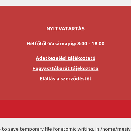
NYITVATARTÁS
Hétfőtől-Vasárnapig: 8:00 - 18:00
Adatkezelési tájékoztató
Fogyasztóbarát tájékoztató
Elállás a szerződéstől
to save temporary file for atomic writing. in /home/mesiv