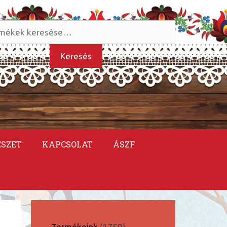
és
kezőre:
Keresés
ÉSZET
KAPCSOLAT
ÁSZF
1759
Termékeink
1759