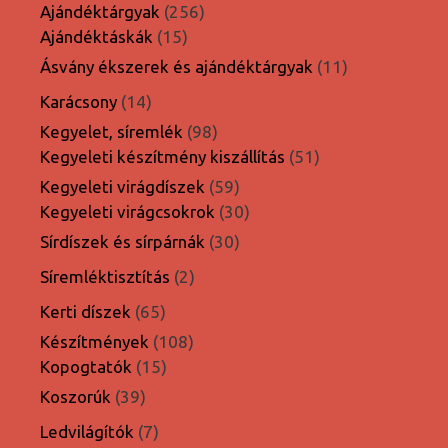
termék
256
Ajándéktárgyak
256
15
termék
Ajándéktáskák
15
termék
11
Ásvány ékszerek és ajándéktárgyak
11
termék
14
Karácsony
14
termék
98
Kegyelet, síremlék
98
termék
51
Kegyeleti készítmény kiszállítás
51
termék
59
Kegyeleti virágdíszek
59
termék
30
Kegyeleti virágcsokrok
30
termék
30
Sírdíszek és sírpárnák
30
termék
2
Síremléktisztítás
2
termék
65
Kerti díszek
65
termék
108
Készítmények
108
15
termék
Kopogtatók
15
termék
39
Koszorúk
39
termék
7
Ledvilágítók
7