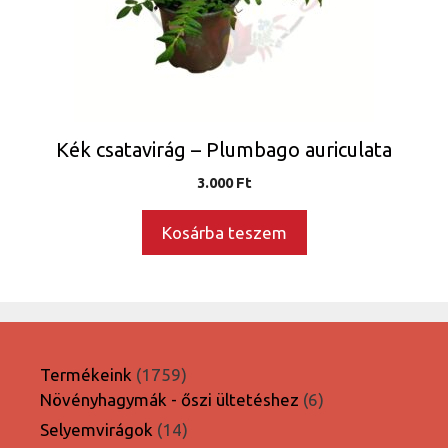
Kék csatavirág – Plumbago auriculata
3.000
Ft
Kosárba teszem
1759
Termékeink
1759
termék
6
Növényhagymák - őszi ültetéshez
6
termék
14
Selyemvirágok
14