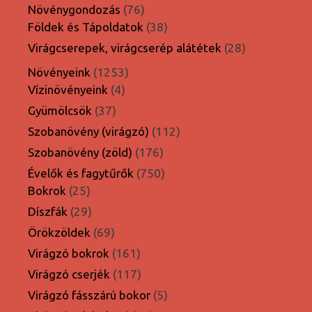
termék
76
Növénygondozás
76
termék
38
Földek és Tápoldatok
38
termék
28
Virágcserepek, virágcserép alátétek
28
termék
1253
Növényeink
1253
4
termék
Vízinövényeink
4
termék
37
Gyümölcsök
37
termék
112
Szobanövény (virágzó)
112
termék
176
Szobanövény (zöld)
176
termék
750
Évelők és fagytűrők
750
25
termék
Bokrok
25
termék
29
Díszfák
29
termék
69
Örökzöldek
69
termék
161
Virágzó bokrok
161
termék
117
Virágzó cserjék
117
termék
5
Virágzó fásszárú bokor
5
termék