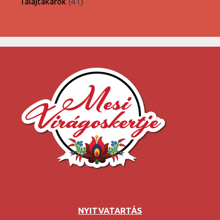
41
Talajtakarók
41
termék
NYITVATARTÁS