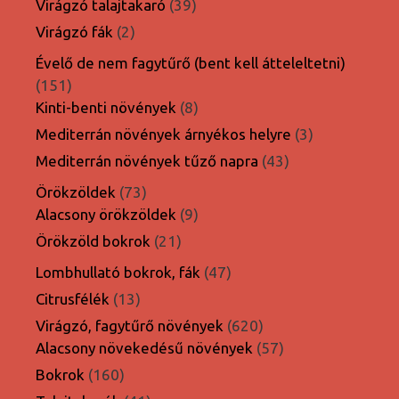
39
Virágzó talajtakaró
39
termék
2
Virágzó fák
2
termék
Évelő de nem fagytűrő (bent kell átteleltetni)
151
151
termék
8
Kinti-benti növények
8
termék
3
Mediterrán növények árnyékos helyre
3
termék
43
Mediterrán növények tűző napra
43
termék
73
Örökzöldek
73
termék
9
Alacsony örökzöldek
9
termék
21
Örökzöld bokrok
21
termék
47
Lombhullató bokrok, fák
47
termék
13
Citrusfélék
13
termék
620
Virágzó, fagytűrő növények
620
termék
57
Alacsony növekedésű növények
57
termék
160
Bokrok
160
termék