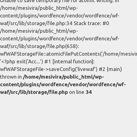
Unable to save temporary file for atomic writing. in
/home/mesivira/public_html/wp-
content/plugins/wordfence/vendor/wordfence/wf-
waf/src/lib/storage/file.php:34 Stack trace: #0
/home/mesivira/public_html/wp-
content/plugins/wordfence/vendor/wordfence/wf-
waf/src/lib/storage/file.php(658):
wfWAFStorageFile::atomicFilePutContents('/home/mesivira/
'<?php exit('Acc...') #1 [internal function]:
wfWAFStorageFile->saveConfig('livewaf') #2 {main}
thrown in
/home/mesivira/public_html/wp-
content/plugins/wordfence/vendor/wordfence/wf-
waf/src/lib/storage/file.php
on line
34