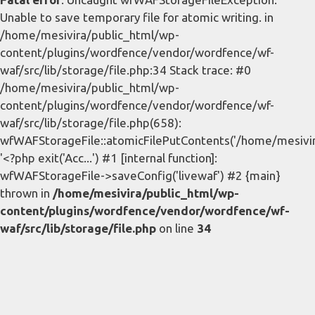
Unable to save temporary file for atomic writing. in
/home/mesivira/public_html/wp-
content/plugins/wordfence/vendor/wordfence/wf-
waf/src/lib/storage/file.php:34 Stack trace: #0
/home/mesivira/public_html/wp-
content/plugins/wordfence/vendor/wordfence/wf-
waf/src/lib/storage/file.php(658):
wfWAFStorageFile::atomicFilePutContents('/home/mesivira/
'<?php exit('Acc...') #1 [internal function]:
wfWAFStorageFile->saveConfig('livewaf') #2 {main}
thrown in
/home/mesivira/public_html/wp-
content/plugins/wordfence/vendor/wordfence/wf-
waf/src/lib/storage/file.php
on line
34