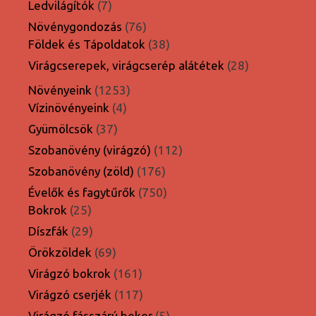
7
Ledvilágítók
7
termék
76
Növénygondozás
76
termék
38
Földek és Tápoldatok
38
termék
28
Virágcserepek, virágcserép alátétek
28
termék
1253
Növényeink
1253
4
termék
Vízinövényeink
4
termék
37
Gyümölcsök
37
termék
112
Szobanövény (virágzó)
112
termék
176
Szobanövény (zöld)
176
termék
750
Évelők és fagytűrők
750
25
termék
Bokrok
25
termék
29
Díszfák
29
termék
69
Örökzöldek
69
termék
161
Virágzó bokrok
161
termék
117
Virágzó cserjék
117
termék
5
Virágzó fásszárú bokor
5