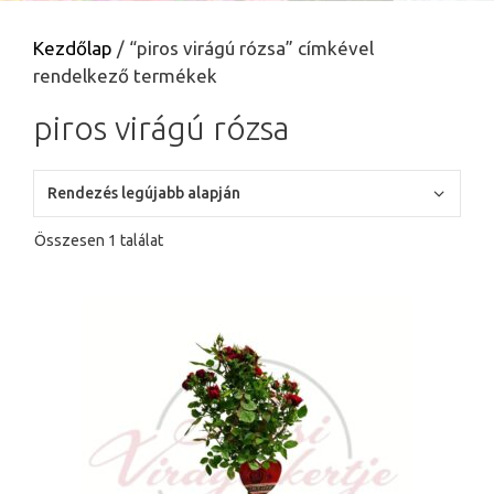
Kezdőlap
/ “piros virágú rózsa” címkével
rendelkező termékek
piros virágú rózsa
Összesen 1 találat
Ennek
a
terméknek
több
variációja
van.
A