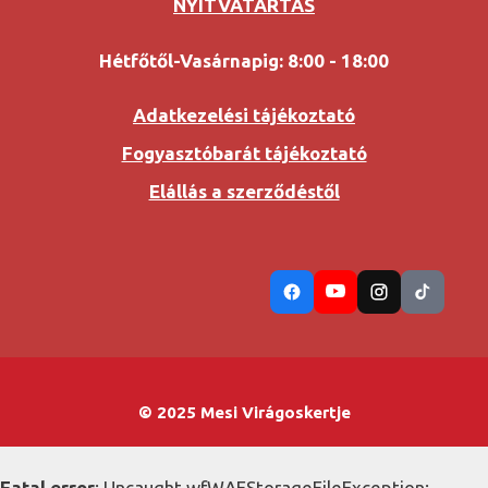
NYITVATARTÁS
Hétfőtől-Vasárnapig: 8:00 - 18:00
Adatkezelési tájékoztató
Fogyasztóbarát tájékoztató
Elállás a szerződéstől
© 2025 Mesi Virágoskertje
Fatal error
: Uncaught wfWAFStorageFileException: