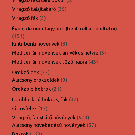
termék
39
Virágzó talajtakaró
39
termék
2
Virágzó fák
2
termék
Évelő de nem fagytűrő (bent kell átteleltetni)
151
151
termék
8
Kinti-benti növények
8
termék
3
Mediterrán növények árnyékos helyre
3
termék
43
Mediterrán növények tűző napra
43
termék
73
Örökzöldek
73
termék
9
Alacsony örökzöldek
9
termék
21
Örökzöld bokrok
21
termék
47
Lombhullató bokrok, fák
47
termék
13
Citrusfélék
13
termék
620
Virágzó, fagytűrő növények
620
termék
57
Alacsony növekedésű növények
57
termék
160
Bokrok
160