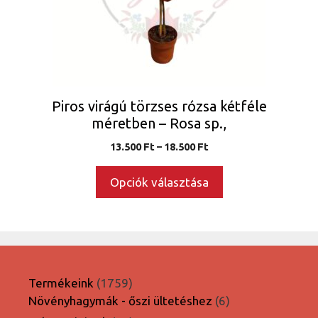
változatok
a
termékoldalon
választhatók
ki
Piros virágú törzses rózsa kétféle
méretben – Rosa sp.,
Ártartomány:
13.500
Ft
–
18.500
Ft
13.500 Ft
-
Opciók választása
18.500 Ft
1759
Termékeink
1759
termék
6
Növényhagymák - őszi ültetéshez
6
termék