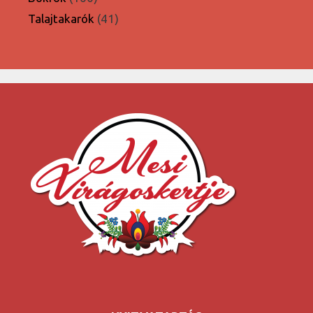
termék
41
Talajtakarók
41
termék