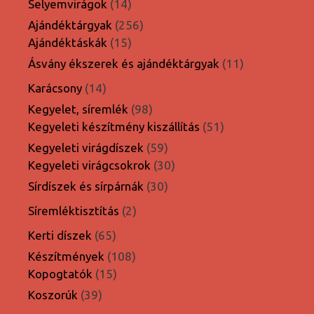
14
Selyemvirágok
14
termék
256
Ajándéktárgyak
256
15
termék
Ajándéktáskák
15
termék
11
Ásvány ékszerek és ajándéktárgyak
11
termék
14
Karácsony
14
termék
98
Kegyelet, síremlék
98
termék
51
Kegyeleti készítmény kiszállítás
51
termék
59
Kegyeleti virágdíszek
59
termék
30
Kegyeleti virágcsokrok
30
termék
30
Sírdíszek és sírpárnák
30
termék
2
Síremléktisztítás
2
termék
65
Kerti díszek
65
termék
108
Készítmények
108
15
termék
Kopogtatók
15
termék
39
Koszorúk
39
termék