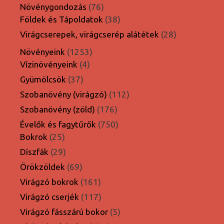
termék
76
Növénygondozás
76
termék
38
Földek és Tápoldatok
38
termék
28
Virágcserepek, virágcserép alátétek
28
termék
1253
Növényeink
1253
4
termék
Vízinövényeink
4
termék
37
Gyümölcsök
37
termék
112
Szobanövény (virágzó)
112
termék
176
Szobanövény (zöld)
176
termék
750
Évelők és fagytűrők
750
25
termék
Bokrok
25
termék
29
Díszfák
29
termék
69
Örökzöldek
69
termék
161
Virágzó bokrok
161
termék
117
Virágzó cserjék
117
termék
5
Virágzó fásszárú bokor
5
termék