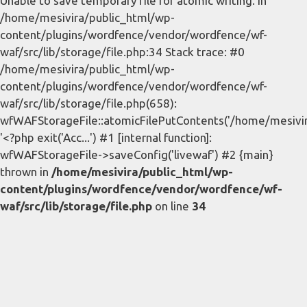
Unable to save temporary file for atomic writing. in
/home/mesivira/public_html/wp-
content/plugins/wordfence/vendor/wordfence/wf-
waf/src/lib/storage/file.php:34 Stack trace: #0
/home/mesivira/public_html/wp-
content/plugins/wordfence/vendor/wordfence/wf-
waf/src/lib/storage/file.php(658):
wfWAFStorageFile::atomicFilePutContents('/home/mesivira/
'<?php exit('Acc...') #1 [internal function]:
wfWAFStorageFile->saveConfig('livewaf') #2 {main}
thrown in
/home/mesivira/public_html/wp-
content/plugins/wordfence/vendor/wordfence/wf-
waf/src/lib/storage/file.php
on line
34