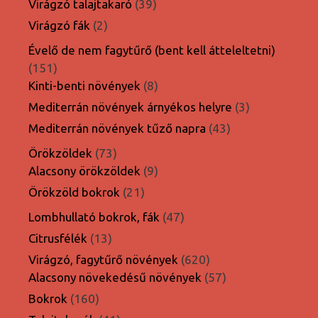
39
Virágzó talajtakaró
39
termék
2
Virágzó fák
2
termék
Évelő de nem fagytűrő (bent kell átteleltetni)
151
151
termék
8
Kinti-benti növények
8
termék
3
Mediterrán növények árnyékos helyre
3
termék
43
Mediterrán növények tűző napra
43
termék
73
Örökzöldek
73
termék
9
Alacsony örökzöldek
9
termék
21
Örökzöld bokrok
21
termék
47
Lombhullató bokrok, fák
47
termék
13
Citrusfélék
13
termék
620
Virágzó, fagytűrő növények
620
termék
57
Alacsony növekedésű növények
57
termék
160
Bokrok
160
termék