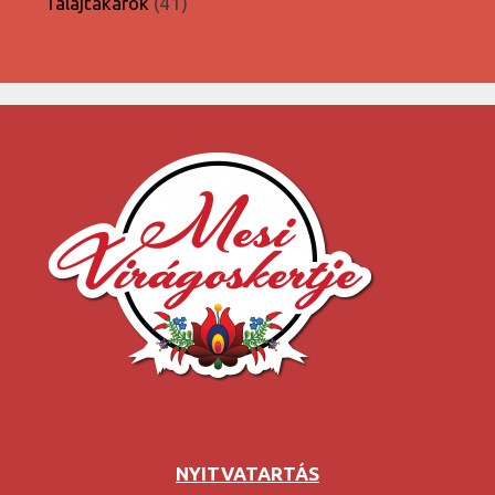
41
Talajtakarók
41
termék
NYITVATARTÁS