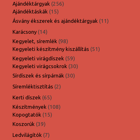
termék
256
Ajándéktárgyak
256
15
termék
Ajándéktáskák
15
termék
11
Ásvány ékszerek és ajándéktárgyak
11
termék
14
Karácsony
14
termék
98
Kegyelet, síremlék
98
termék
51
Kegyeleti készítmény kiszállítás
51
termék
59
Kegyeleti virágdíszek
59
termék
30
Kegyeleti virágcsokrok
30
termék
30
Sírdíszek és sírpárnák
30
termék
2
Síremléktisztítás
2
termék
65
Kerti díszek
65
termék
108
Készítmények
108
15
termék
Kopogtatók
15
termék
39
Koszorúk
39
termék
7
Ledvilágítók
7