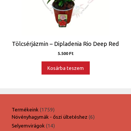
Tölcsérjázmin – Dipladenia Rio Deep Red
5.500
Ft
Kosárba teszem
1759
Termékeink
1759
termék
6
Növényhagymák - őszi ültetéshez
6
termék
14
Selyemvirágok
14