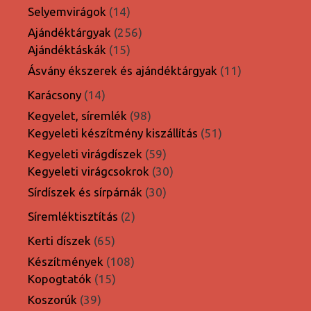
termék
14
Selyemvirágok
14
termék
256
Ajándéktárgyak
256
15
termék
Ajándéktáskák
15
termék
11
Ásvány ékszerek és ajándéktárgyak
11
termék
14
Karácsony
14
termék
98
Kegyelet, síremlék
98
termék
51
Kegyeleti készítmény kiszállítás
51
termék
59
Kegyeleti virágdíszek
59
termék
30
Kegyeleti virágcsokrok
30
termék
30
Sírdíszek és sírpárnák
30
termék
2
Síremléktisztítás
2
termék
65
Kerti díszek
65
termék
108
Készítmények
108
15
termék
Kopogtatók
15
termék
39
Koszorúk
39