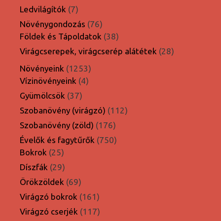
termék
7
Ledvilágítók
7
termék
76
Növénygondozás
76
termék
38
Földek és Tápoldatok
38
termék
28
Virágcserepek, virágcserép alátétek
28
termék
1253
Növényeink
1253
4
termék
Vízinövényeink
4
termék
37
Gyümölcsök
37
termék
112
Szobanövény (virágzó)
112
termék
176
Szobanövény (zöld)
176
termék
750
Évelők és fagytűrők
750
25
termék
Bokrok
25
termék
29
Díszfák
29
termék
69
Örökzöldek
69
termék
161
Virágzó bokrok
161
termék
117
Virágzó cserjék
117