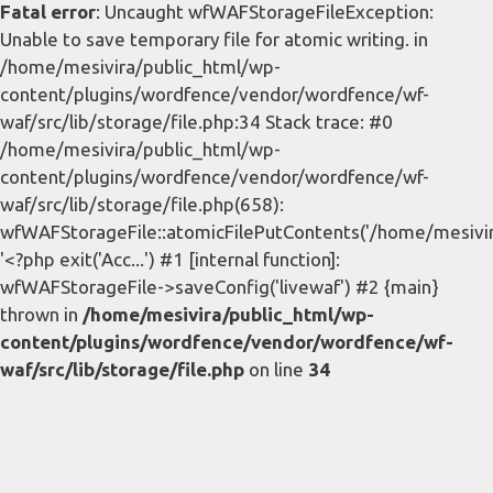
Fatal error
: Uncaught wfWAFStorageFileException:
Unable to save temporary file for atomic writing. in
/home/mesivira/public_html/wp-
content/plugins/wordfence/vendor/wordfence/wf-
waf/src/lib/storage/file.php:34 Stack trace: #0
/home/mesivira/public_html/wp-
content/plugins/wordfence/vendor/wordfence/wf-
waf/src/lib/storage/file.php(658):
wfWAFStorageFile::atomicFilePutContents('/home/mesivira/
'<?php exit('Acc...') #1 [internal function]:
wfWAFStorageFile->saveConfig('livewaf') #2 {main}
thrown in
/home/mesivira/public_html/wp-
content/plugins/wordfence/vendor/wordfence/wf-
waf/src/lib/storage/file.php
on line
34