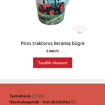
Piros traktoros kerámia bögre
2.000
Ft
Tovább olvasom
1759
Termékeink
1759
termék
6
Növényhagymák - őszi ültetéshez
6