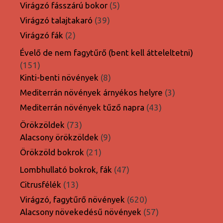
termék
5
Virágzó fásszárú bokor
5
termék
39
Virágzó talajtakaró
39
termék
2
Virágzó fák
2
termék
Évelő de nem fagytűrő (bent kell átteleltetni)
151
151
termék
8
Kinti-benti növények
8
termék
3
Mediterrán növények árnyékos helyre
3
termék
43
Mediterrán növények tűző napra
43
termék
73
Örökzöldek
73
termék
9
Alacsony örökzöldek
9
termék
21
Örökzöld bokrok
21
termék
47
Lombhullató bokrok, fák
47
termék
13
Citrusfélék
13
termék
620
Virágzó, fagytűrő növények
620
termék
57
Alacsony növekedésű növények
57