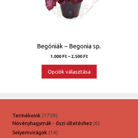
változatok
a
termékoldalon
választhatók
ki
Begóniák – Begonia sp.
Ártartomány:
1.000
Ft
–
2.500
Ft
1.000 Ft
-
Opciók választása
2.500 Ft
1759
Termékeink
1759
termék
6
Növényhagymák - őszi ültetéshez
6
termék
14
Selyemvirágok
14