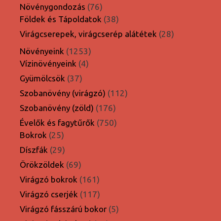
termék
76
Növénygondozás
76
termék
38
Földek és Tápoldatok
38
termék
28
Virágcserepek, virágcserép alátétek
28
termék
1253
Növényeink
1253
4
termék
Vízinövényeink
4
termék
37
Gyümölcsök
37
termék
112
Szobanövény (virágzó)
112
termék
176
Szobanövény (zöld)
176
termék
750
Évelők és fagytűrők
750
25
termék
Bokrok
25
termék
29
Díszfák
29
termék
69
Örökzöldek
69
termék
161
Virágzó bokrok
161
termék
117
Virágzó cserjék
117
termék
5
Virágzó fásszárú bokor
5
termék