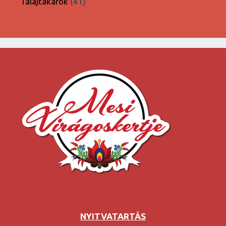
41
Talajtakarók
41
termék
NYITVATARTÁS