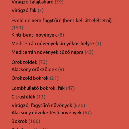
39
Virágzó talajtakaró
39
termék
2
Virágzó fák
2
termék
Évelő de nem fagytűrő (bent kell átteleltetni)
151
151
termék
8
Kinti-benti növények
8
termék
3
Mediterrán növények árnyékos helyre
3
termék
43
Mediterrán növények tűző napra
43
termék
73
Örökzöldek
73
termék
9
Alacsony örökzöldek
9
termék
21
Örökzöld bokrok
21
termék
47
Lombhullató bokrok, fák
47
termék
13
Citrusfélék
13
termék
620
Virágzó, fagytűrő növények
620
termék
57
Alacsony növekedésű növények
57
termék
160
Bokrok
160
termék