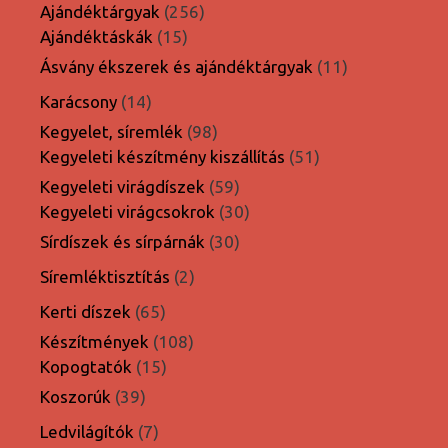
termék
256
Ajándéktárgyak
256
15
termék
Ajándéktáskák
15
termék
11
Ásvány ékszerek és ajándéktárgyak
11
termék
14
Karácsony
14
termék
98
Kegyelet, síremlék
98
termék
51
Kegyeleti készítmény kiszállítás
51
termék
59
Kegyeleti virágdíszek
59
termék
30
Kegyeleti virágcsokrok
30
termék
30
Sírdíszek és sírpárnák
30
termék
2
Síremléktisztítás
2
termék
65
Kerti díszek
65
termék
108
Készítmények
108
15
termék
Kopogtatók
15
termék
39
Koszorúk
39
termék
7
Ledvilágítók
7