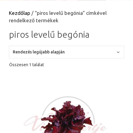
Kezdőlap
/ “piros levelű begónia” címkével
rendelkező termékek
piros levelű begónia
Összesen 1 találat
Ennek
a
terméknek
több
variációja
van.
A