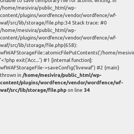
Unable to save temporary file for atomic writing. in
/home/mesivira/public_html/wp-
content/plugins/wordfence/vendor/wordfence/wf-
waf/src/lib/storage/file.php:34 Stack trace: #0
/home/mesivira/public_html/wp-
content/plugins/wordfence/vendor/wordfence/wf-
waf/src/lib/storage/file.php(658):
wfWAFStorageFile::atomicFilePutContents('/home/mesivira/
'<?php exit('Acc...') #1 [internal function]:
wfWAFStorageFile->saveConfig('livewaf') #2 {main}
thrown in
/home/mesivira/public_html/wp-
content/plugins/wordfence/vendor/wordfence/wf-
waf/src/lib/storage/file.php
on line
34