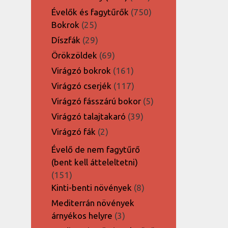
termék
750
Évelők és fagytűrők
750
25
termék
Bokrok
25
termék
29
Díszfák
29
termék
69
Örökzöldek
69
termék
161
Virágzó bokrok
161
termék
117
Virágzó cserjék
117
termék
5
Virágzó fásszárú bokor
5
termék
39
Virágzó talajtakaró
39
termék
2
Virágzó fák
2
termék
Évelő de nem fagytűrő
(bent kell átteleltetni)
151
151
termék
8
Kinti-benti növények
8
termék
Mediterrán növények
3
árnyékos helyre
3
termék