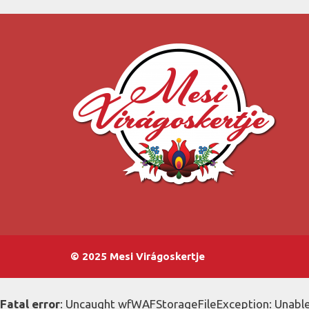
© 2025 Mesi Virágoskertje
Fatal error
: Uncaught wfWAFStorageFileException: Unable 