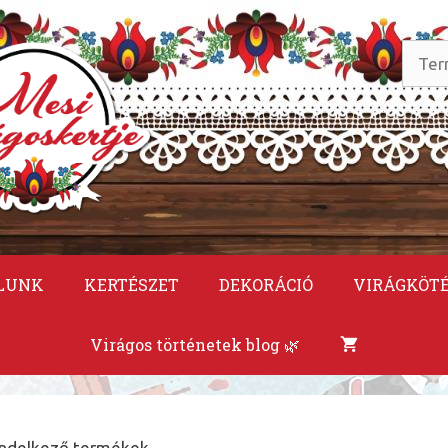
Keres
a
követ
LUNK
KERTÉSZET
DEKORÁCIÓ
VIRÁGKÖT
Virágos történetek blog 🌿
rendelkező termékek