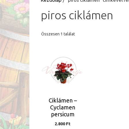
piros ciklámen
Összesen 1 találat
Ciklámen –
Cyclamen
persicum
2.800
Ft