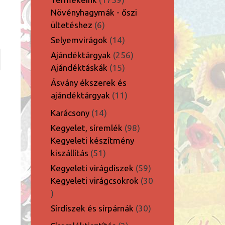
termék
Növényhagymák - őszi
6
ültetéshez
6
termék
14
Selyemvirágok
14
termék
256
Ajándéktárgyak
256
15
termék
Ajándéktáskák
15
termék
Ásvány ékszerek és
11
ajándéktárgyak
11
termék
14
Karácsony
14
termék
98
Kegyelet, síremlék
98
termék
Kegyeleti készítmény
51
kiszállítás
51
termék
59
Kegyeleti virágdíszek
59
termék
Kegyeleti virágcsokrok
30
30
termék
30
Sírdíszek és sírpárnák
30
termék