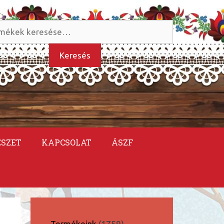
és
kezőre:
Keresés
ÉSZET
KAPCSOLAT
ÁSZF
1759
Termékeink
1759