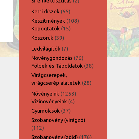
2
Síremléktisztítás
2
termék
65
Kerti díszek
65
termék
108
Készítmények
108
15
termék
Kopogtatók
15
termék
39
Koszorúk
39
termék
7
Ledvilágítók
7
termék
76
Növénygondozás
76
termék
38
Földek és Tápoldatok
38
termék
Virágcserepek,
28
virágcserép alátétek
28
termék
1253
Növényeink
1253
4
termék
Vízinövényeink
4
termék
37
Gyümölcsök
37
termék
Szobanövény (virágzó)
112
112
termék
176
Szobanövény (zöld)
176