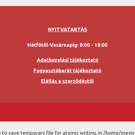
NYITVATARTÁS
Hétfőtől-Vasárnapig: 8:00 - 18:00
Adatkezelési tájékoztató
Fogyasztóbarát tájékoztató
Elállás a szerződéstől
to save temporary file for atomic writing. in /home/mesiv