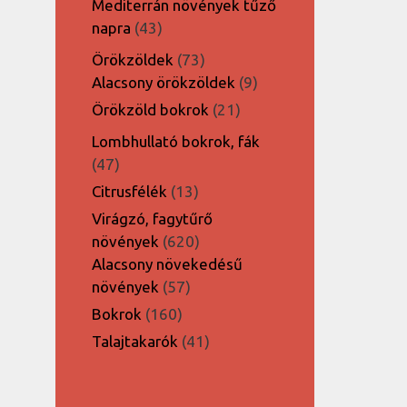
Mediterrán növények tűző
43
napra
43
termék
73
Örökzöldek
73
termék
9
Alacsony örökzöldek
9
termék
21
Örökzöld bokrok
21
termék
Lombhullató bokrok, fák
47
47
termék
13
Citrusfélék
13
termék
Virágzó, fagytűrő
620
növények
620
termék
Alacsony növekedésű
57
növények
57
termék
160
Bokrok
160
termék
41
Talajtakarók
41
termék