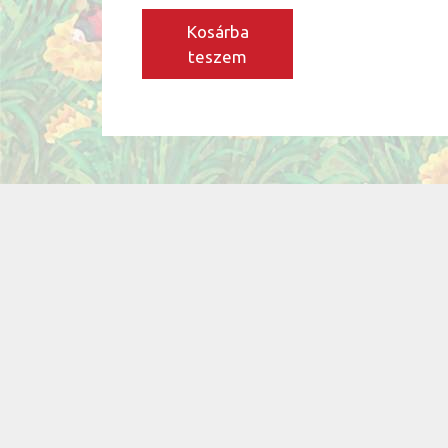
Kosárba
teszem