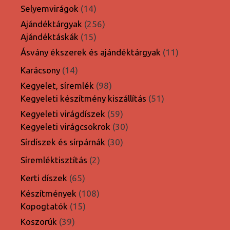
termék
14
Selyemvirágok
14
termék
256
Ajándéktárgyak
256
15
termék
Ajándéktáskák
15
termék
11
Ásvány ékszerek és ajándéktárgyak
11
termék
14
Karácsony
14
termék
98
Kegyelet, síremlék
98
termék
51
Kegyeleti készítmény kiszállítás
51
termék
59
Kegyeleti virágdíszek
59
termék
30
Kegyeleti virágcsokrok
30
termék
30
Sírdíszek és sírpárnák
30
termék
2
Síremléktisztítás
2
termék
65
Kerti díszek
65
termék
108
Készítmények
108
15
termék
Kopogtatók
15
termék
39
Koszorúk
39