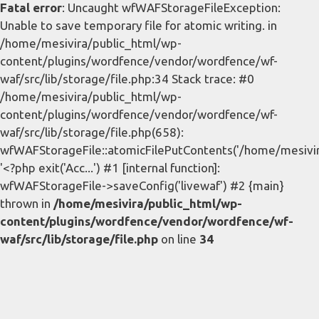
Fatal error
: Uncaught wfWAFStorageFileException:
Unable to save temporary file for atomic writing. in
/home/mesivira/public_html/wp-
content/plugins/wordfence/vendor/wordfence/wf-
waf/src/lib/storage/file.php:34 Stack trace: #0
/home/mesivira/public_html/wp-
content/plugins/wordfence/vendor/wordfence/wf-
waf/src/lib/storage/file.php(658):
wfWAFStorageFile::atomicFilePutContents('/home/mesivira/
'<?php exit('Acc...') #1 [internal function]:
wfWAFStorageFile->saveConfig('livewaf') #2 {main}
thrown in
/home/mesivira/public_html/wp-
content/plugins/wordfence/vendor/wordfence/wf-
waf/src/lib/storage/file.php
on line
34