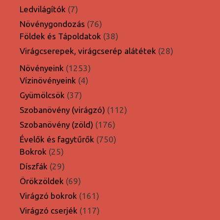
termék
7
Ledvilágítók
7
termék
76
Növénygondozás
76
termék
38
Földek és Tápoldatok
38
termék
28
Virágcserepek, virágcserép alátétek
28
termék
1253
Növényeink
1253
4
termék
Vízinövényeink
4
termék
37
Gyümölcsök
37
termék
112
Szobanövény (virágzó)
112
termék
176
Szobanövény (zöld)
176
termék
750
Évelők és fagytűrők
750
25
termék
Bokrok
25
termék
29
Díszfák
29
termék
69
Örökzöldek
69
termék
161
Virágzó bokrok
161
termék
117
Virágzó cserjék
117