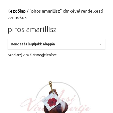
Kezdőlap
/ “piros amarillisz” címkével rendelkező
termékek
piros amarillisz
Sorted
Mind a(z) 2 találat megjelenítve
by
latest
Ennek
a
terméknek
több
variációja
van.
A