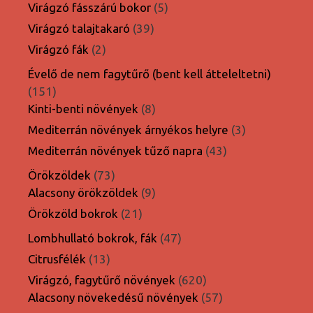
termék
5
Virágzó fásszárú bokor
5
termék
39
Virágzó talajtakaró
39
termék
2
Virágzó fák
2
termék
Évelő de nem fagytűrő (bent kell átteleltetni)
151
151
termék
8
Kinti-benti növények
8
termék
3
Mediterrán növények árnyékos helyre
3
termék
43
Mediterrán növények tűző napra
43
termék
73
Örökzöldek
73
termék
9
Alacsony örökzöldek
9
termék
21
Örökzöld bokrok
21
termék
47
Lombhullató bokrok, fák
47
termék
13
Citrusfélék
13
termék
620
Virágzó, fagytűrő növények
620
termék
57
Alacsony növekedésű növények
57