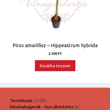
Piros amarillisz – Hippeastrum hybrida
2.500
Ft
Kosárba teszem
1759
Termékeink
1759
termék
6
Növényhagymák - őszi ültetéshez
6