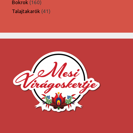
termék
160
Bokrok
160
termék
41
Talajtakarók
41
termék