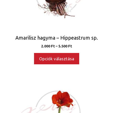
változatok
a
termékoldalon
választhatók
ki
Amarilisz hagyma – Hippeastrum sp.
Ártartomány:
2.000
Ft
–
5.500
Ft
2.000 Ft
-
Opciók választása
5.500 Ft