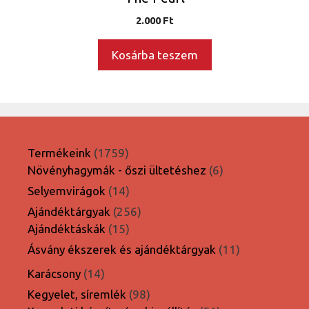
2.000
Ft
Kosárba teszem
1759
Termékeink
1759
termék
6
Növényhagymák - őszi ültetéshez
6
termék
14
Selyemvirágok
14
termék
256
Ajándéktárgyak
256
15
termék
Ajándéktáskák
15
termék
11
Ásvány ékszerek és ajándéktárgyak
11
termék
14
Karácsony
14
termék
98
Kegyelet, síremlék
98