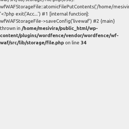
wfWAFStorageFile::atomicFilePutContents('/home/mesivira/
'<?php exit('Acc...') #1 [internal function]:
wfWAFStorageFile->saveConfig('livewaf') #2 {main}
thrown in
/home/mesivira/public_html/wp-
content/plugins/wordfence/vendor/wordfence/wf-
waf/src/lib/storage/file.php
on line
34