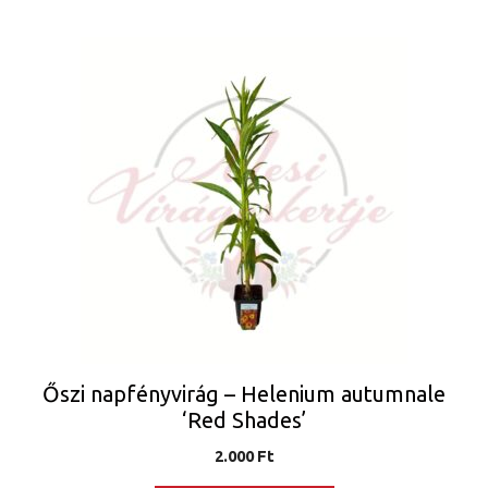
Őszi napfényvirág – Helenium autumnale
‘Red Shades’
2.000
Ft