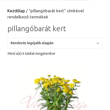
Kezdőlap
/ “pillangóbarát kert” címkével
rendelkező termékek
pillangóbarát kert
Sorted
Mind a(z) 6 találat megjelenítve
by
latest
Ennek
a
terméknek
több
variációja
van.
A