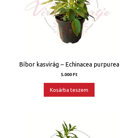
Bíbor kasvirág – Echinacea purpurea
5.000
Ft
Kosárba teszem
Ennek
a
terméknek