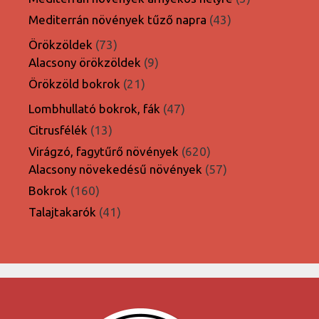
termék
43
Mediterrán növények tűző napra
43
termék
73
Örökzöldek
73
termék
9
Alacsony örökzöldek
9
termék
21
Örökzöld bokrok
21
termék
47
Lombhullató bokrok, fák
47
termék
13
Citrusfélék
13
termék
620
Virágzó, fagytűrő növények
620
termék
57
Alacsony növekedésű növények
57
termék
160
Bokrok
160
termék
41
Talajtakarók
41
termék