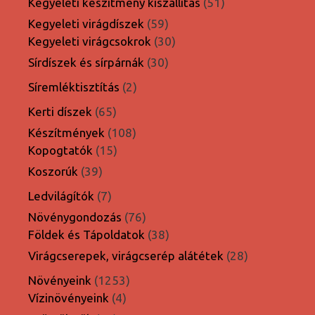
termék
51
Kegyeleti készítmény kiszállítás
51
termék
59
Kegyeleti virágdíszek
59
termék
30
Kegyeleti virágcsokrok
30
termék
30
Sírdíszek és sírpárnák
30
termék
2
Síremléktisztítás
2
termék
65
Kerti díszek
65
termék
108
Készítmények
108
15
termék
Kopogtatók
15
termék
39
Koszorúk
39
termék
7
Ledvilágítók
7
termék
76
Növénygondozás
76
termék
38
Földek és Tápoldatok
38
termék
28
Virágcserepek, virágcserép alátétek
28
termék
1253
Növényeink
1253
4
termék
Vízinövényeink
4
termék