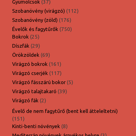
37
Gyümölcsök
37
termék
112
Szobanövény (virágzó)
112
termék
176
Szobanövény (zöld)
176
termék
750
Évelők és fagytűrők
750
25
termék
Bokrok
25
termék
29
Díszfák
29
termék
69
Örökzöldek
69
termék
161
Virágzó bokrok
161
termék
117
Virágzó cserjék
117
termék
5
Virágzó fásszárú bokor
5
termék
39
Virágzó talajtakaró
39
termék
2
Virágzó fák
2
termék
Évelő de nem fagytűrő (bent kell átteleltetni)
151
151
termék
8
Kinti-benti növények
8
termék
3
Mediterrán növények árnyékos helyre
3