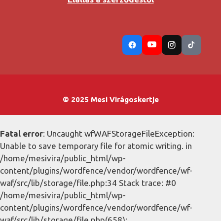
© 2025 Mesi Virágoskertje
Fatal error
: Uncaught wfWAFStorageFileException:
Unable to save temporary file for atomic writing. in
/home/mesivira/public_html/wp-
content/plugins/wordfence/vendor/wordfence/wf-
waf/src/lib/storage/file.php:34 Stack trace: #0
/home/mesivira/public_html/wp-
content/plugins/wordfence/vendor/wordfence/wf-
waf/src/lib/storage/file.php(658):