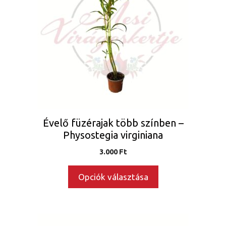
több
variációja
van.
A
változatok
a
termékoldalon
választhatók
ki
Évelő füzérajak több színben –
Physostegia virginiana
3.000
Ft
Opciók választása