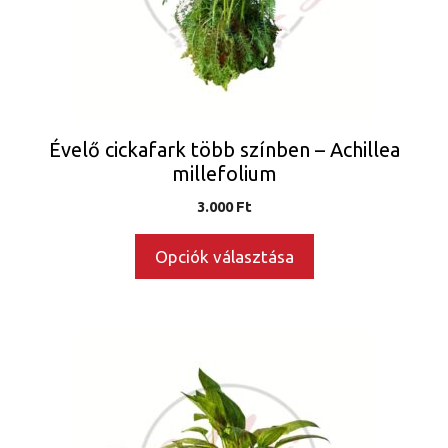
változatok
a
termékoldalon
választhatók
ki
Évelő cickafark több színben – Achillea
millefolium
3.000
Ft
Opciók választása