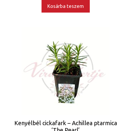
Kosárba teszem
Kenyélbél cickafark – Achillea ptarmica
‘The Pearl’