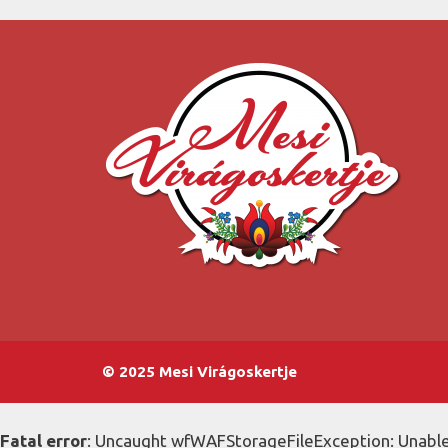
© 2025 Mesi Virágoskertje
Fatal error
: Uncaught wfWAFStorageFileException: Unable 