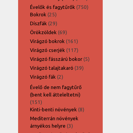
termék
750
Évelők és fagytűrők
750
25
termék
Bokrok
25
termék
29
Díszfák
29
termék
69
Örökzöldek
69
termék
161
Virágzó bokrok
161
termék
117
Virágzó cserjék
117
termék
5
Virágzó fásszárú bokor
5
termék
39
Virágzó talajtakaró
39
termék
2
Virágzó fák
2
termék
Évelő de nem fagytűrő
(bent kell átteleltetni)
151
151
termék
8
Kinti-benti növények
8
termék
Mediterrán növények
3
árnyékos helyre
3
termék