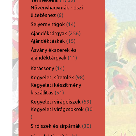
termék
Növényhagymák - őszi
6
ültetéshez
6
termék
14
Selyemvirágok
14
termék
256
Ajándéktárgyak
256
15
termék
Ajándéktáskák
15
termék
Ásvány ékszerek és
11
ajándéktárgyak
11
termék
14
Karácsony
14
termék
98
Kegyelet, síremlék
98
termék
Kegyeleti készítmény
51
kiszállítás
51
termék
59
Kegyeleti virágdíszek
59
termék
Kegyeleti virágcsokrok
30
30
termék
30
Sírdíszek és sírpárnák
30
termék