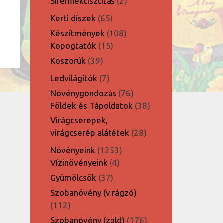
2
Síremléktisztítás
2
termék
65
Kerti díszek
65
termék
108
Készítmények
108
15
termék
Kopogtatók
15
termék
39
Koszorúk
39
termék
7
Ledvilágítók
7
termék
76
Növénygondozás
76
termék
38
Földek és Tápoldatok
38
termék
Virágcserepek,
28
virágcserép alátétek
28
termék
1253
Növényeink
1253
4
termék
Vízinövényeink
4
termék
37
Gyümölcsök
37
termék
Szobanövény (virágzó)
112
112
termék
176
Szobanövény (zöld)
176