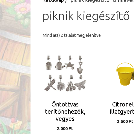
piknik kiegészítő
Sorted
Mind a(z) 2 találat megjelenítve
by
latest
Ennek
Ennek
a
a
terméknek
terméknek
több
több
variációja
variációja
van.
van.
A
A
Öntöttvas
Citronel
változatok
változatok
terítőnehezék,
illatgyer
a
a
vegyes
termékoldalon
termékoldalo
2.600
Ft
2.000
Ft
választhatók
választhatók