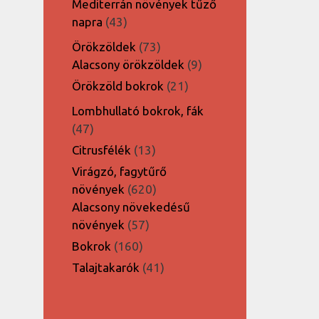
Mediterrán növények tűző
43
napra
43
termék
73
Örökzöldek
73
termék
9
Alacsony örökzöldek
9
termék
21
Örökzöld bokrok
21
termék
Lombhullató bokrok, fák
47
47
termék
13
Citrusfélék
13
termék
Virágzó, fagytűrő
620
növények
620
termék
Alacsony növekedésű
57
növények
57
termék
160
Bokrok
160
termék
41
Talajtakarók
41
termék