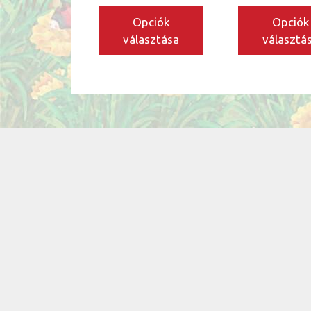
ki
ki
Opciók
Opciók
választása
választá