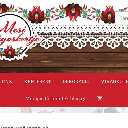
Keres
a
követ
LUNK
KERTÉSZET
DEKORÁCIÓ
VIRÁGKÖT
Virágos történetek blog 🌿
l rendelkező termékek