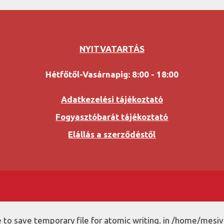
NYITVATARTÁS
Hétfőtől-Vasárnapig: 8:00 - 18:00
Adatkezelési tájékoztató
Fogyasztóbarát tájékoztató
Elállás a szerződéstől
to save temporary file for atomic writing. in /home/mesiv