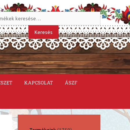
és
kezőre:
Keresés
ÉSZET
KAPCSOLAT
ÁSZF
1759
Termékeink
1759