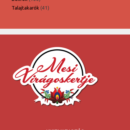
termék
41
Talajtakarók
41
termék