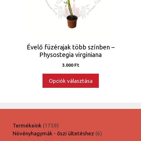
változatok
a
termékoldalon
választhatók
ki
Évelő füzérajak több színben –
Physostegia virginiana
3.000
Ft
Opciók választása
1759
Termékeink
1759
termék
6
Növényhagymák - őszi ültetéshez
6
termék