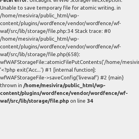
Unable to save temporary file for atomic writing. in
/home/mesivira/public_html/wp-
content/plugins/wordfence/vendor/wordfence/wf-
waf/src/lib/storage/file.php:34 Stack trace: #0
/home/mesivira/public_html/wp-
content/plugins/wordfence/vendor/wordfence/wf-
waf/src/lib/storage/file.php(658):
wfWAFStorageFile::atomicFilePutContents('/home/mesivira/
'<?php exit('Acc...') #1 [internal function]:
wfWAFStorageFile->saveConfig('livewaf') #2 {main}
thrown in
/home/mesivira/public_html/wp-
content/plugins/wordfence/vendor/wordfence/wf-
waf/src/lib/storage/file.php
on line
34