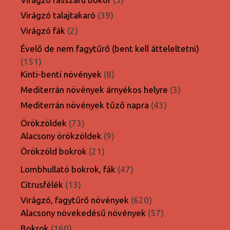
termék
39
Virágzó talajtakaró
39
termék
2
Virágzó fák
2
termék
Évelő de nem fagytűrő (bent kell átteleltetni)
151
151
termék
8
Kinti-benti növények
8
termék
3
Mediterrán növények árnyékos helyre
3
termék
43
Mediterrán növények tűző napra
43
termék
73
Örökzöldek
73
termék
9
Alacsony örökzöldek
9
termék
21
Örökzöld bokrok
21
termék
47
Lombhullató bokrok, fák
47
termék
13
Citrusfélék
13
termék
620
Virágzó, fagytűrő növények
620
termék
57
Alacsony növekedésű növények
57
termék
160
Bokrok
160