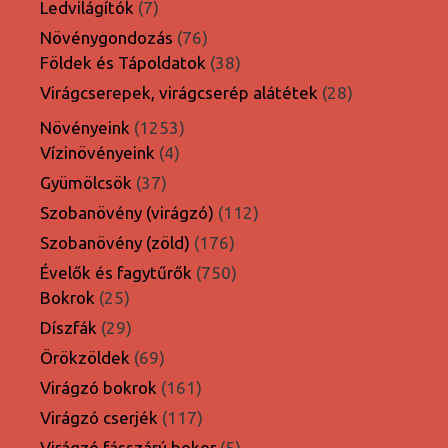
7
Ledvilágítók
7
termék
76
Növénygondozás
76
termék
38
Földek és Tápoldatok
38
termék
28
Virágcserepek, virágcserép alátétek
28
termék
1253
Növényeink
1253
4
termék
Vízinövényeink
4
termék
37
Gyümölcsök
37
termék
112
Szobanövény (virágzó)
112
termék
176
Szobanövény (zöld)
176
termék
750
Évelők és fagytűrők
750
25
termék
Bokrok
25
termék
29
Díszfák
29
termék
69
Örökzöldek
69
termék
161
Virágzó bokrok
161
termék
117
Virágzó cserjék
117
termék
5
Virágzó fásszárú bokor
5