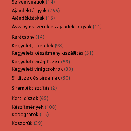
14
Selyemvirágok
14
termék
256
Ajándéktárgyak
256
15
termék
Ajándéktáskák
15
termék
11
Ásvány ékszerek és ajándéktárgyak
11
termék
14
Karácsony
14
termék
98
Kegyelet, síremlék
98
termék
51
Kegyeleti készítmény kiszállítás
51
termék
59
Kegyeleti virágdíszek
59
termék
30
Kegyeleti virágcsokrok
30
termék
30
Sírdíszek és sírpárnák
30
termék
2
Síremléktisztítás
2
termék
65
Kerti díszek
65
termék
108
Készítmények
108
15
termék
Kopogtatók
15
termék
39
Koszorúk
39
termék