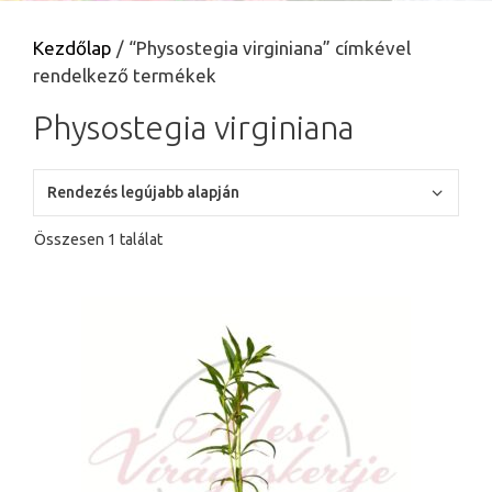
Kezdőlap
/ “Physostegia virginiana” címkével
rendelkező termékek
Physostegia virginiana
Összesen 1 találat
Ennek
a
terméknek
több
variációja
van.
A