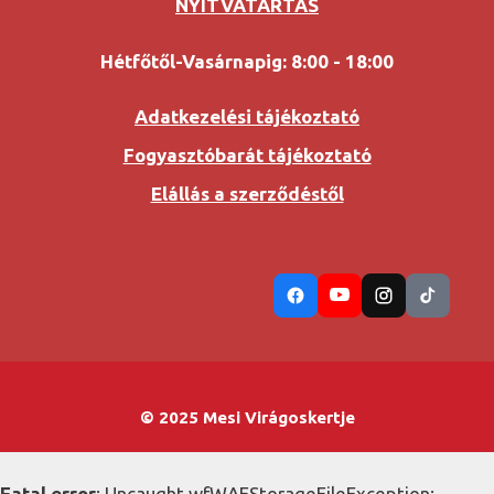
NYITVATARTÁS
Hétfőtől-Vasárnapig: 8:00 - 18:00
Adatkezelési tájékoztató
Fogyasztóbarát tájékoztató
Elállás a szerződéstől
© 2025 Mesi Virágoskertje
Fatal error
: Uncaught wfWAFStorageFileException: