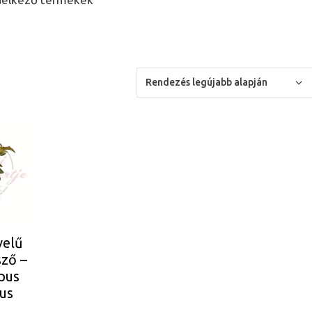
velű
sző –
pus
ius