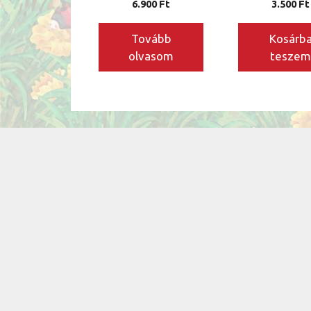
6.900
Ft
3.500
Ft
Tovább
Kosárb
olvasom
tesze