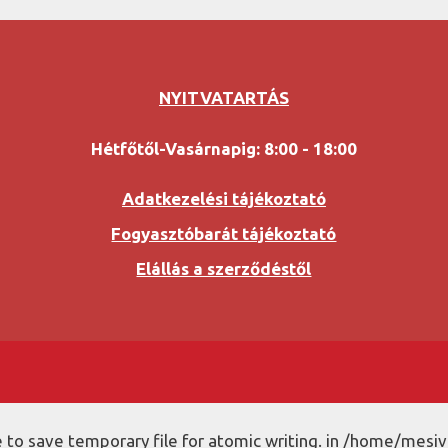
NYITVATARTÁS
Hétfőtől-Vasárnapig: 8:00 - 18:00
Adatkezelési tájékoztató
Fogyasztóbarát tájékoztató
Elállás a szerződéstől
to save temporary file for atomic writing. in /home/mesiv