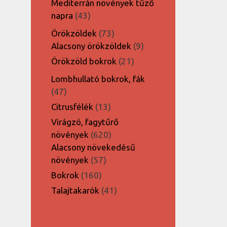
Mediterrán növények tűző
43
napra
43
termék
73
Örökzöldek
73
termék
9
Alacsony örökzöldek
9
termék
21
Örökzöld bokrok
21
termék
Lombhullató bokrok, fák
47
47
termék
13
Citrusfélék
13
termék
Virágzó, fagytűrő
620
növények
620
termék
Alacsony növekedésű
57
növények
57
termék
160
Bokrok
160
termék
41
Talajtakarók
41
termék