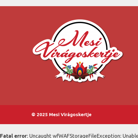
© 2025 Mesi Virágoskertje
Fatal error
: Uncaught wfWAFStorageFileException: Unable 