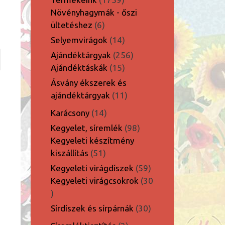
termék
Növényhagymák - őszi
6
ültetéshez
6
termék
14
Selyemvirágok
14
termék
256
Ajándéktárgyak
256
15
termék
Ajándéktáskák
15
termék
Ásvány ékszerek és
11
ajándéktárgyak
11
termék
14
Karácsony
14
termék
98
Kegyelet, síremlék
98
termék
Kegyeleti készítmény
51
kiszállítás
51
termék
59
Kegyeleti virágdíszek
59
termék
Kegyeleti virágcsokrok
30
30
termék
30
Sírdíszek és sírpárnák
30
termék