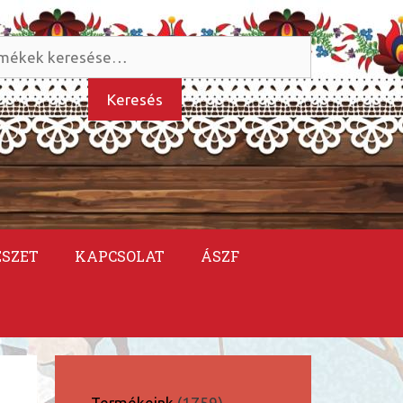
és
kezőre:
Keresés
ÉSZET
KAPCSOLAT
ÁSZF
1759
Termékeink
1759