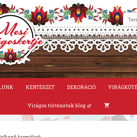
Keres
a
követ
LUNK
KERTÉSZET
DEKORÁCIÓ
VIRÁGKÖT
Virágos történetek blog 🌿
ndelkező termékek