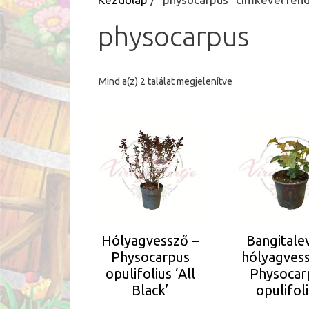
physocarpus
Sorted
Mind a(z) 2 találat megjelenítve
by
latest
Hólyagvessző –
Bangitale
Physocarpus
hólyagves
opulifolius ‘All
Physocar
Black’
opulifol