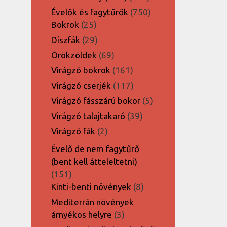
termék
750
Évelők és fagytűrők
750
25
termék
Bokrok
25
termék
29
Díszfák
29
termék
69
Örökzöldek
69
termék
161
Virágzó bokrok
161
termék
117
Virágzó cserjék
117
termék
5
Virágzó fásszárú bokor
5
termék
39
Virágzó talajtakaró
39
termék
2
Virágzó fák
2
termék
Évelő de nem fagytűrő
(bent kell átteleltetni)
151
151
termék
8
Kinti-benti növények
8
termék
Mediterrán növények
3
árnyékos helyre
3
termék