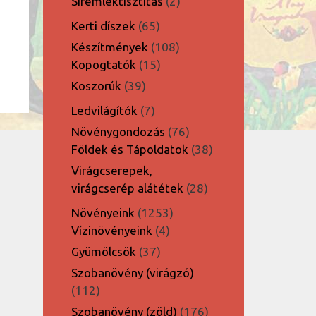
2
Síremléktisztítás
2
termék
65
Kerti díszek
65
termék
108
Készítmények
108
15
termék
Kopogtatók
15
termék
39
Koszorúk
39
termék
7
Ledvilágítók
7
termék
76
Növénygondozás
76
termék
38
Földek és Tápoldatok
38
termék
Virágcserepek,
28
virágcserép alátétek
28
termék
1253
Növényeink
1253
4
termék
Vízinövényeink
4
termék
37
Gyümölcsök
37
termék
Szobanövény (virágzó)
112
112
termék
176
Szobanövény (zöld)
176