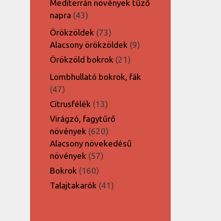
Mediterrán növények tűző
43
napra
43
termék
73
Örökzöldek
73
termék
9
Alacsony örökzöldek
9
termék
21
Örökzöld bokrok
21
termék
Lombhullató bokrok, fák
47
47
termék
13
Citrusfélék
13
termék
Virágzó, fagytűrő
620
növények
620
termék
Alacsony növekedésű
57
növények
57
termék
160
Bokrok
160
termék
41
Talajtakarók
41
termék