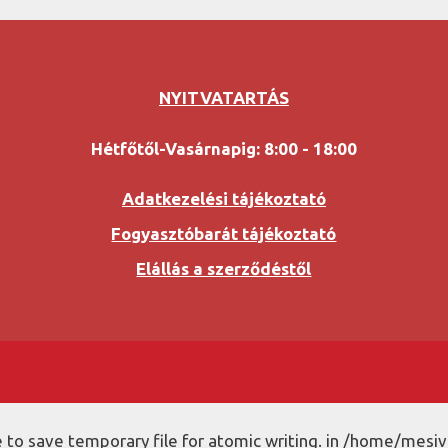
NYITVATARTÁS
Hétfőtől-Vasárnapig: 8:00 - 18:00
Adatkezelési tájékoztató
Fogyasztóbarát tájékoztató
Elállás a szerződéstől
to save temporary file for atomic writing. in /home/mesiv