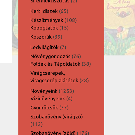
2
Síremléktisztítás
2
termék
65
Kerti díszek
65
termék
108
Készítmények
108
15
termék
Kopogtatók
15
termék
39
Koszorúk
39
termék
7
Ledvilágítók
7
termék
76
Növénygondozás
76
termék
38
Földek és Tápoldatok
38
termék
Virágcserepek,
28
virágcserép alátétek
28
termék
1253
Növényeink
1253
4
termék
Vízinövényeink
4
termék
37
Gyümölcsök
37
termék
Szobanövény (virágzó)
112
112
termék
176
Szobanövény (zöld)
176