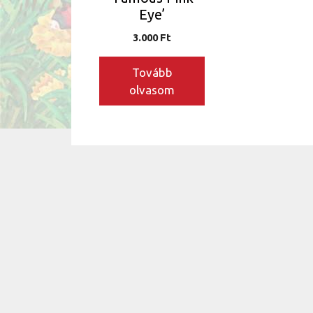
Eye’
3.000
Ft
Tovább
olvasom