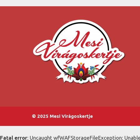
© 2025 Mesi Virágoskertje
Fatal error
: Uncaught wfWAFStorageFileException: Unable 