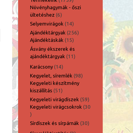
termék
Növényhagymák - őszi
6
ültetéshez
6
termék
14
Selyemvirágok
14
termék
256
Ajándéktárgyak
256
15
termék
Ajándéktáskák
15
termék
Ásvány ékszerek és
11
ajándéktárgyak
11
termék
14
Karácsony
14
termék
98
Kegyelet, síremlék
98
termék
Kegyeleti készítmény
51
kiszállítás
51
termék
59
Kegyeleti virágdíszek
59
termék
Kegyeleti virágcsokrok
30
30
termék
30
Sírdíszek és sírpárnák
30
termék