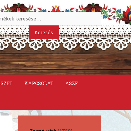
és
kezőre:
Keresés
ÉSZET
KAPCSOLAT
ÁSZF
1759
Termékeink
1759