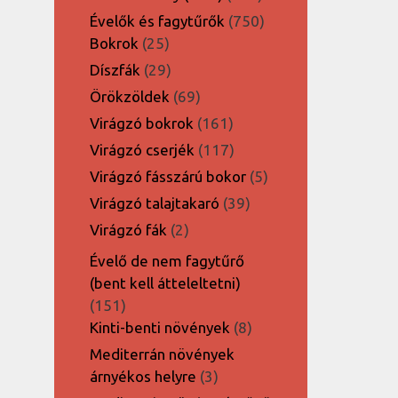
termék
750
Évelők és fagytűrők
750
25
termék
Bokrok
25
termék
29
Díszfák
29
termék
69
Örökzöldek
69
termék
161
Virágzó bokrok
161
termék
117
Virágzó cserjék
117
termék
5
Virágzó fásszárú bokor
5
termék
39
Virágzó talajtakaró
39
termék
2
Virágzó fák
2
termék
Évelő de nem fagytűrő
(bent kell átteleltetni)
151
151
termék
8
Kinti-benti növények
8
termék
Mediterrán növények
3
árnyékos helyre
3
termék