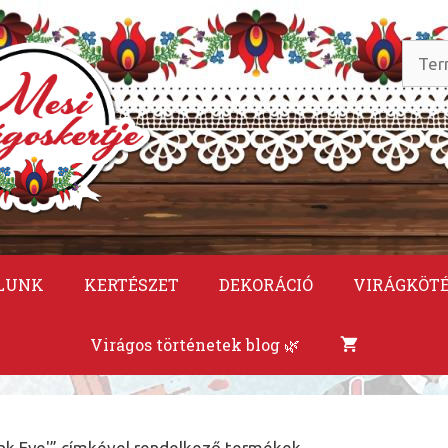
Keres
a
követ
LUNK
KERTÉSZET
DEKORÁCIÓ
VIRÁGKÖT
Virágos történetek blog 🌿
ink Eye'” címkével rendelkező termékek