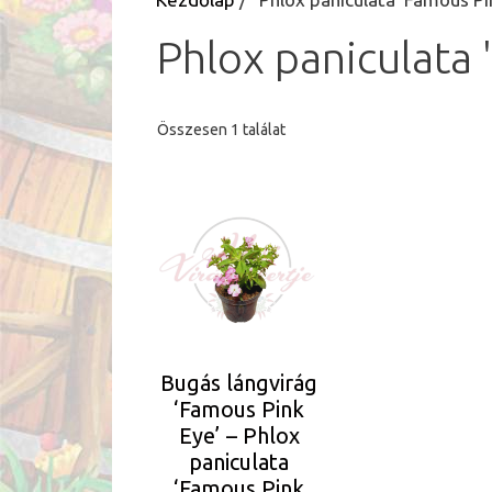
Phlox paniculata 
Összesen 1 találat
Bugás lángvirág
‘Famous Pink
Eye’ – Phlox
paniculata
‘Famous Pink