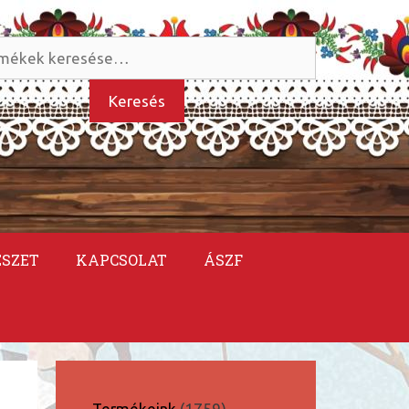
és
kezőre:
Keresés
ÉSZET
KAPCSOLAT
ÁSZF
1759
Termékeink
1759