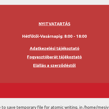
NYITVATARTÁS
Hétfőtől-Vasárnapig: 8:00 - 18:00
Adatkezelési tájékoztató
Fogyasztóbarát tájékoztató
Elállás a szerződéstől
to save temporary file for atomic writing. in /home/mesiv