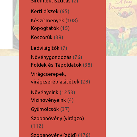
2
Síremléktisztítás
2
termék
65
Kerti díszek
65
termék
108
Készítmények
108
15
termék
Kopogtatók
15
termék
39
Koszorúk
39
termék
7
Ledvilágítók
7
termék
76
Növénygondozás
76
termék
38
Földek és Tápoldatok
38
termék
Virágcserepek,
28
virágcserép alátétek
28
termék
1253
Növényeink
1253
4
termék
Vízinövényeink
4
termék
37
Gyümölcsök
37
termék
Szobanövény (virágzó)
112
112
termék
176
Szobanövény (zöld)
176