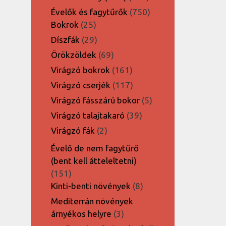
termék
750
Évelők és fagytűrők
750
25
termék
Bokrok
25
termék
29
Díszfák
29
termék
69
Örökzöldek
69
termék
161
Virágzó bokrok
161
termék
117
Virágzó cserjék
117
termék
5
Virágzó fásszárú bokor
5
termék
39
Virágzó talajtakaró
39
termék
2
Virágzó fák
2
termék
Évelő de nem fagytűrő
(bent kell átteleltetni)
151
151
termék
8
Kinti-benti növények
8
termék
Mediterrán növények
3
árnyékos helyre
3
termék