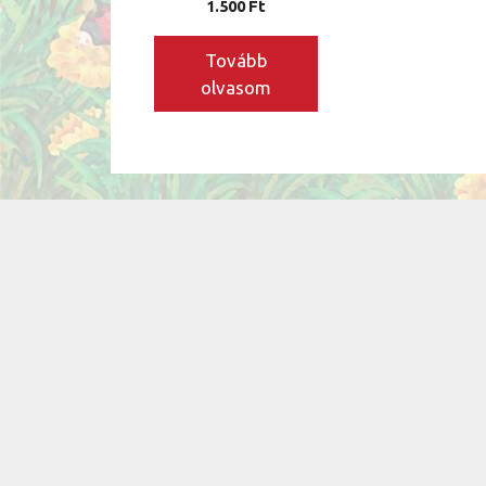
1.500
Ft
Tovább
olvasom