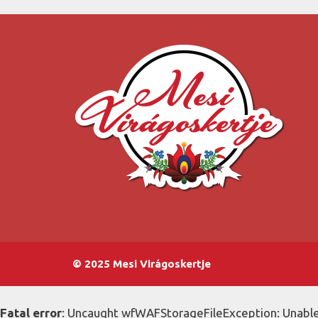
© 2025 Mesi Virágoskertje
Fatal error
: Uncaught wfWAFStorageFileException: Unable 