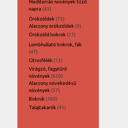
Mediterrán növények tűző
43
napra
43
termék
73
Örökzöldek
73
termék
9
Alacsony örökzöldek
9
termék
21
Örökzöld bokrok
21
termék
Lombhullató bokrok, fák
47
47
termék
13
Citrusfélék
13
termék
Virágzó, fagytűrő
620
növények
620
termék
Alacsony növekedésű
57
növények
57
termék
160
Bokrok
160
termék
41
Talajtakarók
41
termék