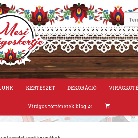
Keres
a
követ
LUNK
KERTÉSZET
DEKORÁCIÓ
VIRÁGKÖT
Virágos történetek blog 🌿
ével rendelkező termékek