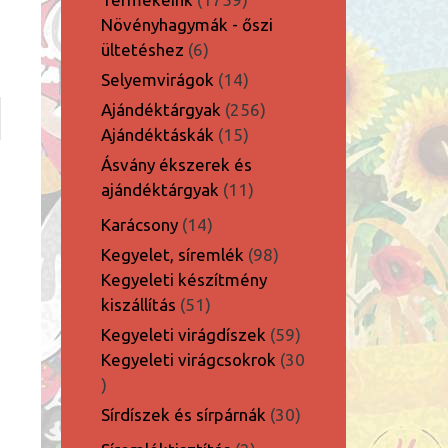
termék
Növényhagymák - őszi
6
ültetéshez
6
termék
14
Selyemvirágok
14
termék
256
Ajándéktárgyak
256
15
termék
Ajándéktáskák
15
termék
Ásvány ékszerek és
11
ajándéktárgyak
11
termék
14
Karácsony
14
termék
98
Kegyelet, síremlék
98
termék
Kegyeleti készítmény
51
kiszállítás
51
termék
59
Kegyeleti virágdíszek
59
termék
Kegyeleti virágcsokrok
30
30
termék
30
Sírdíszek és sírpárnák
30
termék