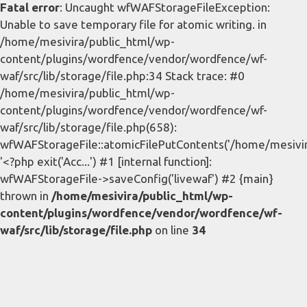
Fatal error
: Uncaught wfWAFStorageFileException:
Unable to save temporary file for atomic writing. in
/home/mesivira/public_html/wp-
content/plugins/wordfence/vendor/wordfence/wf-
waf/src/lib/storage/file.php:34 Stack trace: #0
/home/mesivira/public_html/wp-
content/plugins/wordfence/vendor/wordfence/wf-
waf/src/lib/storage/file.php(658):
wfWAFStorageFile::atomicFilePutContents('/home/mesivira/
'<?php exit('Acc...') #1 [internal function]:
wfWAFStorageFile->saveConfig('livewaf') #2 {main}
thrown in
/home/mesivira/public_html/wp-
content/plugins/wordfence/vendor/wordfence/wf-
waf/src/lib/storage/file.php
on line
34