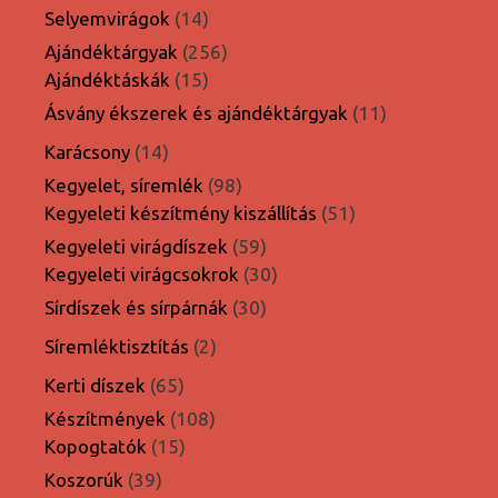
termék
14
Selyemvirágok
14
termék
256
Ajándéktárgyak
256
15
termék
Ajándéktáskák
15
termék
11
Ásvány ékszerek és ajándéktárgyak
11
termék
14
Karácsony
14
termék
98
Kegyelet, síremlék
98
termék
51
Kegyeleti készítmény kiszállítás
51
termék
59
Kegyeleti virágdíszek
59
termék
30
Kegyeleti virágcsokrok
30
termék
30
Sírdíszek és sírpárnák
30
termék
2
Síremléktisztítás
2
termék
65
Kerti díszek
65
termék
108
Készítmények
108
15
termék
Kopogtatók
15
termék
39
Koszorúk
39