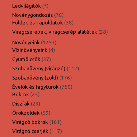
termék
7
Ledvilágítók
7
termék
76
Növénygondozás
76
termék
38
Földek és Tápoldatok
38
termék
28
Virágcserepek, virágcserép alátétek
28
termék
1253
Növényeink
1253
4
termék
Vízinövényeink
4
termék
37
Gyümölcsök
37
termék
112
Szobanövény (virágzó)
112
termék
176
Szobanövény (zöld)
176
termék
750
Évelők és fagytűrők
750
25
termék
Bokrok
25
termék
29
Díszfák
29
termék
69
Örökzöldek
69
termék
161
Virágzó bokrok
161
termék
117
Virágzó cserjék
117