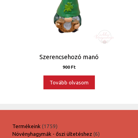
Szerencsehozó manó
900
Ft
Tovább olvasom
1759
Termékeink
1759
termék
6
Növényhagymák - őszi ültetéshez
6