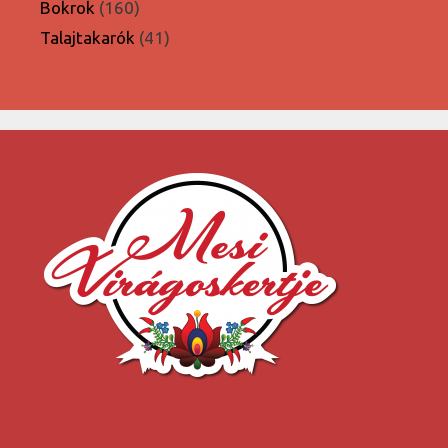
termék
160
Bokrok
160
termék
41
Talajtakarók
41
termék