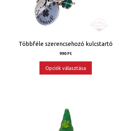
változatok
a
termékoldalon
választhatók
ki
Többféle szerencsehozó kulcstartó
990
Ft
Opciók választása