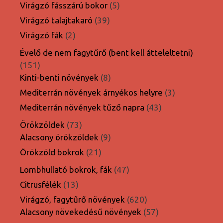
termék
5
Virágzó fásszárú bokor
5
termék
39
Virágzó talajtakaró
39
termék
2
Virágzó fák
2
termék
Évelő de nem fagytűrő (bent kell átteleltetni)
151
151
termék
8
Kinti-benti növények
8
termék
3
Mediterrán növények árnyékos helyre
3
termék
43
Mediterrán növények tűző napra
43
termék
73
Örökzöldek
73
termék
9
Alacsony örökzöldek
9
termék
21
Örökzöld bokrok
21
termék
47
Lombhullató bokrok, fák
47
termék
13
Citrusfélék
13
termék
620
Virágzó, fagytűrő növények
620
termék
57
Alacsony növekedésű növények
57