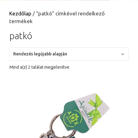
Kezdőlap
/ “patkó” címkével rendelkező
termékek
patkó
Sorted
Mind a(z) 2 találat megjelenítve
by
latest
Ennek
a
terméknek
több
variációja
van.
A