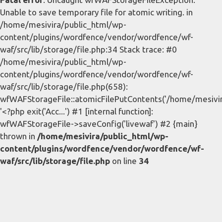
Unable to save temporary file for atomic writing. in
/home/mesivira/public_html/wp-
content/plugins/wordfence/vendor/wordfence/wf-
waf/src/lib/storage/file.php:34 Stack trace: #0
/home/mesivira/public_html/wp-
content/plugins/wordfence/vendor/wordfence/wf-
waf/src/lib/storage/file.php(658):
wfWAFStorageFile::atomicFilePutContents('/home/mesivira/
'<?php exit('Acc...') #1 [internal function]:
wfWAFStorageFile->saveConfig('livewaf') #2 {main}
thrown in
/home/mesivira/public_html/wp-
content/plugins/wordfence/vendor/wordfence/wf-
waf/src/lib/storage/file.php
on line
34