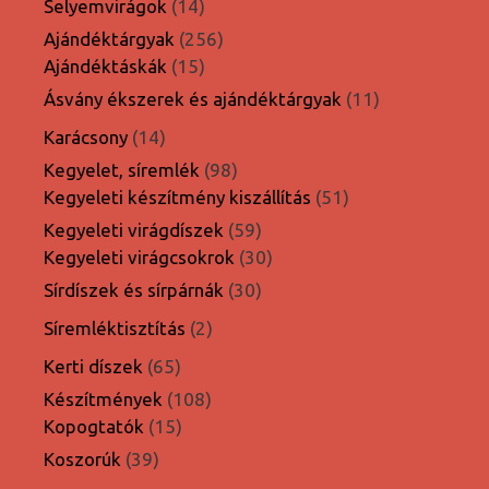
14
Selyemvirágok
14
termék
256
Ajándéktárgyak
256
15
termék
Ajándéktáskák
15
termék
11
Ásvány ékszerek és ajándéktárgyak
11
termék
14
Karácsony
14
termék
98
Kegyelet, síremlék
98
termék
51
Kegyeleti készítmény kiszállítás
51
termék
59
Kegyeleti virágdíszek
59
termék
30
Kegyeleti virágcsokrok
30
termék
30
Sírdíszek és sírpárnák
30
termék
2
Síremléktisztítás
2
termék
65
Kerti díszek
65
termék
108
Készítmények
108
15
termék
Kopogtatók
15
termék
39
Koszorúk
39
termék