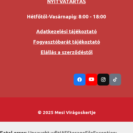
NYITVATARTÁS
Hétfőtől-Vasárnapig: 8:00 - 18:00
Adatkezelési tájékoztató
Fogyasztóbarát tájékoztató
Elállás a szerződéstől
© 2025 Mesi Virágoskertje
Fatal error
: Uncaught wfWAFStorageFileException: