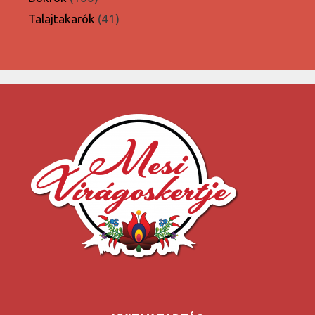
termék
41
Talajtakarók
41
termék