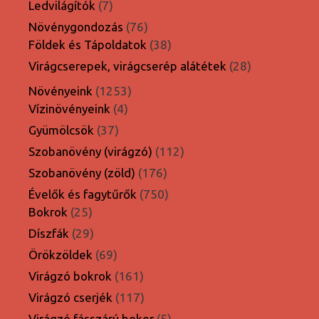
7
Ledvilágítók
7
termék
76
Növénygondozás
76
termék
38
Földek és Tápoldatok
38
termék
28
Virágcserepek, virágcserép alátétek
28
termék
1253
Növényeink
1253
4
termék
Vízinövényeink
4
termék
37
Gyümölcsök
37
termék
112
Szobanövény (virágzó)
112
termék
176
Szobanövény (zöld)
176
termék
750
Évelők és fagytűrők
750
25
termék
Bokrok
25
termék
29
Díszfák
29
termék
69
Örökzöldek
69
termék
161
Virágzó bokrok
161
termék
117
Virágzó cserjék
117
termék
5
Virágzó fásszárú bokor
5