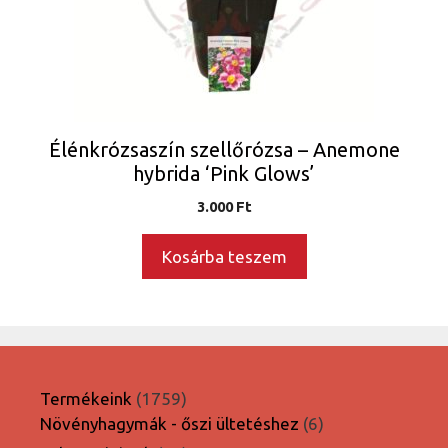
Élénkrózsaszín szellőrózsa – Anemone
hybrida ‘Pink Glows’
3.000
Ft
Kosárba teszem
1759
Termékeink
1759
termék
6
Növényhagymák - őszi ültetéshez
6
termék