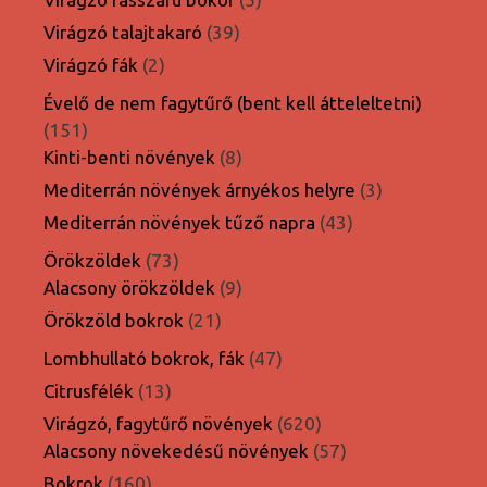
termék
39
Virágzó talajtakaró
39
termék
2
Virágzó fák
2
termék
Évelő de nem fagytűrő (bent kell átteleltetni)
151
151
termék
8
Kinti-benti növények
8
termék
3
Mediterrán növények árnyékos helyre
3
termék
43
Mediterrán növények tűző napra
43
termék
73
Örökzöldek
73
termék
9
Alacsony örökzöldek
9
termék
21
Örökzöld bokrok
21
termék
47
Lombhullató bokrok, fák
47
termék
13
Citrusfélék
13
termék
620
Virágzó, fagytűrő növények
620
termék
57
Alacsony növekedésű növények
57
termék
160
Bokrok
160