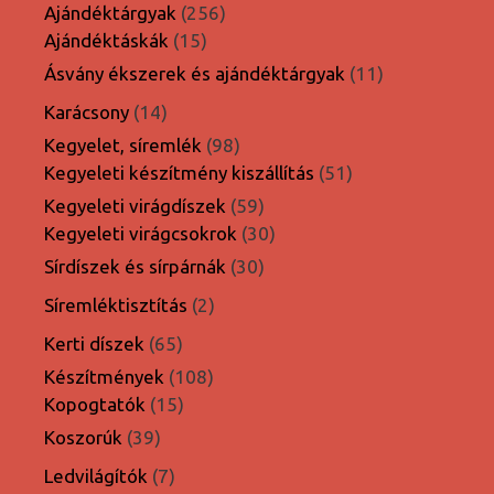
termék
256
Ajándéktárgyak
256
15
termék
Ajándéktáskák
15
termék
11
Ásvány ékszerek és ajándéktárgyak
11
termék
14
Karácsony
14
termék
98
Kegyelet, síremlék
98
termék
51
Kegyeleti készítmény kiszállítás
51
termék
59
Kegyeleti virágdíszek
59
termék
30
Kegyeleti virágcsokrok
30
termék
30
Sírdíszek és sírpárnák
30
termék
2
Síremléktisztítás
2
termék
65
Kerti díszek
65
termék
108
Készítmények
108
15
termék
Kopogtatók
15
termék
39
Koszorúk
39
termék
7
Ledvilágítók
7