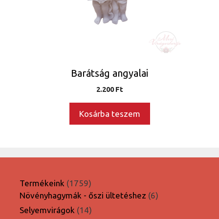
Barátság angyalai
2.200
Ft
Kosárba teszem
1759
Termékeink
1759
termék
6
Növényhagymák - őszi ültetéshez
6
termék
14
Selyemvirágok
14