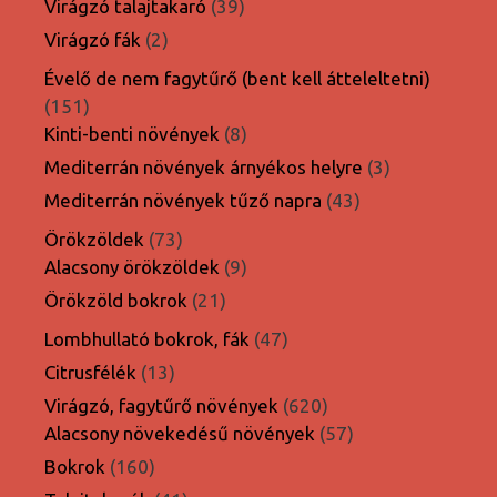
39
Virágzó talajtakaró
39
termék
2
Virágzó fák
2
termék
Évelő de nem fagytűrő (bent kell átteleltetni)
151
151
termék
8
Kinti-benti növények
8
termék
3
Mediterrán növények árnyékos helyre
3
termék
43
Mediterrán növények tűző napra
43
termék
73
Örökzöldek
73
termék
9
Alacsony örökzöldek
9
termék
21
Örökzöld bokrok
21
termék
47
Lombhullató bokrok, fák
47
termék
13
Citrusfélék
13
termék
620
Virágzó, fagytűrő növények
620
termék
57
Alacsony növekedésű növények
57
termék
160
Bokrok
160
termék