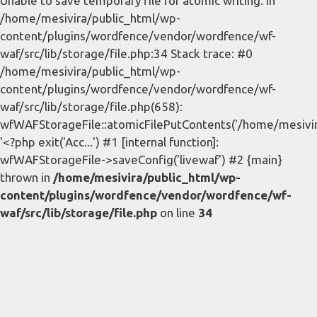
Unable to save temporary file for atomic writing. in
/home/mesivira/public_html/wp-
content/plugins/wordfence/vendor/wordfence/wf-
waf/src/lib/storage/file.php:34 Stack trace: #0
/home/mesivira/public_html/wp-
content/plugins/wordfence/vendor/wordfence/wf-
waf/src/lib/storage/file.php(658):
wfWAFStorageFile::atomicFilePutContents('/home/mesivira/
'<?php exit('Acc...') #1 [internal function]:
wfWAFStorageFile->saveConfig('livewaf') #2 {main}
thrown in
/home/mesivira/public_html/wp-
content/plugins/wordfence/vendor/wordfence/wf-
waf/src/lib/storage/file.php
on line
34