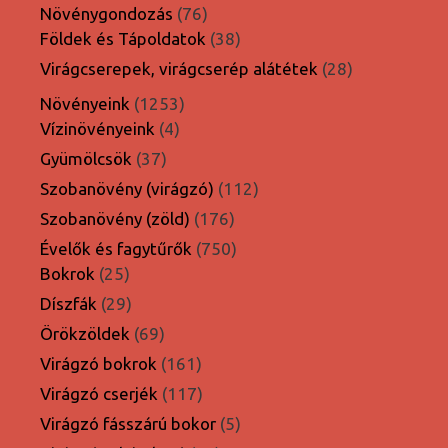
termék
76
Növénygondozás
76
termék
38
Földek és Tápoldatok
38
termék
28
Virágcserepek, virágcserép alátétek
28
termék
1253
Növényeink
1253
4
termék
Vízinövényeink
4
termék
37
Gyümölcsök
37
termék
112
Szobanövény (virágzó)
112
termék
176
Szobanövény (zöld)
176
termék
750
Évelők és fagytűrők
750
25
termék
Bokrok
25
termék
29
Díszfák
29
termék
69
Örökzöldek
69
termék
161
Virágzó bokrok
161
termék
117
Virágzó cserjék
117
termék
5
Virágzó fásszárú bokor
5
termék