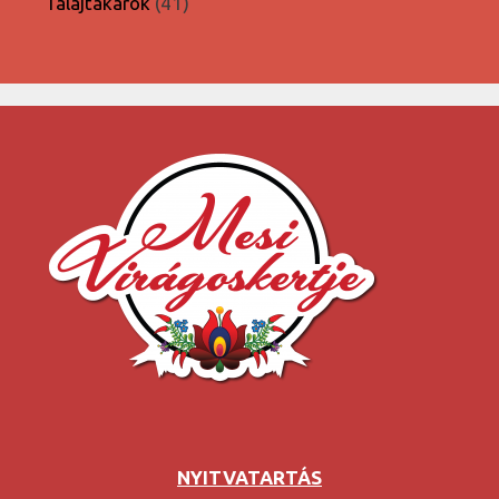
41
Talajtakarók
41
termék
NYITVATARTÁS