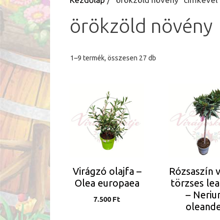
örökzöld növény
Sorted
1–9 termék, összesen 27 db
by
latest
Virágzó olajfa –
Rózsaszín v
Olea europaea
törzses le
– Neri
7.500
Ft
oleand