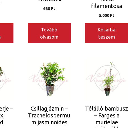
t
filamentosa
650
Ft
5.000
Ft
Tovább
Kosárba
m
olvasom
teszem
erje –
Csillagjázmin –
Télálló bambus
x,
Trachelospermu
– Fargesia
ld
m jasminoides
murielae
n