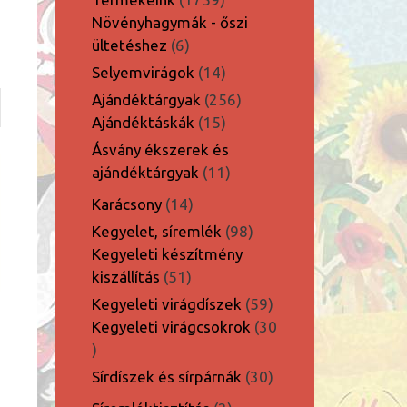
termék
Növényhagymák - őszi
6
ültetéshez
6
termék
14
Selyemvirágok
14
termék
256
Ajándéktárgyak
256
15
termék
Ajándéktáskák
15
termék
Ásvány ékszerek és
11
ajándéktárgyak
11
termék
14
Karácsony
14
termék
98
Kegyelet, síremlék
98
termék
Kegyeleti készítmény
51
kiszállítás
51
termék
59
Kegyeleti virágdíszek
59
termék
Kegyeleti virágcsokrok
30
30
termék
30
Sírdíszek és sírpárnák
30
termék