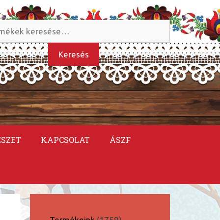
és
kezőre:
Keresés
ÉSZET
KAPCSOLAT
ÁSZF
1759
Termékeink
1759