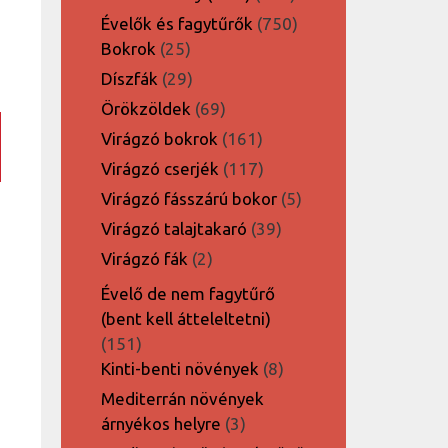
termék
750
Évelők és fagytűrők
750
25
termék
Bokrok
25
termék
29
Díszfák
29
termék
69
Örökzöldek
69
termék
161
Virágzó bokrok
161
termék
117
Virágzó cserjék
117
termék
5
Virágzó fásszárú bokor
5
termék
39
Virágzó talajtakaró
39
termék
2
Virágzó fák
2
termék
Évelő de nem fagytűrő
(bent kell átteleltetni)
151
151
termék
8
Kinti-benti növények
8
termék
Mediterrán növények
3
árnyékos helyre
3
termék