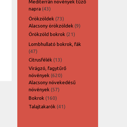
Mediterrán növények tűző
43
napra
43
termék
73
Örökzöldek
73
termék
9
Alacsony örökzöldek
9
termék
21
Örökzöld bokrok
21
termék
Lombhullató bokrok, fák
47
47
termék
13
Citrusfélék
13
termék
Virágzó, fagytűrő
620
növények
620
termék
Alacsony növekedésű
57
növények
57
termék
160
Bokrok
160
termék
41
Talajtakarók
41
termék