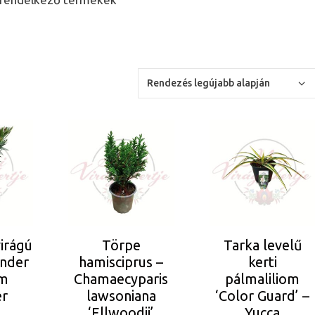
irágú
Törpe
Tarka levelű
ander
hamisciprus –
kerti
um
Chamaecyparis
pálmaliliom
er
lawsoniana
‘Color Guard’ –
‘Ellwoodii’
Yucca