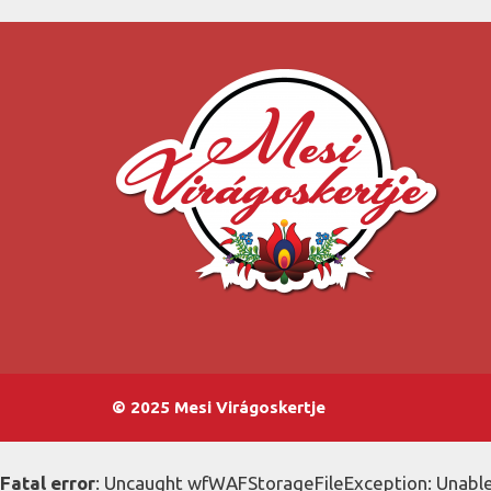
© 2025 Mesi Virágoskertje
Fatal error
: Uncaught wfWAFStorageFileException: Unable 