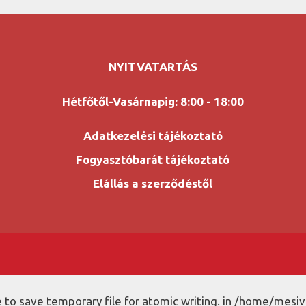
NYITVATARTÁS
Hétfőtől-Vasárnapig: 8:00 - 18:00
Adatkezelési tájékoztató
Fogyasztóbarát tájékoztató
Elállás a szerződéstől
to save temporary file for atomic writing. in /home/mesiv