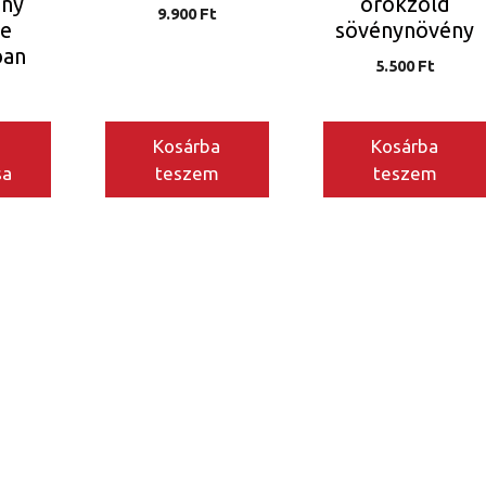
ény
örökzöld
9.900
Ft
le
sövénynövény
ban
5.500
Ft
Kosárba
Kosárba
sa
teszem
teszem