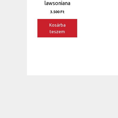
lawsoniana
3.500
Ft
Kosárba
teszem