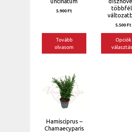
uncinatum
dísznöv
választhatók
többfé
5.900
Ft
ki
változat
5.500
Ft
Tovább
Opciók
olvasom
választá
Hamisciprus –
Chamaecyparis