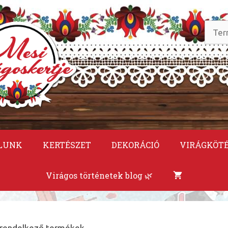
Keres
a
követ
LUNK
KERTÉSZET
DEKORÁCIÓ
VIRÁGKÖT
Virágos történetek blog 🌿
 rendelkező termékek