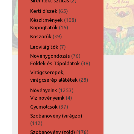
2
Síremléktisztítás
2
termék
65
Kerti díszek
65
termék
108
Készítmények
108
15
termék
Kopogtatók
15
termék
39
Koszorúk
39
termék
7
Ledvilágítók
7
termék
76
Növénygondozás
76
termék
38
Földek és Tápoldatok
38
termék
Virágcserepek,
28
virágcserép alátétek
28
termék
1253
Növényeink
1253
4
termék
Vízinövényeink
4
termék
37
Gyümölcsök
37
z
termék
Szobanövény (virágzó)
112
112
termék
176
Szobanövény (zöld)
176