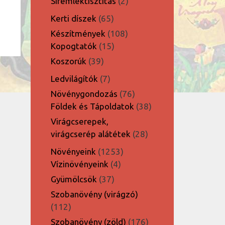
2
Síremléktisztítás
2
termék
65
Kerti díszek
65
termék
108
Készítmények
108
15
termék
Kopogtatók
15
termék
39
Koszorúk
39
termék
7
Ledvilágítók
7
termék
76
Növénygondozás
76
termék
38
Földek és Tápoldatok
38
termék
Virágcserepek,
28
virágcserép alátétek
28
termék
1253
Növényeink
1253
4
termék
Vízinövényeink
4
termék
37
Gyümölcsök
37
termék
Szobanövény (virágzó)
112
112
termék
176
Szobanövény (zöld)
176