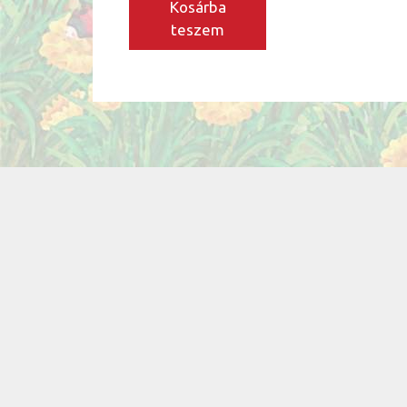
Kosárba
teszem