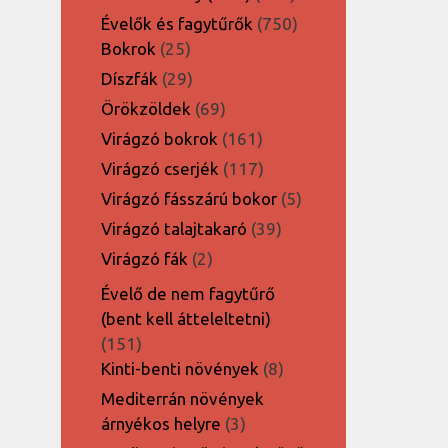
termék
750
Évelők és fagytűrők
750
25
termék
Bokrok
25
termék
29
Díszfák
29
termék
69
Örökzöldek
69
termék
161
Virágzó bokrok
161
termék
117
Virágzó cserjék
117
termék
5
Virágzó fásszárú bokor
5
termék
39
Virágzó talajtakaró
39
termék
2
Virágzó fák
2
termék
Évelő de nem fagytűrő
(bent kell átteleltetni)
151
151
termék
8
Kinti-benti növények
8
termék
Mediterrán növények
3
árnyékos helyre
3
termék