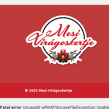
© 2025 Mesi Virágoskertje
Fatal error
: Uncaught wfWAFStorageFileException: Unable 