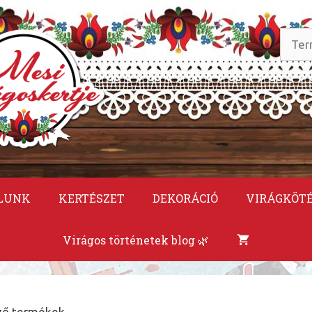
Keres
a
követ
LUNK
KERTÉSZET
DEKORÁCIÓ
VIRÁGKÖT
Virágos történetek blog 🌿
ező termékek