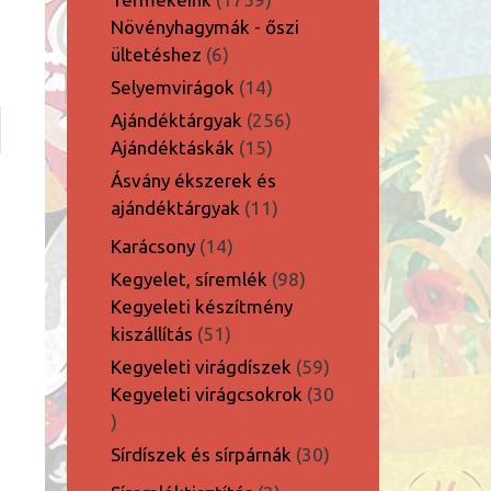
termék
Növényhagymák - őszi
6
ültetéshez
6
termék
14
Selyemvirágok
14
termék
256
Ajándéktárgyak
256
15
termék
Ajándéktáskák
15
termék
Ásvány ékszerek és
11
ajándéktárgyak
11
termék
14
Karácsony
14
termék
98
Kegyelet, síremlék
98
termék
Kegyeleti készítmény
51
kiszállítás
51
termék
59
Kegyeleti virágdíszek
59
termék
Kegyeleti virágcsokrok
30
30
termék
30
Sírdíszek és sírpárnák
30
termék