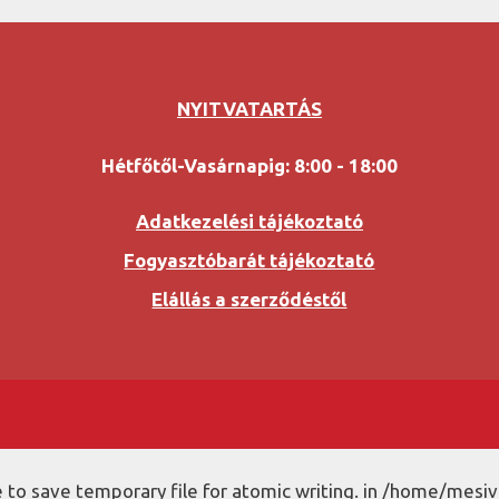
NYITVATARTÁS
Hétfőtől-Vasárnapig: 8:00 - 18:00
Adatkezelési tájékoztató
Fogyasztóbarát tájékoztató
Elállás a szerződéstől
to save temporary file for atomic writing. in /home/mesiv