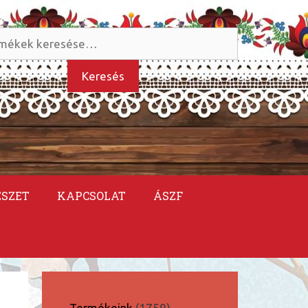
és
kezőre:
Keresés
ÉSZET
KAPCSOLAT
ÁSZF
1759
Termékeink
1759