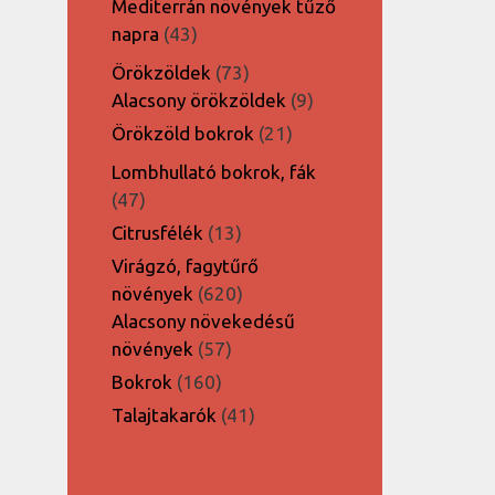
Mediterrán növények tűző
43
napra
43
termék
73
Örökzöldek
73
termék
9
Alacsony örökzöldek
9
termék
21
Örökzöld bokrok
21
termék
Lombhullató bokrok, fák
47
47
termék
13
Citrusfélék
13
termék
Virágzó, fagytűrő
620
növények
620
termék
Alacsony növekedésű
57
növények
57
termék
160
Bokrok
160
termék
41
Talajtakarók
41
termék