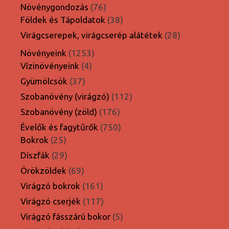
termék
76
Növénygondozás
76
termék
38
Földek és Tápoldatok
38
termék
28
Virágcserepek, virágcserép alátétek
28
termék
1253
Növényeink
1253
4
termék
Vízinövényeink
4
termék
37
Gyümölcsök
37
termék
112
Szobanövény (virágzó)
112
termék
176
Szobanövény (zöld)
176
termék
750
Évelők és fagytűrők
750
25
termék
Bokrok
25
termék
29
Díszfák
29
termék
69
Örökzöldek
69
termék
161
Virágzó bokrok
161
termék
117
Virágzó cserjék
117
termék
5
Virágzó fásszárú bokor
5
termék