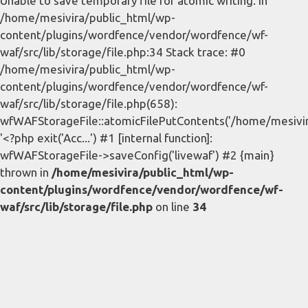
Unable to save temporary file for atomic writing. in
/home/mesivira/public_html/wp-
content/plugins/wordfence/vendor/wordfence/wf-
waf/src/lib/storage/file.php:34 Stack trace: #0
/home/mesivira/public_html/wp-
content/plugins/wordfence/vendor/wordfence/wf-
waf/src/lib/storage/file.php(658):
wfWAFStorageFile::atomicFilePutContents('/home/mesivira/
'<?php exit('Acc...') #1 [internal function]:
wfWAFStorageFile->saveConfig('livewaf') #2 {main}
thrown in
/home/mesivira/public_html/wp-
content/plugins/wordfence/vendor/wordfence/wf-
waf/src/lib/storage/file.php
on line
34