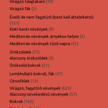
39
Virágzó talajtakaró
39
termék
2
Virágzó fák
2
termék
Évelő de nem fagytűrő (bent kell átteleltetni)
151
151
termék
8
Kinti-benti növények
8
termék
3
Mediterrán növények árnyékos helyre
3
termék
43
Mediterrán növények tűző napra
43
termék
73
Örökzöldek
73
termék
9
Alacsony örökzöldek
9
termék
21
Örökzöld bokrok
21
termék
47
Lombhullató bokrok, fák
47
termék
13
Citrusfélék
13
termék
620
Virágzó, fagytűrő növények
620
termék
57
Alacsony növekedésű növények
57
termék
160
Bokrok
160
termék