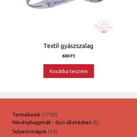
Textil gyászszalag
600
Ft
Kosárba teszem
1759
Termékeink
1759
termék
6
Növényhagymák - őszi ültetéshez
6
termék
14
Selyemvirágok
14