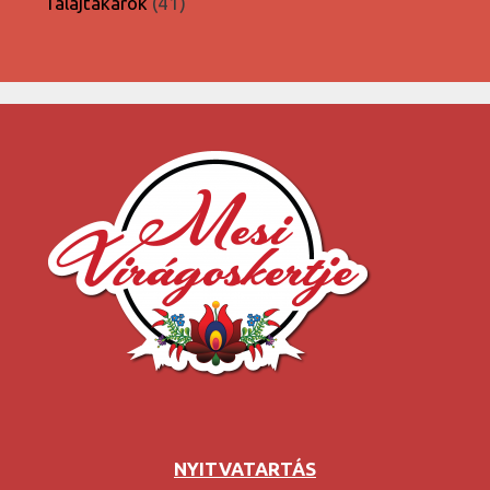
41
Talajtakarók
41
termék
NYITVATARTÁS