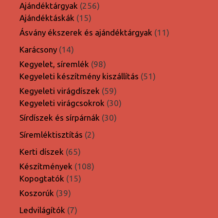
termék
256
Ajándéktárgyak
256
15
termék
Ajándéktáskák
15
termék
11
Ásvány ékszerek és ajándéktárgyak
11
termék
14
Karácsony
14
termék
98
Kegyelet, síremlék
98
termék
51
Kegyeleti készítmény kiszállítás
51
termék
59
Kegyeleti virágdíszek
59
termék
30
Kegyeleti virágcsokrok
30
termék
30
Sírdíszek és sírpárnák
30
termék
2
Síremléktisztítás
2
termék
65
Kerti díszek
65
termék
108
Készítmények
108
15
termék
Kopogtatók
15
termék
39
Koszorúk
39
termék
7
Ledvilágítók
7