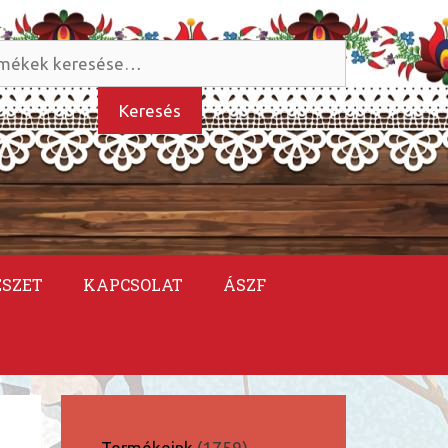
és
kezőre:
Keresés
ÉSZET
KAPCSOLAT
ÁSZF
1759
Termékeink
1759