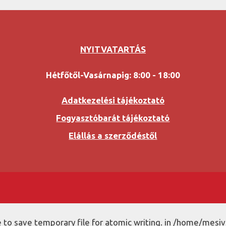
NYITVATARTÁS
Hétfőtől-Vasárnapig: 8:00 - 18:00
Adatkezelési tájékoztató
Fogyasztóbarát tájékoztató
Elállás a szerződéstől
to save temporary file for atomic writing. in /home/mesiv