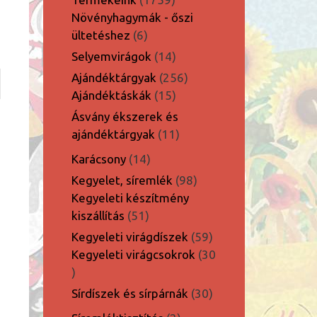
termék
Növényhagymák - őszi
6
ültetéshez
6
termék
14
Selyemvirágok
14
termék
256
Ajándéktárgyak
256
15
termék
Ajándéktáskák
15
termék
Ásvány ékszerek és
11
ajándéktárgyak
11
termék
14
Karácsony
14
termék
98
Kegyelet, síremlék
98
termék
Kegyeleti készítmény
51
kiszállítás
51
termék
59
Kegyeleti virágdíszek
59
termék
Kegyeleti virágcsokrok
30
30
termék
30
Sírdíszek és sírpárnák
30
termék