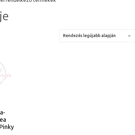
je
a-
ea
‘Pinky
’