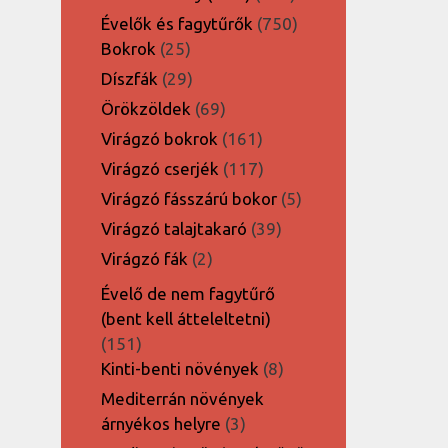
termék
750
Évelők és fagytűrők
750
25
termék
Bokrok
25
termék
29
Díszfák
29
termék
69
Örökzöldek
69
termék
161
Virágzó bokrok
161
termék
117
Virágzó cserjék
117
termék
5
Virágzó fásszárú bokor
5
termék
39
Virágzó talajtakaró
39
termék
2
Virágzó fák
2
termék
Évelő de nem fagytűrő
(bent kell átteleltetni)
151
151
termék
8
Kinti-benti növények
8
termék
Mediterrán növények
3
árnyékos helyre
3
termék