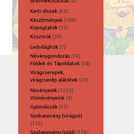
2
Síremléktisztítás
2
termék
65
Kerti díszek
65
termék
108
Készítmények
108
15
termék
Kopogtatók
15
termék
39
Koszorúk
39
termék
7
Ledvilágítók
7
termék
76
Növénygondozás
76
termék
38
Földek és Tápoldatok
38
termék
Virágcserepek,
28
virágcserép alátétek
28
termék
1253
Növényeink
1253
4
termék
Vízinövényeink
4
termék
37
Gyümölcsök
37
termék
Szobanövény (virágzó)
112
112
termék
176
Szobanövény (zöld)
176