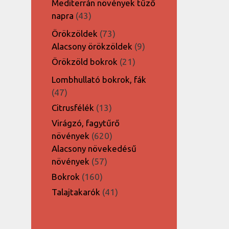
Mediterrán növények tűző
43
napra
43
termék
73
Örökzöldek
73
termék
9
Alacsony örökzöldek
9
termék
21
Örökzöld bokrok
21
termék
Lombhullató bokrok, fák
47
47
termék
13
Citrusfélék
13
termék
Virágzó, fagytűrő
620
növények
620
termék
Alacsony növekedésű
57
növények
57
termék
160
Bokrok
160
termék
41
Talajtakarók
41
termék