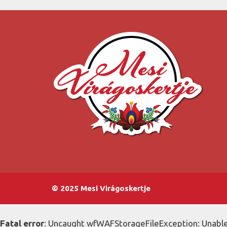
© 2025 Mesi Virágoskertje
Fatal error
: Uncaught wfWAFStorageFileException: Unable 