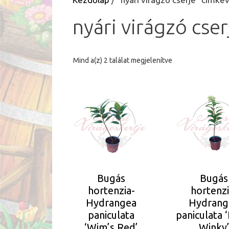
nyári virágzó cser
Sorted
Mind a(z) 2 találat megjelenítve
by
latest
Bugás
Bugás
hortenzia-
hortenzi
Hydrangea
Hydrang
paniculata
paniculata 
‘Wim’s Red’
Winky