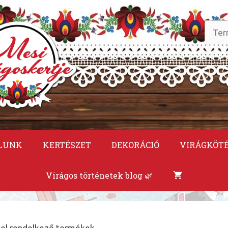
Keres
a
követ
LUNK
KERTÉSZET
DEKORÁCIÓ
VIRÁGKÖT
Virágos történetek blog 🌿
ével rendelkező termékek